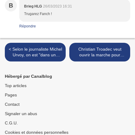
B
Brieg HLG
26/03/2023 16:31
Trugarez Fanch !
Répondre
< Selon le journaliste Michel
Christian Troadec veut
Urvoy, on est "dans une
ouvrir la marche pour
société où la
l’autonomie de la Bretagne,
méconnaissance galope"
mais avec qui ? >
Hébergé par Canalblog
Top articles
Pages
Contact
Signaler un abus
C.G.U.
Cookies et données personnelles