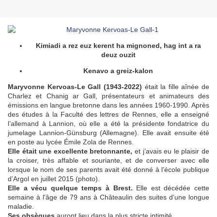
Kimiadi a rez euz kerent ha mignoned, hag int a ra
deuz ouzit
Kenavo a greiz-kalon
Maryvonne Kervoas-Le Gall (1943-2022)
était la fille aînée de
Charlez et Chanig ar Gall, présentateurs et animateurs des
émissions en langue bretonne dans les années 1960-1990. Après
des études à la Faculté des lettres de Rennes, elle a enseigné
l’allemand à Lannion, où elle a été
la présidente fondatrice du
jumelage Lannion-Günsburg (Allemagne)
. Elle avait ensuite été
en poste au lycée Émile Zola de Rennes.
Elle était une excellente bretonnante,
et j’avais eu le plaisir de
la croiser, très affable et souriante, et de converser avec elle
lorsque le nom de ses parents avait été donné à l’école publique
d’Argol en juillet 2015 (photo).
Elle a vécu quelque temps à Brest.
Elle est décédée cette
semaine à l'âge de 79 ans à Châteaulin des suites d’une longue
maladie.
Ses obsèques
auront lieu dans la plus stricte intimité.