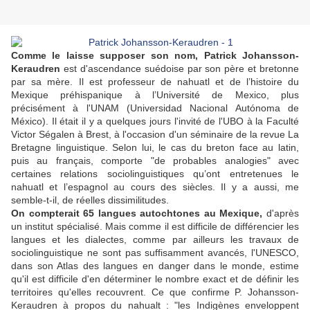
Comme le laisse supposer son nom, Patrick Johansson-
Keraudren
est d'ascendance suédoise par son père et bretonne
par sa mère. Il est professeur de nahuatl et de l’histoire du
Mexique préhispanique à l’Université de Mexico, plus
précisément à l'UNAM (Universidad Nacional Autónoma de
México). Il était il y a quelques jours l'invité de l'UBO à la Faculté
Victor Ségalen à Brest, à l'occasion d'un séminaire de la revue La
Bretagne linguistique. Selon lui, le cas du breton face au latin,
puis au français, comporte "de probables analogies" avec
certaines relations sociolinguistiques qu’ont entretenues le
nahuatl et l’espagnol au cours des siècles. Il y a aussi, me
semble-t-il, de réelles dissimilitudes.
On compterait 65 langues autochtones au Mexique,
d'après
un institut spécialisé. Mais comme il est difficile de différencier les
langues et les dialectes, comme par ailleurs les travaux de
sociolinguistique ne sont pas suffisamment avancés, l'UNESCO,
dans son Atlas des langues en danger dans le monde, estime
qu'il est difficile d'en déterminer le nombre exact et de définir les
territoires qu'elles recouvrent. Ce que confirme P. Johansson-
Keraudren à propos du nahualt : "les Indigènes enveloppent