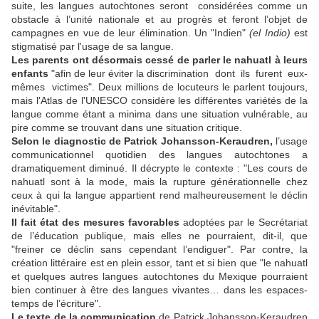
suite, les langues autochtones seront considérées comme un
obstacle à l’unité nationale et au progrès et feront l’objet de
campagnes en vue de leur élimination. Un "Indien"
(el Indio)
est
stigmatisé par l'usage de sa langue.
Les parents ont désormais cessé de parler le nahuatl à leurs
enfants
"afin de leur éviter la discrimination dont ils furent eux-
mêmes victimes". Deux millions de locuteurs le parlent toujours,
mais l'Atlas de l'UNESCO considère les différentes variétés de la
langue comme étant a minima dans une situation vulnérable, au
pire comme se trouvant dans une situation critique.
Selon le diagnostic de Patrick Johansson-Keraudren,
l’usage
communicationnel quotidien des langues autochtones a
dramatiquement diminué. Il décrypte le contexte : "Les cours de
nahuatl sont à la mode, mais la rupture générationnelle chez
ceux à qui la langue appartient rend malheureusement le déclin
inévitable".
Il fait état des mesures favorables
adoptées par le Secrétariat
de l’éducation publique, mais elles ne pourraient, dit-il, que
"freiner ce déclin sans cependant l’endiguer". Par contre, la
création littéraire est en plein essor, tant et si bien que "le nahuatl
et quelques autres langues autochtones du Mexique pourraient
bien continuer à être des langues vivantes… dans les espaces-
temps de l’écriture".
Le texte de la communication
de Patrick Johansson-Keraudren