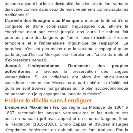
toujours aujourd’hui leur individualité dans les plis de leur variante
dialectale comme dans ceux de leurs vêtements communautaires
traditionnels".
L’arrivée des Espagnols au Mexique
a marqué le début d’une
conquête et d’une colonisation linguistiques qui, affirme le
chercheur, n’ont pas cessé jusqu’à nos jours. Le nahuatl fait
pourtant partie des langues qui "ont le mieux résisté à l’érosion
temporelle et à l’impérialisme linguistique de l’espagnol". Le
paradoxe n'en est pas moins que la variante d'espagnol qu’on
parle aujourd’hui au Mexique est littéralement "criblé de mots et
d’expressions nahuatl".
Jusqu'à l'indépendance, l’isolement des peuples
autochtones
a favorisé la préservation des langues
vernaculaires. Si les indigènes ont alors été officiellement
considérés comme des Mexicains à part entière, la réalité est
qu'ils se sont trouvés marginalisés sur le plan socioéconomique
en passant "du joug espagnol au joug de la misère".
Freiner le déclin sans l’endiguer
L'empereur Maximilien Ier,
qui règne au Mexique de 1864 à
1867, reconnaît les langues vernaculaires et fait traduire ses
édits en nahuatl (qu'il avait appris) et en d'autres langues. Sous
la Révolution (1910-1920), Emilio Zapata et d'autres insurgés
s’expriment également en nahuatl ou se font traduire. Par la