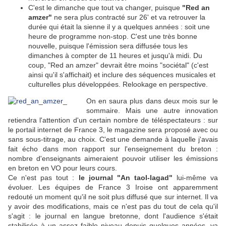
C'est le dimanche que tout va changer, puisque
"Red an
amzer"
ne sera plus contracté sur 26' et va retrouver la
durée qui était la sienne il y a quelques années : soit une
heure de programme non-stop. C'est une très bonne
nouvelle, puisque l'émission sera diffusée tous les
dimanches à compter de 11 heures et jusqu'à midi. Du
coup, "Red an amzer" devrait être moins "sociétal" (c'est
ainsi qu'il s'affichait) et inclure des séquences musicales et
culturelles plus développées. Relookage en perspective.
On en saura plus dans deux mois sur le
sommaire. Mais une autre innovation
retiendra l'attention d'un certain nombre de téléspectateurs : sur
le portail internet de France 3, le magazine sera proposé avec ou
sans sous-titrage, au choix. C'est une demande à laquelle j'avais
fait écho dans mon rapport sur l'enseignement du breton :
nombre d'enseignants aimeraient pouvoir utiliser les émissions
en breton en VO pour leurs cours.
Ce n'est pas tout :
le journal "An taol-lagad"
lui-même va
évoluer. Les équipes de France 3 Iroise ont apparemment
redouté un moment qu'il ne soit plus diffusé que sur internet. Il va
y avoir des modifications, mais ce n'est pas du tout de cela qu'il
s'agit : le journal en langue bretonne, dont l'audience s'était
stabilisée à un assez faible niveau depuis quelques années, va