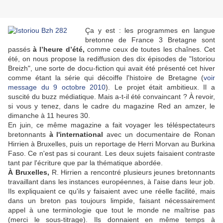
Ça y est : les programmes en langue
bretonne de France 3 Bretagne sont
passés
à l’heure d’été,
comme ceux de toutes les chaînes. Cet
été, on nous propose la rediffusion des dix épisodes de "Istoriou
Breizh", une sorte de docu-fiction qui avait été présenté cet hiver
comme étant la série qui décoiffe l'histoire de Bretagne (
voir
message du 9 octobre 2010
). Le projet était ambitieux. Il a
suscité du buzz médiatique. Mais a-t-il été convaincant ? À revoir,
si vous y tenez, dans le cadre du magazine Red an amzer, le
dimanche à 11 heures 30.
En juin, ce même magazine a fait voyager les téléspectateurs
bretonnants
à l'international
avec un documentaire de Ronan
Hirrien à Bruxelles, puis un reportage de Herri Morvan au Burkina
Faso. Ce n'est pas si courant. Les deux sujets faisaient contraste
tant par l'écriture que par la thématique abordée.
À Bruxelles,
R. Hirrien a rencontré plusieurs jeunes bretonnants
travaillant dans les instances européennes, à l'aise dans leur job.
Ils expliquaient ce qu'ils y faisaient avec une réelle facilité, mais
dans un breton pas toujours limpide, faisant nécessairement
appel à une terminologie que tout le monde ne maîtrise pas
(merci le sous-titrage). Ils donnaient en même temps à