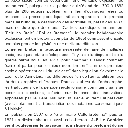
Le XIXe siècle connaît cependant "une véritable explosion du
breton écrit", puisque sur la période qui s'étend de 1790 à 1892
plus de 200 auteurs publient un millier d'ouvrages reliés ou
brochés. La presse périodique fait son apparition : le premier
mensuel bilingue, à destination des agriculteurs, paraît dès 1833,
mais ne dure que deux ans. D'autres périodiques, notamment
"Feiz ha Breiz" ("Foi et Bretagne", le premier hebdomadaire
exclusivement en breton à compter de 1865) connaissent ensuite
une plus grande longévité et une meilleure diffusion.
Écrire en breton a toujours nécessité
de faire de multiples
choix, pratiques et/ou idéologiques : "il y a de la dispute et de la
guerre parmi nous [en 1843] pour chercher à savoir comment
écrire et parler pour le mieux notre breton." L'un des premiers
choix à opérer est celui du "dialecte" dans lequel on s'exprime : le
Léon et le Vannetais, très différenciés l'un de l'autre, utilisent très
tôt deux graphies différentes. Pour ce qui est de l'orthographe,
les traducteurs de la période révolutionnaire continuent, sans se
poser de questions, d'écrire sur la base des innovations
apportées par le Père Maunoir un siècle et demi auparavant
(avec notamment la transcription des mutations consonantiques
à l'initiale).
En publiant en 1807 une "Grammaire Celto-bretonne", puis en
1821 un dictionnaire tout aussi "celto-breton", J
.-F. Le Gonidec
vient bouleverser le paysage linguistique du breton
et donne