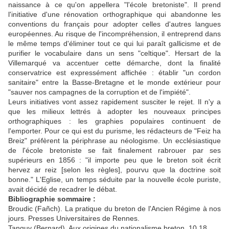
naissance à ce qu'on appellera "l'école bretoniste". Il prend
l'initiative d'une rénovation orthographique qui abandonne les
conventions du français pour adopter celles d'autres langues
européennes. Au risque de l'incompréhension, il entreprend dans
le même temps d'éliminer tout ce qui lui paraît gallicisme et de
purifier le vocabulaire dans un sens "celtique". Hersart de la
Villemarqué va accentuer cette démarche, dont la finalité
conservatrice est expressément affichée : établir "un cordon
sanitaire" entre la Basse-Bretagne et le monde extérieur pour
"sauver nos campagnes de la corruption et de l'impiété".
Leurs initiatives vont assez rapidement susciter le rejet. Il n'y a
que les milieux lettrés à adopter les nouveaux principes
orthographiques : les graphies populaires continuent de
l'emporter. Pour ce qui est du purisme, les rédacteurs de "Feiz ha
Breiz" préfèrent la périphrase au néologisme. Un ecclésiastique
de l'école bretoniste se fait finalement rabrouer par ses
supérieurs en 1856 : "il importe peu que le breton soit écrit
hervez ar reiz [selon les règles], pourvu que la doctrine soit
bonne." L'Eglise, un temps séduite par la nouvelle école puriste,
avait décidé de recadrer le débat.
Bibliographie sommaire :
Broudic (Fañch). La pratique du breton de l'Ancien Régime à nos
jours. Presses Universitaires de Rennes.
Tanguy (Bernard). Aux origines du nationalisme breton. 10.18.