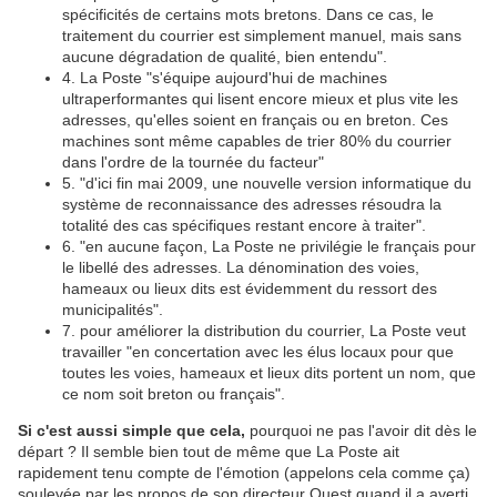
spécificités de certains mots bretons. Dans ce cas, le
traitement du courrier est simplement manuel, mais sans
aucune dégradation de qualité, bien entendu".
4. La Poste "s'équipe aujourd'hui de machines
ultraperformantes qui lisent encore mieux et plus vite les
adresses, qu'elles soient en français ou en breton. Ces
machines sont même capables de trier 80% du courrier
dans l'ordre de la tournée du facteur"
5. "d'ici fin mai 2009, une nouvelle version informatique du
système de reconnaissance des adresses résoudra la
totalité des cas spécifiques restant encore à traiter".
6. "en aucune façon, La Poste ne privilégie le français pour
le libellé des adresses. La dénomination des voies,
hameaux ou lieux dits est évidemment du ressort des
municipalités".
7. pour améliorer la distribution du courrier, La Poste veut
travailler "en concertation avec les élus locaux pour que
toutes les voies, hameaux et lieux dits portent un nom, que
ce nom soit breton ou français".
Si c'est aussi simple que cela,
pourquoi ne pas l'avoir dit dès le
départ ? Il semble bien tout de même que La Poste ait
rapidement tenu compte de l'émotion (appelons cela comme ça)
soulevée par les propos de son directeur Ouest quand il a averti