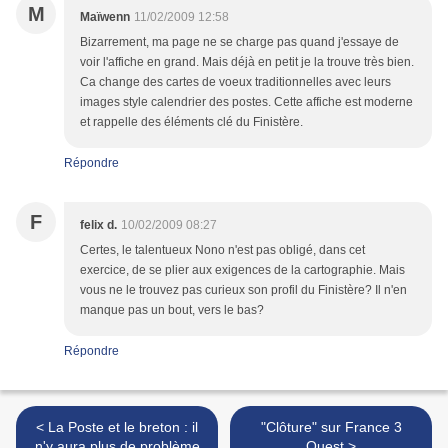
M
Maïwenn
11/02/2009 12:58
Bizarrement, ma page ne se charge pas quand j'essaye de
voir l'affiche en grand. Mais déjà en petit je la trouve très bien.
Ca change des cartes de voeux traditionnelles avec leurs
images style calendrier des postes. Cette affiche est moderne
et rappelle des éléments clé du Finistère.
Répondre
F
felix d.
10/02/2009 08:27
Certes, le talentueux Nono n'est pas obligé, dans cet
exercice, de se plier aux exigences de la cartographie. Mais
vous ne le trouvez pas curieux son profil du Finistère? Il n'en
manque pas un bout, vers le bas?
Répondre
< La Poste et le breton : il
"Clôture" sur France 3
n'y aura plus de problème
Ouest >