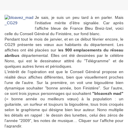
Je sais, je suis un peu tard à en parler. Mais
l'initiative mérite d'être signalée. Car après
l'affiche bleue de France Bleu Breiz-Izel, voici
celle du Conseil Général du Finistère, sur fond blanc.
Pendant tout le mois de janvier, et en ce début février encore, le
CG29 présente ses vœux aux habitants du département. Les
affiches ont été placées sur l
es 900 emplacements du réseau
abribus
départemental. Elles ont été dessinées par le célèbre
Nono, qui est le dessinateur attitré du "Télégramme" et de
quelques autres livres et périodiques.
L'intérêt de l'opération est que le Conseil Général propose en
réalité deux affiches différentes, bien que visuellement proches
l'une de l'autre. Sur la première, on voit une bigoudène bien
dynamique souhaiter "bonne année, bon Finistère". Sur l'autre,
ce sont trois joyeux personnages qui souhaitent
"bloavezh mad"
(= bonne année ou meilleurs vœux) à la population : un
guitariste, un surfeur et toujours la bigoudène, tous trois croqués
selon le graphisme qui désigne bien leur auteur. Nono multiplie
les détails en rappel : le dessin des lunettes, celui des zéros de
l'année "2009", les notes de musique… Cliquer sur l'affiche pour
l'agrandir.