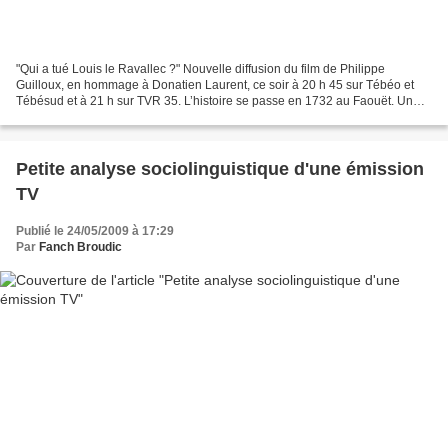
"Qui a tué Louis le Ravallec ?" Nouvelle diffusion du film de Philippe
Guilloux, en hommage à Donatien Laurent, ce soir à 20 h 45 sur Tébéo et
Tébésud et à 21 h sur TVR 35. L’histoire se passe en 1732 au Faouët. Un
pêcheur découvre sur les bords de l’Ellé...
Petite analyse sociolinguistique d'une émission
TV
Publié le 24/05/2009 à 17:29
Par
Fanch Broudic