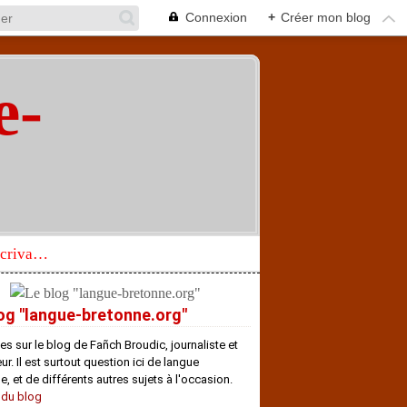
Connexion
+
Créer mon blog
e-
"
Réhabilitation d’un écrivain de langue bretonne aujourd’hui mal connu et méconnu
og "langue-bretonne.org"
es sur le blog de Fañch Broudic, journaliste et
r. Il est surtout question ici de langue
e, et de différents autres sujets à l'occasion.
 du blog