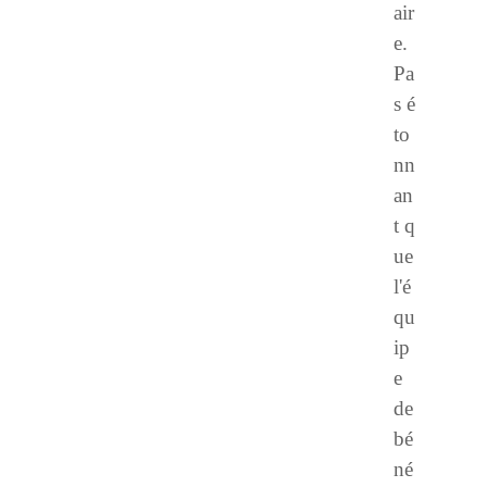
air
e.
Pa
s é
to
nn
an
t q
ue
l'é
qu
ip
e
de
bé
né