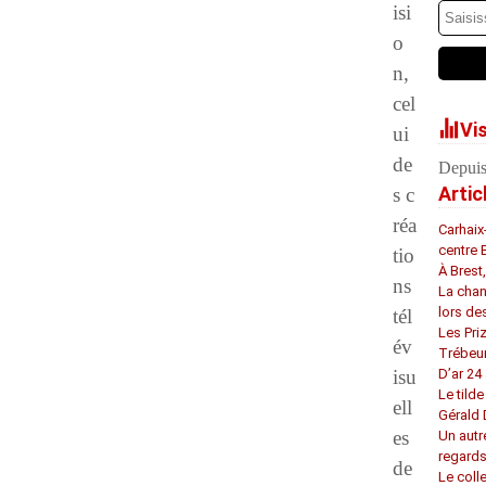
isi
o
n,
cel
Vi
ui
de
Depuis
Artic
s c
réa
Carhaix
centre 
tio
À Brest
ns
La chan
lors de
tél
Les Pri
év
Trébeu
isu
D’ar 24 
Le tilde
ell
Gérald
es
Un autr
regard
de
Le coll