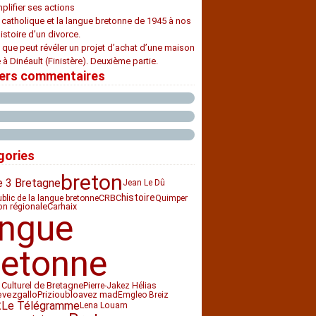
plifier ses actions
e catholique et la langue bretonne de 1945 à nos
histoire d’un divorce.
 que peut révéler un projet d’achat d’une maison
 à Dinéault (Finistère). Deuxième partie.
iers commentaires
gories
breton
e 3 Bretagne
Jean Le Dû
histoire
CRBC
ublic de la langue bretonne
Quimper
ion régionale
Carhaix
angue
retonne
 Culturel de Bretagne
Pierre-Jakez Hélias
Priziou
bloavez mad
evez
gallo
Emgleo Breiz
t
Le Télégramme
Lena Louarn