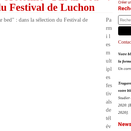
Créer u
 du Festival de Luchon
Rech
Pa
rm
i l
Contact
es
m
Votre bl
ult
la form
ipl
Un corr
es
Trugare
fes
votre bl
tiv
Studier
als
2020. [É
de
2020].
tél
News
év