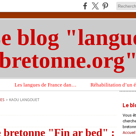
e blog "langu
bretonne.org
Les langues de France dans un imposant ouvrage sur la langue française que publient les Presses universitaires d’Oxford
IES
>
KAOU LANGOUET
Le bl
Vous êt
chercheu
bretonn
e bretonne "Fin ar bed" :
Accueil