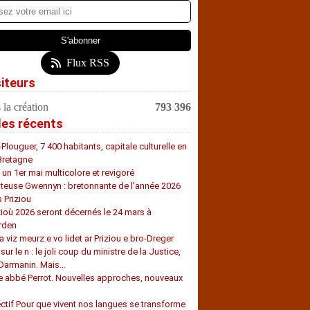
Flux RSS
siteurs
 la création
793 396
les récents
-Plouguer, 7 400 habitants, capitale culturelle en
Bretagne
, un 1er mai multicolore et revigoré
teuse Gwennyn : bretonnante de l’année 2026
s Priziou
zioù 2026 seront décernés le 24 mars à
rden
a viz meurz e vo lidet ar Priziou e bro-Dreger
 sur le n : le joli coup du ministre de la Justice,
 Darmanin. Mais…
e abbé Perrot. Nouvelles approches, nouveaux
s
ectif Pour que vivent nos langues se transforme