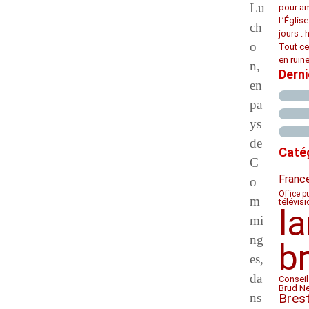
Lu
pour am
L’Églis
ch
jours : 
o
Tout ce
en ruine
n,
Dern
en
pa
ys
de
Caté
C
Franc
o
Office p
m
télévis
l
mi
ng
b
es,
da
Conseil
Brud N
ns
Bres