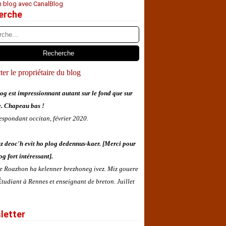
n blog avec CanalBlog
erche
er le propriétaire du blog
og est impressionnant autant sur le fond que sur
e. Chapeau bas !
espondant occitan, février 2020.
z deoc'h evit ho plog dedennus-kaer. [Merci pour
og fort intéressant].
 e Roazhon ha kelenner brezhoneg ivez. Miz gouere
tudiant à Rennes et enseignant de breton. Juillet
letter