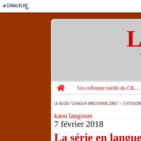
L
Home
Un colloque inédit du CRBC sur les victimes de l’année 1944
LE BLOG "LANGUE-BRETONNE.ORG"
>
CATEGOR
kaou langouet
7 février 2018
La série en langu