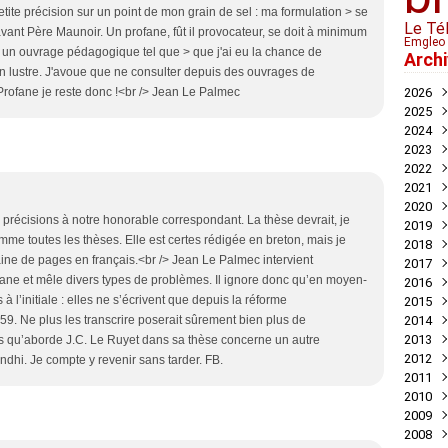
etite précision sur un point de mon grain de sel : ma formulation > se
Le Té
'avant Père Maunoir. Un profane, fût il provocateur, se doit à minimum
Emgleo 
un ouvrage pédagogique tel que > que j'ai eu la chance de
Arch
a un lustre. J'avoue que ne consulter depuis des ouvrages de
.Profane je reste donc !<br /> Jean Le Palmec
2026
2025
Juil
2024
Mai
Nov
2023
Avril
Oct
Déc
2022
Mar
Aoû
Nov
Déc
2021
Juil
Oct
Nov
Déc
2020
Mai
Sep
Oct
Nov
Déc
 précisions à notre honorable correspondant. La thèse devrait, je
2019
Avril
Aoû
Sep
Oct
Nov
Déc
mme toutes les thèses. Elle est certes rédigée en breton, mais je
2018
Mar
Juil
Juil
Sep
Oct
Nov
Nov
aine de pages en français.<br /> Jean Le Palmec intervient
2017
Févr
Jui
Jui
Aoû
Sep
Oct
Oct
Déc
ofane et mêle divers types de problèmes. Il ignore donc qu’en moyen-
2016
Janv
Mai
Mai
Juil
Aoû
Sep
Sep
Nov
Déc
à l’initiale : elles ne s’écrivent que depuis la réforme
2015
Avril
Avril
Jui
Juil
Aoû
Aoû
Oct
Nov
Déc
. Ne plus les transcrire poserait sûrement bien plus de
2014
Mar
Mar
Mai
Jui
Jui
Juil
Sep
Oct
Oct
Déc
2013
Févr
Févr
Avril
Mai
Mai
Jui
Aoû
Aoû
Sep
Nov
Déc
ts qu’aborde J.C. Le Ruyet dans sa thèse concerne un autre
2012
Janv
Janv
Mar
Avril
Avril
Mai
Jui
Juil
Aoû
Oct
Nov
Déc
ndhi. Je compte y revenir sans tarder. FB.
2011
Févr
Mar
Mar
Mar
Mai
Jui
Juil
Sep
Oct
Oct
Déc
2010
Janv
Févr
Févr
Févr
Avril
Mai
Jui
Aoû
Sep
Sep
Nov
Déc
2009
Janv
Janv
Janv
Mar
Mar
Mai
Juil
Aoû
Aoû
Oct
Nov
Déc
2008
Févr
Févr
Févr
Mai
Juil
Juil
Sep
Oct
Nov
Déc