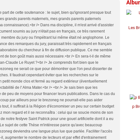
Albu
Janv
Janv
Janv
Avril
Jui
Jui
Aoû
Sep
Oct
Nov
Déc
Mar
Mai
Mai
Juil
Aoû
Sep
Oct
Nov
e part de cette soutenance : le sujet, bien qu'ignorant presque tout
Févr
Avril
Avril
Jui
Juil
Aoû
Aoû
Oct
es grands parents maternels, mes grands parents paternels
Janv
Mar
Mar
Mai
Jui
Juil
Juil
Sep
a connaissance).<br /> Dans ma discipline, il m'est arrivé d'assister
Févr
Févr
Avril
Mai
Mai
Jui
Aoû
Les Br
ument soumis au jury n'était pas en français, ce très rarement
Janv
Janv
Mar
Avril
Avril
Mai
Févr
Mar
Mar
Avril
un membre du jury ou l'impétrant lui même était né anglophone. Le
Janv
Févr
Févr
Mar
ce des remarques du jury, paraissait très rapidement en français
Janv
Janv
Févr
 laboratoire du chercheur à fin de diffusion publique. Ce me semble
Janv
 de bon goût mais aussi nécessaire.<br /> En sera-t-il de même
ean-Claude Le Ruyet ?<br /> Je comprends fort bien que le
brezoneg ne serait ce que pour démontrer que l'on peut disserter de
ches. Il faudrait cependant éviter que les recherches sur le
n petit monde clos et fermé au regard extérieur (éventuellement
ectabilité de l' Alma Mater.<br /> <br /> Je sais bien que les
ue de peu de moyens pour financer leurs publications. Dans le cas du
up par ailleurs pour le brezoneg ne pourrait-elle pas aider
 tout, il suffirait à la Région d'économiser un peu sur certain budget
p Br
 mon regard et il se reconnaîtra : celui qui se soucie moins de son
 notre festyve Saint Patrick pour une gouel artificielle dont il a eu
 /> Le sujet de cette Thèse m'intéresse parce qu'avec beaucoup
rezoneg deviendra une langue plus lue que parlée. Faciliter l'accès
t-il, augmenter le nombre de lecteurs et par effet d'entrainement