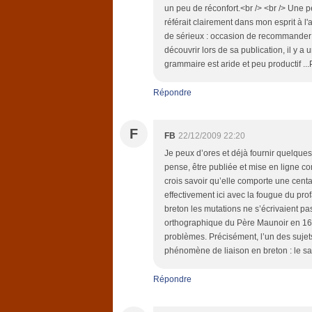
un peu de réconfort.<br /> <br /> Une p
référait clairement dans mon esprit à l
de sérieux : occasion de recommander 
découvrir lors de sa publication, il y 
grammaire est aride et peu productif ..
Répondre
F
FB
22/12/2009 22:20
Je peux d’ores et déjà fournir quelques
pense, être publiée et mise en ligne co
crois savoir qu’elle comporte une cent
effectivement ici avec la fougue du pr
breton les mutations ne s’écrivaient pas 
orthographique du Père Maunoir en 1659
problèmes. Précisément, l’un des suje
phénomène de liaison en breton : le sa
Répondre