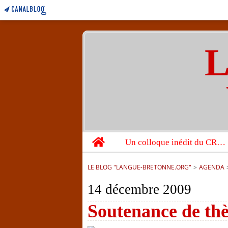
L
Home
Un colloque inédit du CRBC sur les victimes de l’année 1944
LE BLOG "LANGUE-BRETONNE.ORG"
>
AGENDA
14 décembre 2009
Soutenance de thè