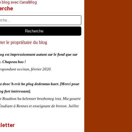
n blog avec CanalBlog
erche
er le propriétaire du blog
og est impressionnant autant sur le fond que sur
e. Chapeau bas !
espondant occitan, février 2020.
z deoc'h evit ho plog dedennus-kaer. [Merci pour
og fort intéressant].
 e Roazhon ha kelenner brezhoneg ivez. Miz gouere
tudiant à Rennes et enseignant de breton. Juillet
letter