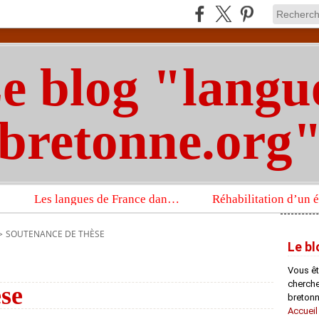
e blog "langu
bretonne.org
Les langues de France dans un imposant ouvrage sur la langue française que publient les Presses universitaires d’Oxford
>
SOUTENANCE DE THÈSE
Le bl
Vous êt
chercheu
se
bretonn
Accueil