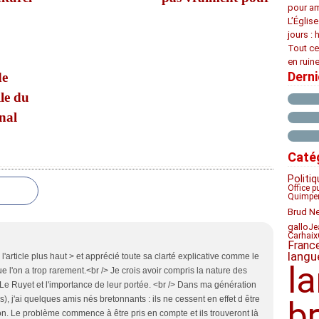
pour am
L’Églis
jours : 
Tout ce
en ruine
Dern
de
lle du
nal
Caté
Politiq
Office p
Quimpe
Brud N
gallo
Je
Carhaix
Franc
langu
'article plus haut > et apprécié toute sa clarté explicative comme le
l
que l'on a trop rarement.<br /> Je crois avoir compris la nature des
e Ruyet et l'importance de leur portée. <br /> Dans ma génération
s), j'ai quelques amis nés bretonnants : ils ne cessent en effet d être
b
on. Le problème commence à être pris en compte et ils trouveront là