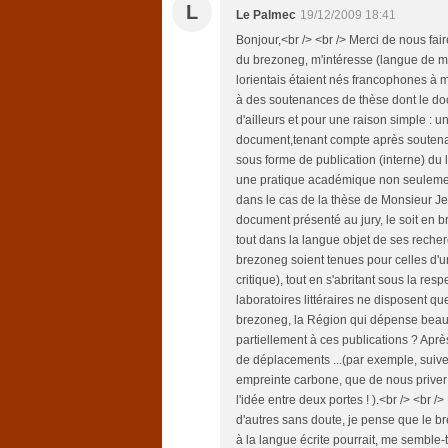
L
Le Palmec
19/12/2009 18:41
Bonjour,<br /> <br /> Merci de nous fair
du brezoneg, m'intéresse (langue de m
lorientais étaient nés francophones à m
à des soutenances de thèse dont le doc
d'ailleurs et pour une raison simple : 
document,tenant compte après soutenan
sous forme de publication (interne) du
une pratique académique non seulement
dans le cas de la thèse de Monsieur J
document présenté au jury, le soit en 
tout dans la langue objet de ses recher
brezoneg soient tenues pour celles d'u
critique), tout en s'abritant sous la resp
laboratoires littéraires ne disposent q
brezoneg, la Région qui dépense beauco
partiellement à ces publications ? Après
de déplacements ...(par exemple, suivez
empreinte carbone, que de nous priver de
l'idée entre deux portes ! ).<br /> <br
d'autres sans doute, je pense que le b
à la langue écrite pourrait, me semble-