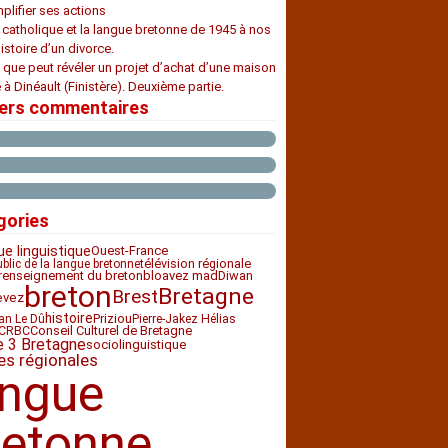
plifier ses actions
e catholique et la langue bretonne de 1945 à nos
histoire d’un divorce.
 que peut révéler un projet d’achat d’une maison
 à Dinéault (Finistère). Deuxième partie.
iers commentaires
gories
ue linguistique
Ouest-France
télévision régionale
ublic de la langue bretonne
enseignement du breton
bloavez mad
Diwan
r
breton
Bretagne
Brest
evez
histoire
Priziou
an Le Dû
Pierre-Jakez Hélias
CRBC
Conseil Culturel de Bretagne
e 3 Bretagne
sociolinguistique
es régionales
angue
retonne