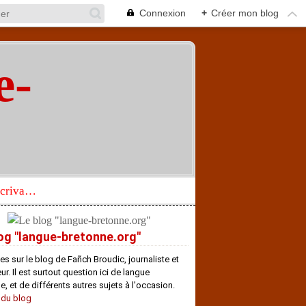
Connexion
+
Créer mon blog
e-
"
Réhabilitation d’un écrivain de langue bretonne aujourd’hui mal connu et méconnu
og "langue-bretonne.org"
es sur le blog de Fañch Broudic, journaliste et
r. Il est surtout question ici de langue
e, et de différents autres sujets à l'occasion.
 du blog