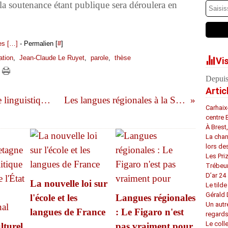
 la soutenance étant publique sera déroulera en
s [
…
]
- Permalien [
#
]
ation
,
Jean-Claude Le Ruyet
,
parole
,
thèse
Vi
Depuis
Artic
Jean-Pierre Thomin et la politique linguistique régionale
Les langues régionales à la Sorbonne
Carhaix
centre 
À Brest
La chan
lors de
Les Pri
Trébeu
D’ar 24 
La nouvelle loi sur
Le tilde
Gérald
l'école et les
Langues régionales
Un autr
langues de France
: Le Figaro n'est
regard
Le coll
lturel
pas vraiment pour