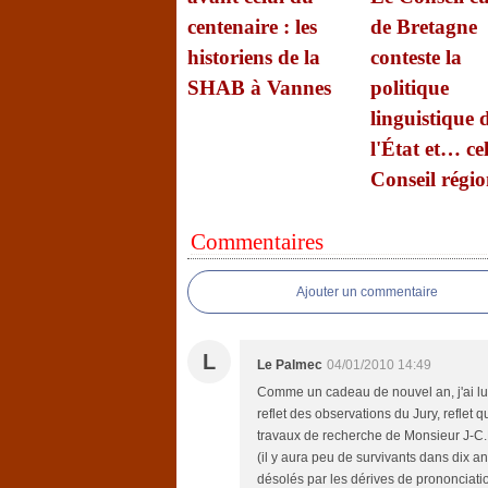
centenaire : les
de Bretagne
historiens de la
conteste la
SHAB à Vannes
politique
linguistique 
l'État et… ce
Conseil régio
Commentaires
Ajouter un commentaire
L
Le Palmec
04/01/2010 14:49
Comme un cadeau de nouvel an, j'ai lu l
reflet des observations du Jury, reflet 
travaux de recherche de Monsieur J-C.L
(il y aura peu de survivants dans dix an
désolés par les dérives de prononciati