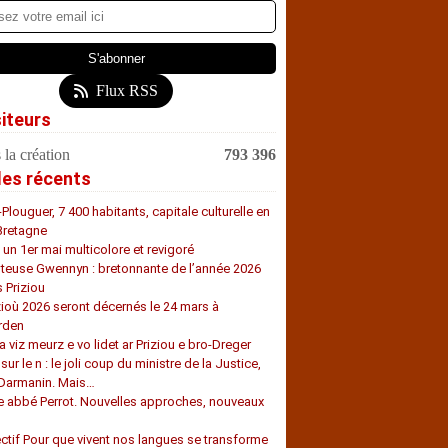
Flux RSS
siteurs
 la création
793 396
les récents
-Plouguer, 7 400 habitants, capitale culturelle en
Bretagne
, un 1er mai multicolore et revigoré
teuse Gwennyn : bretonnante de l’année 2026
s Priziou
zioù 2026 seront décernés le 24 mars à
rden
a viz meurz e vo lidet ar Priziou e bro-Dreger
 sur le n : le joli coup du ministre de la Justice,
 Darmanin. Mais…
e abbé Perrot. Nouvelles approches, nouveaux
s
ectif Pour que vivent nos langues se transforme