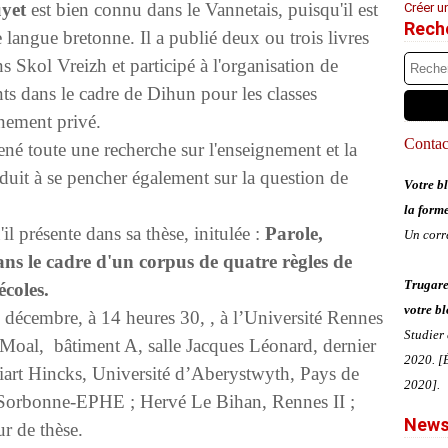
uyet
est bien connu dans le Vannetais, puisqu'il est
Créer u
Rech
 langue bretonne. Il a publié deux ou trois livres
s Skol Vreizh et participé à l'organisation de
nts dans le cadre de Dihun pour les classes
gnement privé.
Contact
ené toute une recherche sur l'enseignement et la
duit à se pencher également sur la question de
Votre bl
la form
'il présente dans sa thèse, initulée :
Parole,
Un corr
ans le cadre d'un corpus de quatre règles de
Trugare
écoles.
votre bl
 décembre, à 14 heures 30, , à l’Université Rennes
Studier
e Moal, bâtiment A, salle Jacques Léonard, dernier
2020. [É
iart Hincks, Université d’Aberystwyth, Pays de
2020].
s-Sorbonne-EPHE ; Hervé Le Bihan, Rennes II ;
News
ur de thèse.