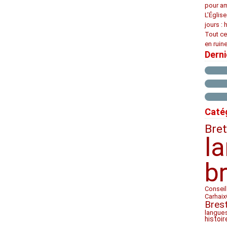
pour am
L’Églis
jours : 
Tout ce
en ruine
Dern
Caté
Bre
l
b
Conseil
Carhaix
Bres
langue
histoir