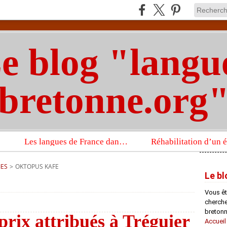
e blog "langu
bretonne.org
Les langues de France dans un imposant ouvrage sur la langue française que publient les Presses universitaires d’Oxford
IES
>
OKTOPUS KAFE
Le bl
Vous êt
chercheu
bretonn
 prix attribués à Tréguier
Accueil