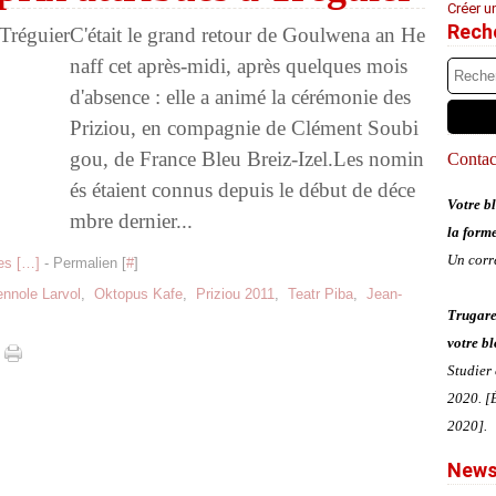
Créer u
Rech
C'était le grand retour de Goulwena an He
naff cet après-midi, après quelques mois
d'absence : elle a animé la cérémonie des
Priziou, en compagnie de Clément Soubi
gou, de France Bleu Breiz-Izel.Les nomin
Contact
és étaient connus depuis le début de déce
Votre bl
mbre dernier...
la form
Un corr
s [
…
]
- Permalien [
#
]
nnole Larvol
,
Oktopus Kafe
,
Priziou 2011
,
Teatr Piba
,
Jean-
Trugare
votre bl
Studier
2020. [É
2020].
News