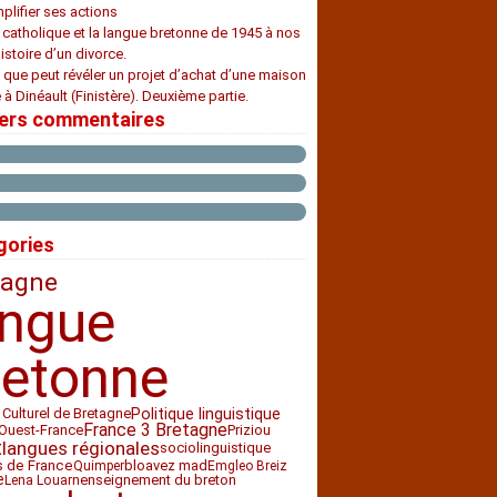
plifier ses actions
e catholique et la langue bretonne de 1945 à nos
histoire d’un divorce.
 que peut révéler un projet d’achat d’une maison
 à Dinéault (Finistère). Deuxième partie.
iers commentaires
gories
tagne
angue
retonne
 Culturel de Bretagne
Politique linguistique
France 3 Bretagne
Ouest-France
Priziou
t
langues régionales
sociolinguistique
bloavez mad
s de France
Quimper
Emgleo Breiz
e
enseignement du breton
Lena Louarn