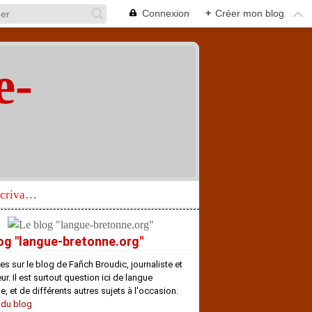
Connexion
+
Créer mon blog
e-
"
Réhabilitation d’un écrivain de langue bretonne aujourd’hui mal connu et méconnu
og "langue-bretonne.org"
es sur le blog de Fañch Broudic, journaliste et
r. Il est surtout question ici de langue
e, et de différents autres sujets à l'occasion.
 du blog