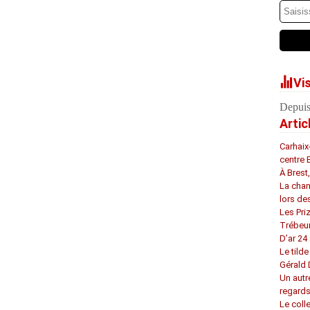
Vi
Depuis
Artic
Carhaix
centre 
À Brest
La chan
lors de
Les Pri
Trébeu
D’ar 24 
Le tilde
Gérald
Un autr
regard
Le coll