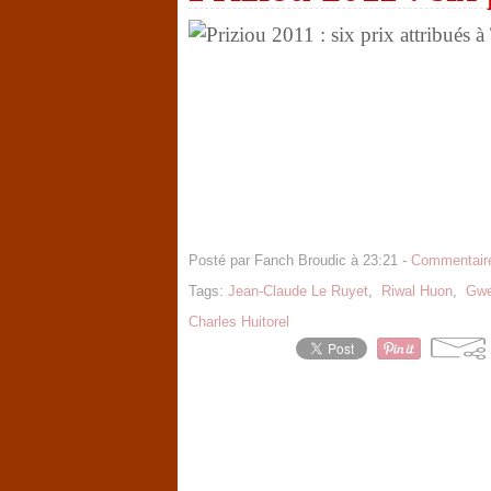
Posté par Fanch Broudic à 23:21 -
Commentaire
Tags:
Jean-Claude Le Ruyet
,
Riwal Huon
,
Gwe
Charles Huitorel