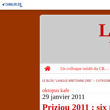
L
Home
Un colloque inédit du CRBC sur les victimes de l’année 1944
LE BLOG "LANGUE-BRETONNE.ORG"
>
CATEGOR
oktopus kafe
29 janvier 2011
Priziou 2011 : six