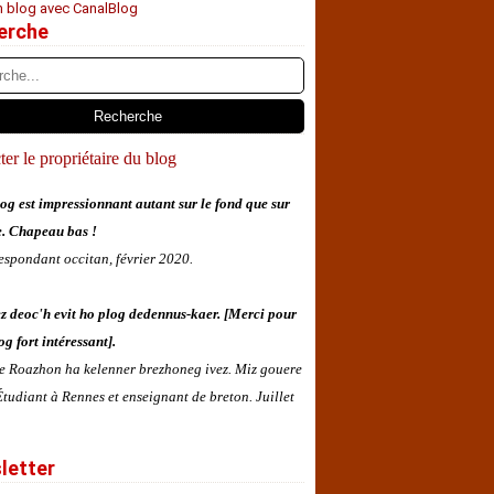
n blog avec CanalBlog
erche
er le propriétaire du blog
og est impressionnant autant sur le fond que sur
e. Chapeau bas !
espondant occitan, février 2020.
z deoc'h evit ho plog dedennus-kaer. [Merci pour
og fort intéressant].
 e Roazhon ha kelenner brezhoneg ivez. Miz gouere
tudiant à Rennes et enseignant de breton. Juillet
letter