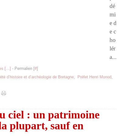
dé
mi
e d
e c
ho
lér
a...
s [
…
]
- Permalien [
#
]
été d’histoire et d’archéologie de Bretagne
,
Préfet Henri Monod
,
du ciel : un patrimoine
la plupart, sauf en