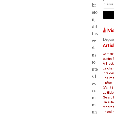
br
eto
n,
dif
Vi
fus
Depuis
ée
Artic
da
Carhaix
ns
centre 
to
À Brest
ute
La chan
lors de
s l
Les Pri
es
Trébeu
D’ar 24 
co
Le tilde
m
Gérald
Un autr
m
regard
un
Le coll