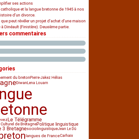
plifier ses actions
e catholique et la langue bretonne de 1945 à nos
histoire d’un divorce.
 que peut révéler un projet d’achat d’une maison
 à Dinéault (Finistère). Deuxième partie.
iers commentaires
gories
nement du breton
Pierre-Jakez Hélias
tagne
Diwan
Lena Louarn
angue
retonne
Le Télégramme
evez
 Culturel de Bretagne
Politique linguistique
e 3 Bretagne
sociolinguistique
Jean Le Dû
breton
Carhaix
langues de France