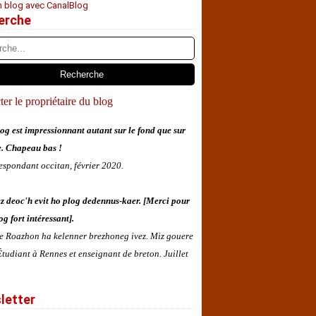
n blog avec CanalBlog
erche
er le propriétaire du blog
og est impressionnant autant sur le fond que sur
e. Chapeau bas !
espondant occitan, février 2020.
z deoc'h evit ho plog dedennus-kaer. [Merci pour
og fort intéressant].
 e Roazhon ha kelenner brezhoneg ivez. Miz gouere
tudiant à Rennes et enseignant de breton. Juillet
letter