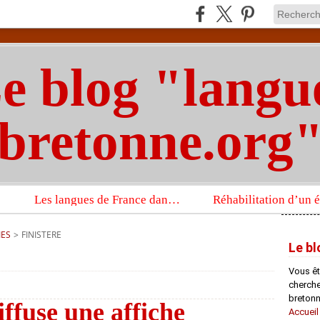
e blog "langu
bretonne.org
Les langues de France dans un imposant ouvrage sur la langue française que publient les Presses universitaires d’Oxford
IES
>
FINISTERE
Le bl
Vous êt
chercheu
bretonn
ffuse une affiche
Accueil