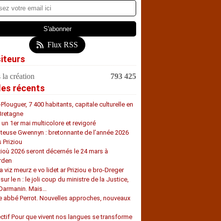
Flux RSS
siteurs
 la création
793 425
les récents
-Plouguer, 7 400 habitants, capitale culturelle en
Bretagne
, un 1er mai multicolore et revigoré
teuse Gwennyn : bretonnante de l’année 2026
s Priziou
zioù 2026 seront décernés le 24 mars à
rden
a viz meurz e vo lidet ar Priziou e bro-Dreger
 sur le n : le joli coup du ministre de la Justice,
 Darmanin. Mais…
e abbé Perrot. Nouvelles approches, nouveaux
s
ectif Pour que vivent nos langues se transforme