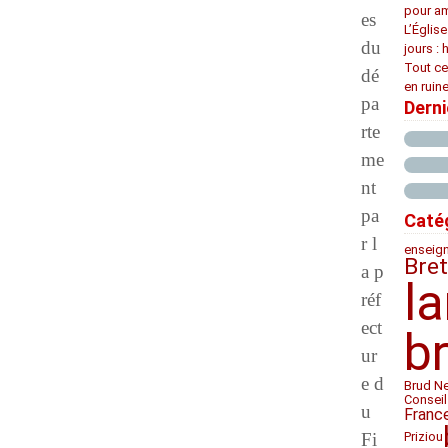
pour am
es
L’Églis
du
jours : 
Tout ce
dé
en ruine
pa
Dern
rte
me
nt
pa
Caté
r l
enseig
Bre
a p
l
réf
ect
b
ur
e d
Brud N
Conseil
u
Franc
Fi
Priziou