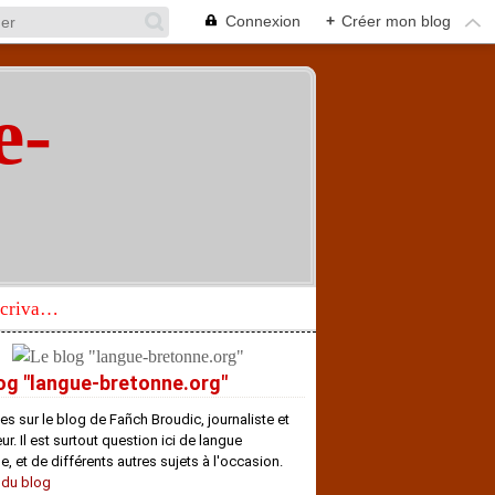
Connexion
+
Créer mon blog
e-
"
Réhabilitation d’un écrivain de langue bretonne aujourd’hui mal connu et méconnu
og "langue-bretonne.org"
es sur le blog de Fañch Broudic, journaliste et
r. Il est surtout question ici de langue
e, et de différents autres sujets à l'occasion.
 du blog