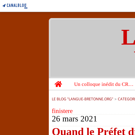
L
Home
Un colloque inédit du CRBC sur les victimes de l’année 1944
LE BLOG "LANGUE-BRETONNE.ORG"
>
CATEGOR
finistere
26 mars 2021
Quand le Préfet di