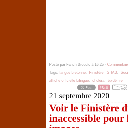
Posté par Fanch Broudic à 16:25 -
Commentaire
Tags:
langue bretonne
,
Finistère
,
SHAB
,
Soci
affiche officielle bilingue
,
choléra
,
épidémie
21 septembre 2020
Voir le Finistère 
inaccessible pour 