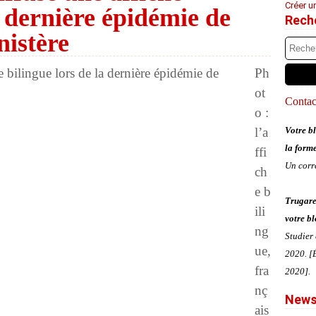
Créer u
a dernière épidémie de
Rech
nistère
Ph
ot
Contact
o :
l’a
Votre bl
la form
ffi
Un corr
ch
e b
Trugare
ili
votre bl
ng
Studier
ue,
2020. [É
fra
2020].
nç
News
ais