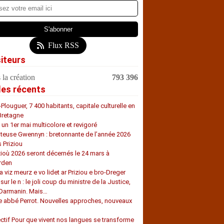
Flux RSS
siteurs
 la création
793 396
les récents
-Plouguer, 7 400 habitants, capitale culturelle en
Bretagne
, un 1er mai multicolore et revigoré
teuse Gwennyn : bretonnante de l’année 2026
s Priziou
zioù 2026 seront décernés le 24 mars à
rden
a viz meurz e vo lidet ar Priziou e bro-Dreger
 sur le n : le joli coup du ministre de la Justice,
 Darmanin. Mais…
e abbé Perrot. Nouvelles approches, nouveaux
s
ectif Pour que vivent nos langues se transforme