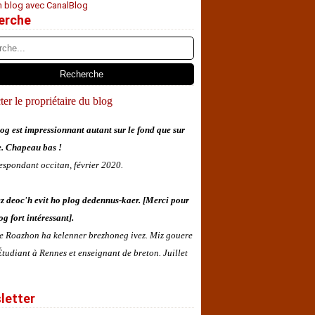
n blog avec CanalBlog
erche
er le propriétaire du blog
og est impressionnant autant sur le fond que sur
e. Chapeau bas !
espondant occitan, février 2020.
z deoc'h evit ho plog dedennus-kaer. [Merci pour
og fort intéressant].
 e Roazhon ha kelenner brezhoneg ivez. Miz gouere
tudiant à Rennes et enseignant de breton. Juillet
letter