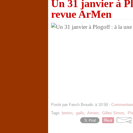
Un 31 janvier à Pl
revue ArMen
Posté par Fanch Broudic à 10:58 -
Commentaire
Tags:
breton
,
gallo
,
Armen
,
Gilles Simon
,
Plo