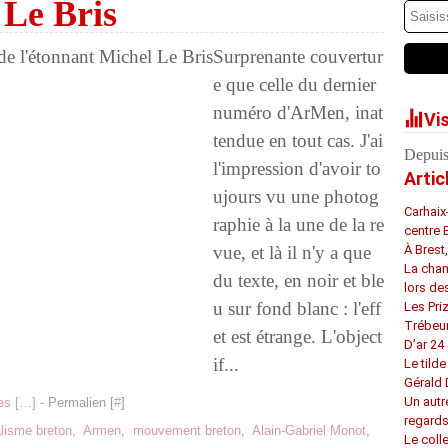
 Le Bris
Surprenante couvertur
e que celle du dernier
numéro d'ArMen, inat
Vi
tendue en tout cas. J'ai
Depuis
l'impression d'avoir to
Artic
ujours vu une photog
Carhaix
raphie à la une de la re
centre 
vue, et là il n'y a que
À Brest
La chan
du texte, en noir et ble
lors de
u sur fond blanc : l'eff
Les Pri
Trébeu
et est étrange. L'object
D’ar 24 
if...
Le tilde
Gérald
Un autr
s [
…
]
- Permalien [
#
]
regard
alisme breton
,
Armen
,
mouvement breton
,
Alain-Gabriel Monot
,
Le coll