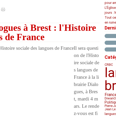
pour am
L’Églis
jours : 
Tout ce
en ruine
ogues à Brest : l'Histoire
Dern
es de France
Il sera questi
on de l'Histo
Caté
ire sociale de
CRBC
l
s langues de
France à la li
b
brairie Dialo
gues, à Bres
Franc
t, mardi 4 m
Diwan
O
Politiq
ars. Le rende
Pierre-J
Jean Le
z-vous est fi
langue