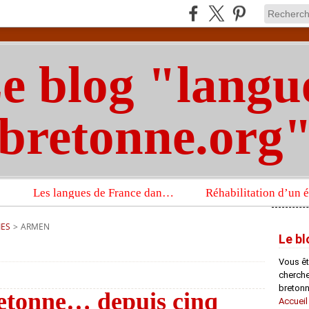
e blog "langu
bretonne.org
Les langues de France dans un imposant ouvrage sur la langue française que publient les Presses universitaires d’Oxford
IES
>
ARMEN
Le bl
Vous êt
chercheu
bretonn
retonne… depuis cinq
Accueil