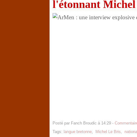
l'étonnant Michel
Posté par Fanch Broudic à 14:29 -
Commentaire
Tags:
langue bretonne
,
Michel Le Bris
,
nation