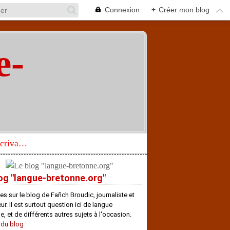
Connexion
+
Créer mon blog
e-
"
Réhabilitation d’un écrivain de langue bretonne aujourd’hui mal connu et méconnu
og "langue-bretonne.org"
es sur le blog de Fañch Broudic, journaliste et
r. Il est surtout question ici de langue
e, et de différents autres sujets à l'occasion.
 du blog