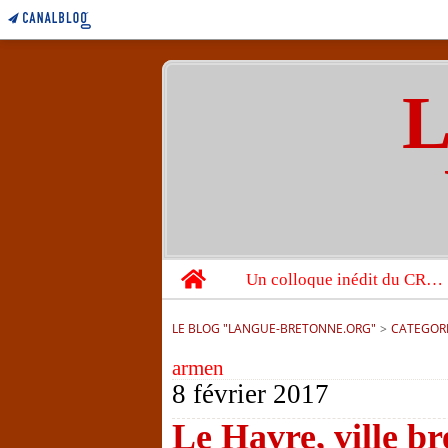
L
Home
Un colloque inédit du CRBC sur les victimes de l’année 1944
LE BLOG "LANGUE-BRETONNE.ORG"
>
CATEGOR
armen
8 février 2017
Le Havre, ville b