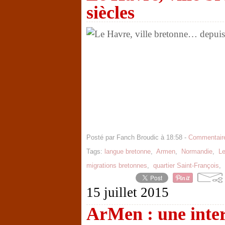
siècles
Posté par Fanch Broudic à 18:58 -
Commentaire
Tags:
langue bretonne
,
Armen
,
Normandie
,
Le
migrations bretonnes
,
quartier Saint-François
,
15 juillet 2015
ArMen : une inter