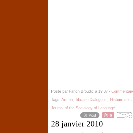
Posté par Fanch Broudic à 19:37 -
Commentaire
Tags:
Armen
,
librairie Dialogues
,
Histoire soci
Journal of the Sociology of Language
28 janvier 2010