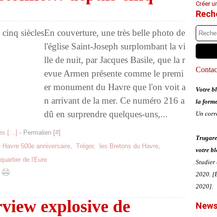
Créer u
Rech
En couverture, une très belle photo de
l'église Saint-Joseph surplombant la vi
lle de nuit, par Jacques Basile, que la r
Contact
evue Armen présente comme le premi
er monument du Havre que l'on voit a
Votre bl
n arrivant de la mer. Ce numéro 216 a
la form
dû en surprendre quelques-uns,...
Un corr
s [
…
]
- Permalien [
#
]
Trugare
 Havre 500e anniversaire
,
Trégor
,
les Bretons du Havre
,
votre bl
quartier de l'Eure
Studier
2020. [É
2020].
view explosive de
News