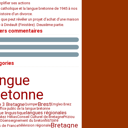
plifier ses actions
e catholique et la langue bretonne de 1945 à nos
histoire d’un divorce.
 que peut révéler un projet d’achat d’une maison
 à Dinéault (Finistère). Deuxième partie.
iers commentaires
gories
angue
retonne
Brest
e 3 Bretagne
Quimper
Emgleo Breiz
ffice public de la langue bretonne
langues régionales
ue linguistique
Conseil Culturel de Bretagne
Priziou
akez Hélias
histoire
enseignement du breton
 Dû
Bretagne
télévision régionale
s de France