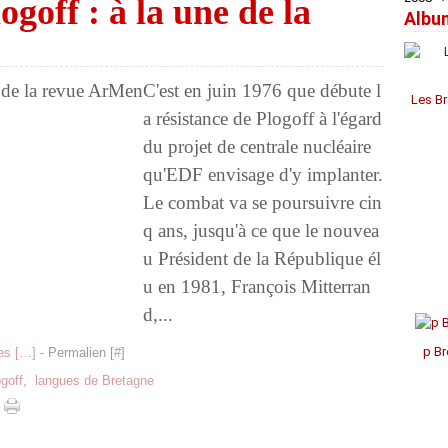
ogoff : à la une de la
Albu
Janv
Janv
Janv
Avril
Jui
Jui
Aoû
Sep
Oct
Nov
Déc
Mar
Mai
Mai
Juil
Aoû
Sep
Oct
Nov
Févr
Avril
Avril
Jui
Juil
Aoû
Aoû
Oct
Janv
Mar
Mar
Mai
Jui
Juil
Juil
Sep
C'est en juin 1976 que débute l
Févr
Févr
Avril
Mai
Mai
Jui
Aoû
Les Br
Janv
Janv
Mar
Avril
Avril
Mai
a résistance de Plogoff à l'égard
Févr
Mar
Mar
Avril
du projet de centrale nucléaire
Janv
Févr
Févr
Mar
Janv
Janv
Févr
qu'EDF envisage d'y implanter.
Janv
Le combat va se poursuivre cin
q ans, jusqu'à ce que le nouvea
u Président de la République él
u en 1981, François Mitterran
d,...
p Br
s [
…
]
- Permalien [
#
]
goff
,
langues de Bretagne