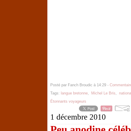
Posté par Fanch Broudic à 14:29 -
Commentaire
Tags:
langue bretonne
,
Michel Le Bris
,
nation
Étonnants voyageurs
1 décembre 2010
Peu anodine céléb