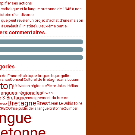
plifier ses actions
e catholique et la langue bretonne de 1945 à nos
histoire d’un divorce.
 que peut révéler un projet d’achat d’une maison
 à Dinéault (Finistère). Deuxième partie.
iers commentaires
gories
Politique linguistique
s de France
gallo
France
Conseil Culturel de Bretagne
Lena Louarn
ton
télévision régionale
Pierre-Jakez Hélias
langues régionales
Diwan
e 3 Bretagne
enseignement du breton
Bretagne
Brest
histoire
evez
Jean Le Dû
CRBC
Office public de la langue bretonne
Quimper
angue
retonne