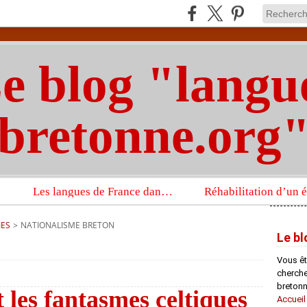
e blog "langu
bretonne.org
Les langues de France dans un imposant ouvrage sur la langue française que publient les Presses universitaires d’Oxford
IES
>
NATIONALISME BRETON
Le bl
Vous êt
chercheu
bretonn
 les fantasmes celtiques
Accueil