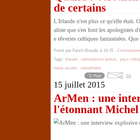
de certains
L'Irlande n'est plus ce qu'elle était.
aliste que s'en font les apologistes d
e rêveries celtiques fantasmées. Que 
Posté par Fanch Broudic à 16:25 -
Commentaire
Tags:
Irlande
,
nationalisme breton
,
pays celti
haine raciale
,
xénophobie
15 juillet 2015
ArMen : une inter
l'étonnant Michel