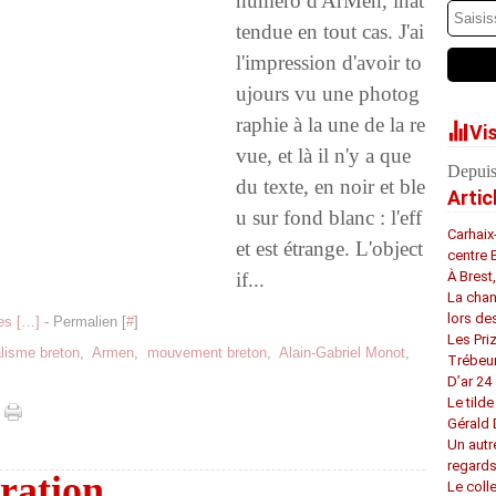
numéro d'ArMen, inat
tendue en tout cas. J'ai
l'impression d'avoir to
ujours vu une photog
raphie à la une de la re
Vi
vue, et là il n'y a que
Depuis
du texte, en noir et ble
Artic
u sur fond blanc : l'eff
Carhaix
et est étrange. L'object
centre 
if...
À Brest
La chan
lors de
s [
…
]
- Permalien [
#
]
Les Pri
alisme breton
,
Armen
,
mouvement breton
,
Alain-Gabriel Monot
,
Trébeu
D’ar 24 
Le tilde
Gérald
Un autr
regard
ration
Le coll