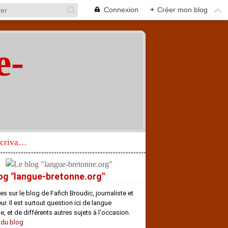
Connexion
+
Créer mon blog
e-
"
Réhabilitation d’un écrivain de langue bretonne aujourd’hui mal connu et méconnu
og "langue-bretonne.org"
es sur le blog de Fañch Broudic, journaliste et
r. Il est surtout question ici de langue
e, et de différents autres sujets à l'occasion.
 du blog