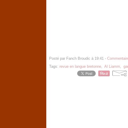
Posté par Fanch Broudic à 19:41 -
Commentaire
Tags:
revue en langue bretonne
,
Al Liamm
,
ga