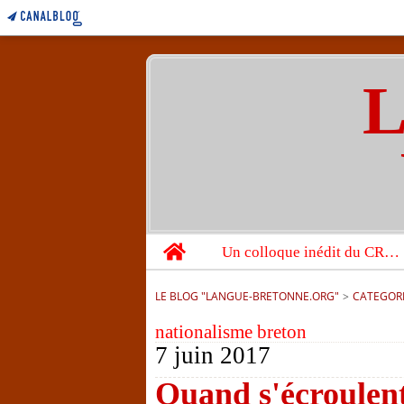
L
Home
Un colloque inédit du CRBC sur les victimes de l’année 1944
LE BLOG "LANGUE-BRETONNE.ORG"
>
CATEGOR
nationalisme breton
7 juin 2017
Quand s'écroulent