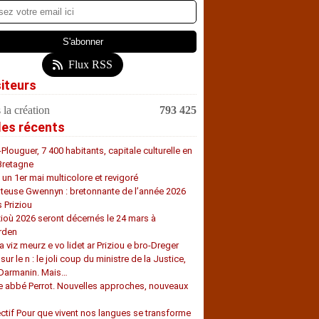
Flux RSS
siteurs
 la création
793 425
les récents
-Plouguer, 7 400 habitants, capitale culturelle en
Bretagne
, un 1er mai multicolore et revigoré
teuse Gwennyn : bretonnante de l’année 2026
s Priziou
zioù 2026 seront décernés le 24 mars à
rden
a viz meurz e vo lidet ar Priziou e bro-Dreger
 sur le n : le joli coup du ministre de la Justice,
 Darmanin. Mais…
e abbé Perrot. Nouvelles approches, nouveaux
s
ectif Pour que vivent nos langues se transforme