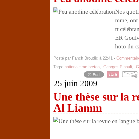
Nos quoti
mme, ont 
rt célébra
ER Goulve
hoto du ca
Posté par Fanch Broudic à 22:41 -
Commentaire
Tags:
nationalisme breton
,
Georges Pinault
,
G
25 juin 2009
Une thèse sur la 
Al Liamm