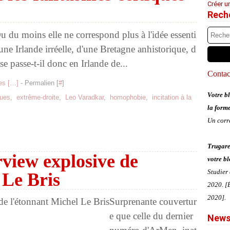
Créer u
Rech
 Ou du moins elle ne correspond plus à l'idée essenti
'une Irlande irréelle, d'une Bretagne anhistorique, d
se passe-t-il donc en Irlande de...
Contact
s [
…
]
- Permalien [
#
]
Votre bl
ques
,
extrême-droite
,
Leo Varadkar
,
homophobie
,
incitation à la
la form
Un corr
Trugare
view explosive de
votre bl
Studier
 Le Bris
2020. [É
2020].
Surprenante couvertur
e que celle du dernier
News