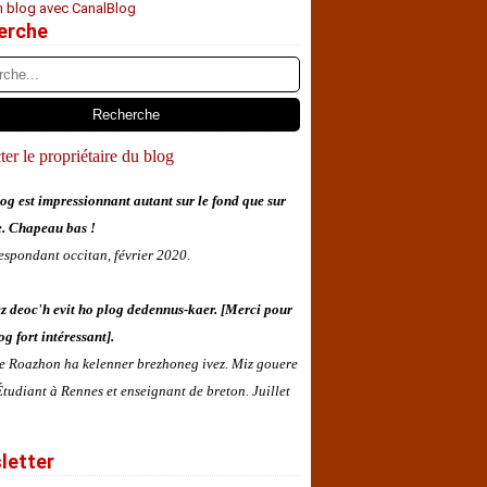
n blog avec CanalBlog
erche
er le propriétaire du blog
og est impressionnant autant sur le fond que sur
e. Chapeau bas !
espondant occitan, février 2020.
z deoc'h evit ho plog dedennus-kaer. [Merci pour
og fort intéressant].
 e Roazhon ha kelenner brezhoneg ivez. Miz gouere
tudiant à Rennes et enseignant de breton. Juillet
letter