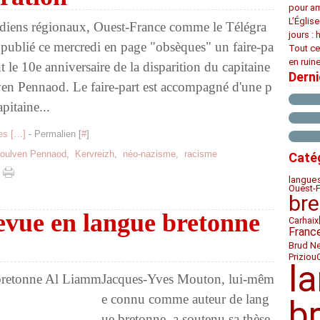
pour am
L’Églis
diens régionaux, Ouest-France comme le Télégra
jours : 
publié ce mercredi en page "obsèques" un faire-pa
Tout ce
en ruine
nt le 10e anniversaire de la disparition du capitaine
Dern
n Pennaod. Le faire-part est accompagné d'une p
pitaine...
s [
…
]
- Permalien [
#
]
oulven Pennaod
,
Kervreizh
,
néo-nazisme
,
racisme
Caté
langue
Ouest-
bre
revue en langue bretonne
Carhaix
Franc
Brud N
Priziou
l
Jacques-Yves Mouton, lui-mêm
e connu comme auteur de lang
b
ue bretonne, a soutenu sa thèse