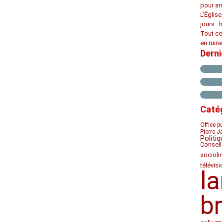
pour am
L’Églis
jours : 
Tout ce
en ruine
Dern
Caté
Office p
Pierre-J
Politiq
Conseil
socioli
télévis
l
b