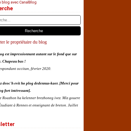
n blog avec CanalBlog
erche
er le propriétaire du blog
og est impressionnant autant sur le fond que sur
e. Chapeau bas !
espondant occitan, février 2020.
z deoc'h evit ho plog dedennus-kaer. [Merci pour
og fort intéressant].
 e Roazhon ha kelenner brezhoneg ivez. Miz gouere
tudiant à Rennes et enseignant de breton. Juillet
letter