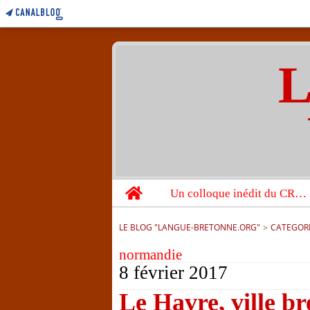
L
Home
Un colloque inédit du CRBC sur les victimes de l’année 1944
LE BLOG "LANGUE-BRETONNE.ORG"
>
CATEGOR
normandie
8 février 2017
Le Havre, ville b