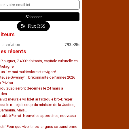
Flux RSS
siteurs
 la création
793 396
les récents
-Plouguer, 7 400 habitants, capitale culturelle en
Bretagne
, un 1er mai multicolore et revigoré
teuse Gwennyn : bretonnante de l’année 2026
s Priziou
zioù 2026 seront décernés le 24 mars à
rden
a viz meurz e vo lidet ar Priziou e bro-Dreger
 sur le n : le joli coup du ministre de la Justice,
 Darmanin. Mais…
e abbé Perrot. Nouvelles approches, nouveaux
s
ectif Pour que vivent nos langues se transforme