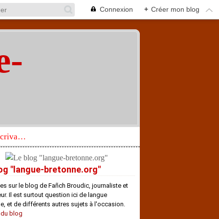
Connexion
+
Créer mon blog
e-
"
Réhabilitation d’un écrivain de langue bretonne aujourd’hui mal connu et méconnu
og "langue-bretonne.org"
es sur le blog de Fañch Broudic, journaliste et
r. Il est surtout question ici de langue
e, et de différents autres sujets à l'occasion.
 du blog