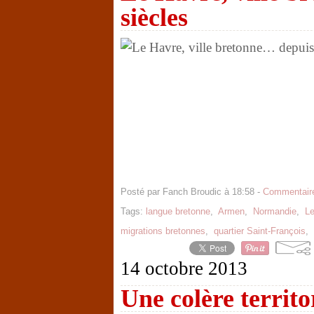
siècles
Posté par Fanch Broudic à 18:58 -
Commentaire
Tags:
langue bretonne
,
Armen
,
Normandie
,
Le
migrations bretonnes
,
quartier Saint-François
,
14 octobre 2013
Une colère territo