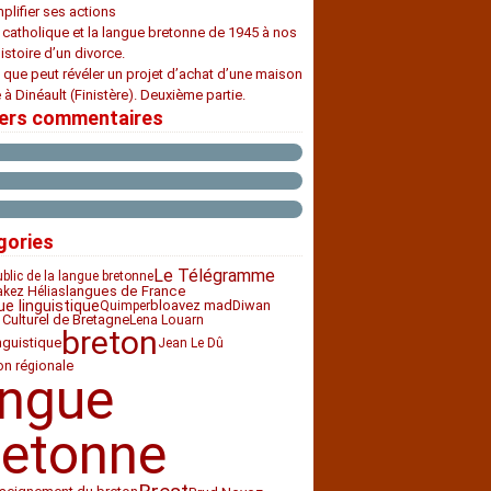
plifier ses actions
e catholique et la langue bretonne de 1945 à nos
histoire d’un divorce.
 que peut révéler un projet d’achat d’une maison
 à Dinéault (Finistère). Deuxième partie.
iers commentaires
gories
Le Télégramme
ublic de la langue bretonne
langues de France
akez Hélias
ue linguistique
bloavez mad
Diwan
Quimper
 Culturel de Bretagne
Lena Louarn
breton
nguistique
Jean Le Dû
ion régionale
angue
retonne