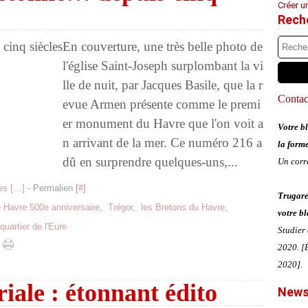
Créer u
Rech
En couverture, une très belle photo de
l'église Saint-Joseph surplombant la vi
lle de nuit, par Jacques Basile, que la r
Contact
evue Armen présente comme le premi
er monument du Havre que l'on voit a
Votre bl
n arrivant de la mer. Ce numéro 216 a
la form
dû en surprendre quelques-uns,...
Un corr
s [
…
]
- Permalien [
#
]
Trugare
 Havre 500e anniversaire
,
Trégor
,
les Bretons du Havre
,
votre bl
quartier de l'Eure
Studier
2020. [É
2020].
riale : étonnant édito
News