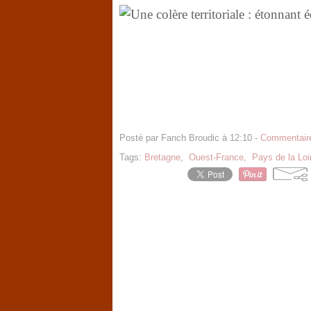
Posté par Fanch Broudic à 12:10 -
Commentaire
Tags:
Bretagne
,
Ouest-France
,
Pays de la Loi