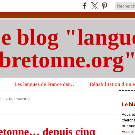
e blog "langu
bretonne.org
Les langues de France dans un imposant ouvrage sur la langue française que publient les Presses universitaires d’Oxford
IES
>
NORMANDIE
Le bl
Vous êt
chercheu
bretonn
retonne… depuis cinq
Accueil