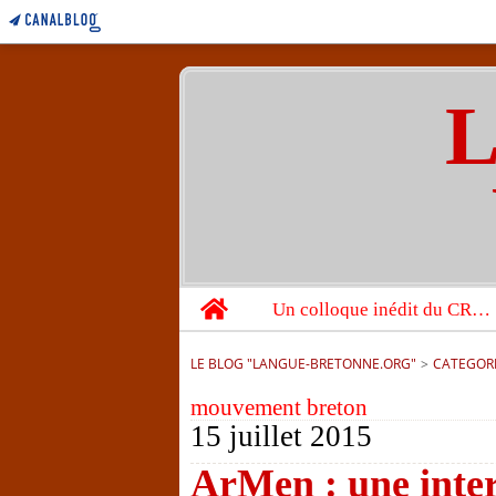
L
Home
Un colloque inédit du CRBC sur les victimes de l’année 1944
LE BLOG "LANGUE-BRETONNE.ORG"
>
CATEGOR
mouvement breton
15 juillet 2015
ArMen : une inter