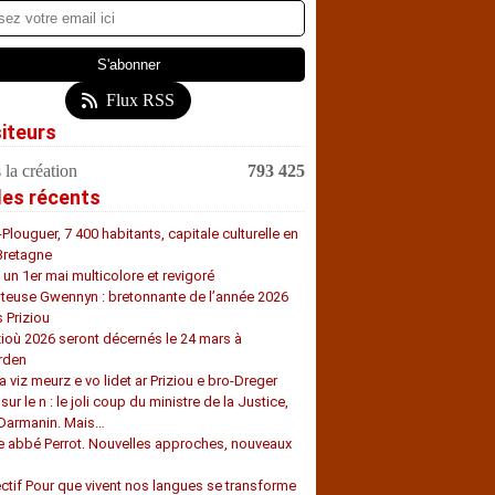
Flux RSS
siteurs
 la création
793 425
les récents
-Plouguer, 7 400 habitants, capitale culturelle en
Bretagne
, un 1er mai multicolore et revigoré
teuse Gwennyn : bretonnante de l’année 2026
s Priziou
zioù 2026 seront décernés le 24 mars à
rden
a viz meurz e vo lidet ar Priziou e bro-Dreger
 sur le n : le joli coup du ministre de la Justice,
 Darmanin. Mais…
e abbé Perrot. Nouvelles approches, nouveaux
s
ectif Pour que vivent nos langues se transforme