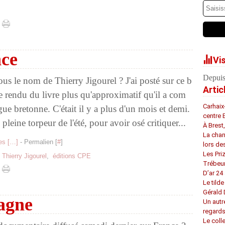
nce
Vi
Depuis
us le nom de Thierry Jigourel ? J'ai posté sur ce b
Artic
 rendu du livre plus qu'approximatif qu'il a com
Carhaix
gue bretonne. C'était il y a plus d'un mois et demi.
centre 
 pleine torpeur de l'été, pour avoir osé critiquer...
À Brest
La chan
s [
…
]
- Permalien [
#
]
lors de
Les Pri
,
Thierry Jigourel
,
éditions CPE
Trébeu
D’ar 24 
Le tilde
Gérald
tagne
Un autr
regard
Le coll