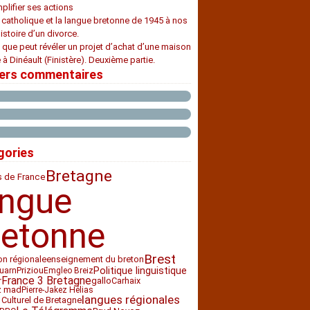
plifier ses actions
e catholique et la langue bretonne de 1945 à nos
histoire d’un divorce.
 que peut révéler un projet d’achat d’une maison
 à Dinéault (Finistère). Deuxième partie.
iers commentaires
gories
Bretagne
s de France
angue
retonne
Brest
ion régionale
enseignement du breton
Priziou
Politique linguistique
uarn
Emgleo Breiz
France 3 Bretagne
Carhaix
gallo
r
z mad
Pierre-Jakez Hélias
langues régionales
 Culturel de Bretagne