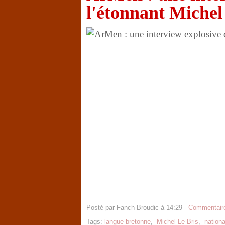
l'étonnant Michel
Posté par Fanch Broudic à 14:29 -
Commentaire
Tags:
langue bretonne
,
Michel Le Bris
,
nation