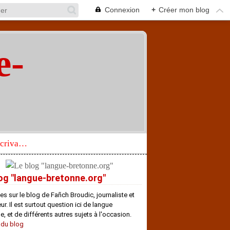
Connexion
+
Créer mon blog
e-
"
Réhabilitation d’un écrivain de langue bretonne aujourd’hui mal connu et méconnu
og "langue-bretonne.org"
es sur le blog de Fañch Broudic, journaliste et
r. Il est surtout question ici de langue
e, et de différents autres sujets à l'occasion.
 du blog