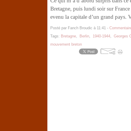
Ce qui m’a d’abord surpris dans ce 
Bretagne, puis lundi soir sur France 3
evenu la capitale d’un grand pays. Vi
Posté par Fanch Broudic à 11:41 -
Commentaire
Tags:
Bretagne
,
Berlin
,
1940-1944
,
Georges 
mouvement breton