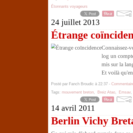
Étonnants voyageurs
24 juillet 2013
Étrange coïncide
Connaissez-vo
log un compte
mis sur la lan
Et voilà qu'en
Posté par Fanch Broudic à 22:37 -
Commentaire
Tags:
mouvement breton
,
Breiz Atao
,
Emsav
14 avril 2011
Berlin Vichy Bre