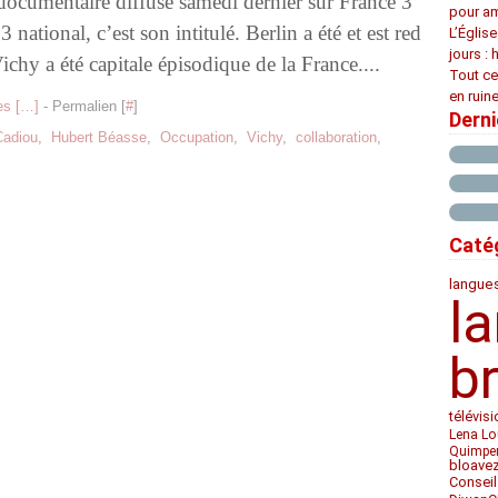
documentaire diffusé samedi dernier sur France 3
pour am
 national, c’est son intitulé. Berlin a été et est red
L’Églis
jours : 
chy a été capitale épisodique de la France....
Tout ce
en ruine
s [
…
]
- Permalien [
#
]
Dern
Cadiou
,
Hubert Béasse
,
Occupation
,
Vichy
,
collaboration
,
Caté
langue
l
b
télévis
Lena Lo
Quimpe
bloave
Conseil