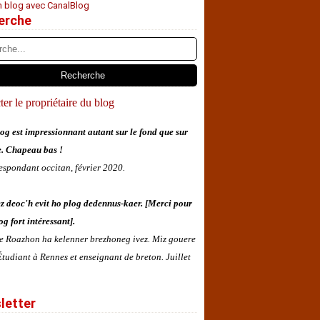
n blog avec CanalBlog
erche
er le propriétaire du blog
og est impressionnant autant sur le fond que sur
e. Chapeau bas !
espondant occitan, février 2020.
z deoc'h evit ho plog dedennus-kaer. [Merci pour
og fort intéressant].
 e Roazhon ha kelenner brezhoneg ivez. Miz gouere
tudiant à Rennes et enseignant de breton. Juillet
letter