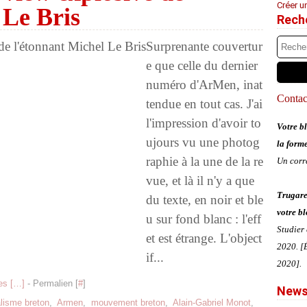
Créer u
 Le Bris
Rech
Surprenante couvertur
e que celle du dernier
numéro d'ArMen, inat
Contact
tendue en tout cas. J'ai
l'impression d'avoir to
Votre bl
ujours vu une photog
la form
raphie à la une de la re
Un corr
vue, et là il n'y a que
Trugare
du texte, en noir et ble
votre bl
u sur fond blanc : l'eff
Studier
et est étrange. L'object
2020. [É
if...
2020].
s [
…
]
- Permalien [
#
]
News
alisme breton
,
Armen
,
mouvement breton
,
Alain-Gabriel Monot
,