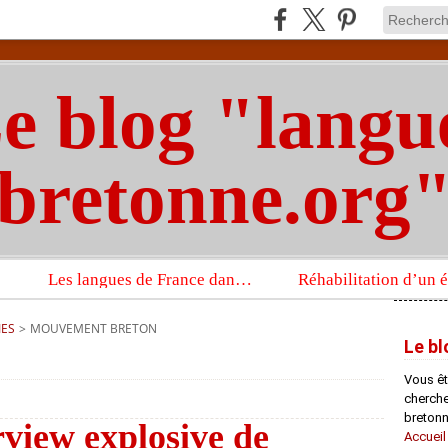
e blog "langu
bretonne.org
Les langues de France dans un imposant ouvrage sur la langue française que publient les Presses universitaires d’Oxford
IES
>
MOUVEMENT BRETON
Le bl
Vous êt
chercheu
bretonn
view explosive de
Accueil