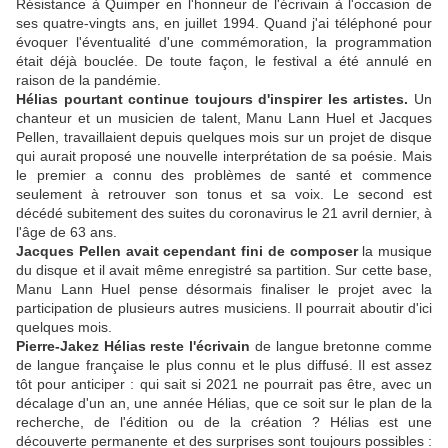
Résistance à Quimper en l'honneur de l'écrivain à l'occasion de
ses quatre-vingts ans, en juillet 1994. Quand j'ai téléphoné pour
évoquer l'éventualité d'une commémoration, la programmation
était déjà bouclée. De toute façon, le festival a été annulé en
raison de la pandémie.
Hélias pourtant continue toujours d'inspirer les artistes.
Un
chanteur et un musicien de talent, Manu Lann Huel et Jacques
Pellen, travaillaient depuis quelques mois sur un projet de disque
qui aurait proposé une nouvelle interprétation de sa poésie. Mais
le premier a connu des problèmes de santé et commence
seulement à retrouver son tonus et sa voix. Le second est
décédé subitement des suites du coronavirus le 21 avril dernier, à
l'âge de 63 ans.
Jacques Pellen avait cependant fini de composer
la musique
du disque et il avait même enregistré sa partition. Sur cette base,
Manu Lann Huel pense désormais finaliser le projet avec la
participation de plusieurs autres musiciens. Il pourrait aboutir d'ici
quelques mois.
Pierre-Jakez Hélias reste l'écrivain
de langue bretonne comme
de langue française le plus connu et le plus diffusé. Il est assez
tôt pour anticiper : qui sait si 2021 ne pourrait pas être, avec un
décalage d'un an, une année Hélias, que ce soit sur le plan de la
recherche, de l'édition ou de la création ? Hélias est une
découverte permanente et des surprises sont toujours possibles :