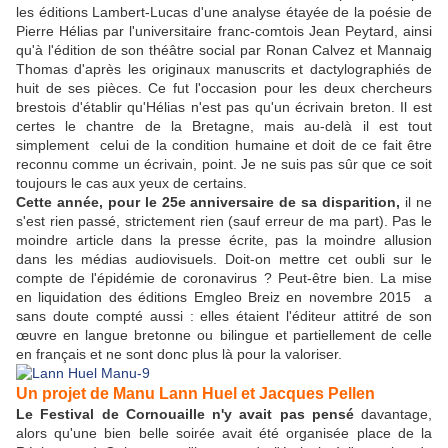
les éditions Lambert-Lucas d'une analyse étayée de la poésie de
Pierre Hélias par l'universitaire franc-comtois Jean Peytard, ainsi
qu'à l'édition de son théâtre social par Ronan Calvez et Mannaig
Thomas d'après les originaux manuscrits et dactylographiés de
huit de ses pièces. Ce fut l'occasion pour les deux chercheurs
brestois d'établir qu'Hélias n'est pas qu'un écrivain breton. Il est
certes le chantre de la Bretagne, mais au-delà il est tout
simplement celui de la condition humaine et doit de ce fait être
reconnu comme un écrivain, point. Je ne suis pas sûr que ce soit
toujours le cas aux yeux de certains.
Cette année, pour le 25e anniversaire de sa disparition,
il ne
s'est rien passé, strictement rien (sauf erreur de ma part). Pas le
moindre article dans la presse écrite, pas la moindre allusion
dans les médias audiovisuels. Doit-on mettre cet oubli sur le
compte de l'épidémie de coronavirus ? Peut-être bien. La mise
en liquidation des éditions Emgleo Breiz en novembre 2015 a
sans doute compté aussi : elles étaient l'éditeur attitré de son
œuvre en langue bretonne ou bilingue et partiellement de celle
en français et ne sont donc plus là pour la valoriser.
Un projet de Manu Lann Huel et Jacques Pellen
Le Festival de Cornouaille n'y avait pas pensé
davantage,
alors qu'une bien belle soirée avait été organisée place de la