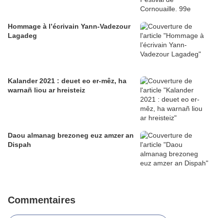
Hommage à l’écrivain Yann-Vadezour
Lagadeg
Kalander 2021 : deuet eo er-mêz, ha
warnañ liou ar hreisteiz
Daou almanag brezoneg euz amzer an
Dispah
Commentaires