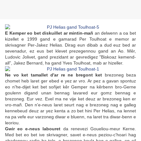
E Kemper eo bet diskuillet ar mintin-mañ
an delwenn a oa bet
kizellet e 1999 gand e gamarad Per Toulhoat e memor ar
skrivagner Per-Jakez Helias. Dirag eun dibab a dud euz bed ar
sevenadur, ez eus bet klevet prezegennou gand an Ao. Mêr,
Ludovic Jolivet, gand prezidant ar gevredigez "Biskoaz kemend-
all", Jakez Bernard, ha gand Yves Toulhoat, mab ar hizeller.
Ne vo ket tamallet d'ar re ne bregont ket
brezoneg beza
chomet heb laret ger ebed e yez ar vro. Ar pez a gavan spontuz
eo n'he-dijet ket bet soñjet kêr Gemper na kêrbenn bro-Gerne
goulenn digand unan bennag lavared eur gomz bennag e
brezoneg. Eur vez. Evel ma ne vije ket deuz ar brezoneg ken er
vro-mañ. Den n'e-neus laret seurt nag e brezoneg nag e galleg
kennebeud deuz ar yez kenta a zo bet hini Per Helias, na lennet
na pa vefe eur varzoneg diwar e bluenn, na laret tra diwar-benn e
leoriou.
Gwir eo e-neus labouret
da renevezi Goueliou-meur Kerne.
Med bet eo bet ive skrivagner, savet e-neus peziou-c'hoari hag
abadennou radio ha tele, e brezoneg koulz hag e galleg, en eil