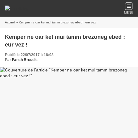
MENU
Accueil
» Kemper ne oar ket mui tamm brezoneg ebed : eur vez !
Kemper ne oar ket mui tamm brezoneg ebed :
eur vez !
Publié le 22/07/2017 à 18:08
Par
Fanch Broudic