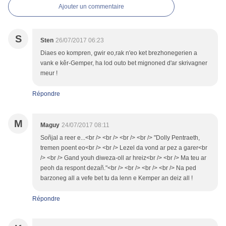
Ajouter un commentaire
S
Sten
26/07/2017 06:23
Diaes eo kompren, gwir eo,rak n'eo ket brezhonegerien a
vank e kêr-Gemper, ha lod outo bet mignoned d'ar skrivagner
meur !
Répondre
M
Maguy
24/07/2017 08:11
Soñjal a reer e...<br /> <br /> <br /> <br /> "Dolly Pentraeth,
tremen poent eo<br /> <br /> Lezel da vond ar pez a garer<br
/> <br /> Gand youh diweza-oll ar hreiz<br /> <br /> Ma teu ar
peoh da respont dezañ."<br /> <br /> <br /> <br /> Na ped
barzoneg all a vefe bet tu da lenn e Kemper an deiz all !
Répondre