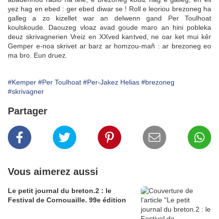
yez hag en ebed : ger ebed diwar se ! Roll e leoriou brezoneg ha
galleg a zo kizellet war an delwenn gand Per Toulhoat
koulskoude. Daouzeg vloaz avad goude maro an hini pobleka
deuz skrivagnerien Vreiz en XXved kantved, ne oar ket mui kêr
Gemper e-noa skrivet ar barz ar homzou-mañ : ar brezoneg eo
ma bro. Eun druez.
#Kemper
#Per Toulhoat
#Per-Jakez Helias
#brezoneg
#skrivagner
Partager
Vous aimerez aussi
Le petit journal du breton.2 : le
Festival de Cornouaille. 99e édition