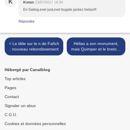
K
Konan
23/07/2017 16:39
En Galleg,evel just,evel bugale jackez helias!!!
Répondre
< Le tilde sur le n de Fañch
Hélias a son monument,
: nouveau rebondissement
mais Quimper et le breton :
peut vraiment mieux faire !
>
Hébergé par Canalblog
Top articles
Pages
Contact
Signaler un abus
C.G.U.
Cookies et données personnelles