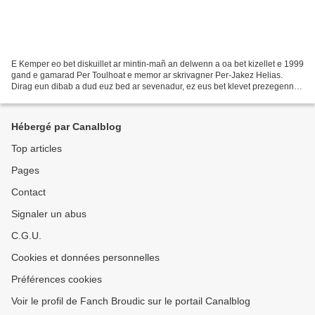
E Kemper eo bet diskuillet ar mintin-mañ an delwenn a oa bet kizellet e 1999
gand e gamarad Per Toulhoat e memor ar skrivagner Per-Jakez Helias.
Dirag eun dibab a dud euz bed ar sevenadur, ez eus bet klevet prezegennou
gand an Ao. Mêr, Ludovic Jolivet,...
Hébergé par Canalblog
Top articles
Pages
Contact
Signaler un abus
C.G.U.
Cookies et données personnelles
Préférences cookies
Voir le profil de Fanch Broudic sur le portail Canalblog