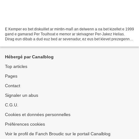
E Kemper eo bet diskuillet ar mintin-mañ an delwenn a oa bet kizellet e 1999
gand e gamarad Per Toulhoat e memor ar skrivagner Per-Jakez Helias.
Dirag eun dibab a dud euz bed ar sevenadur, ez eus bet klevet prezegennou
gand an Ao. Mêr, Ludovic Jolivet,...
Hébergé par Canalblog
Top articles
Pages
Contact
Signaler un abus
C.G.U.
Cookies et données personnelles
Préférences cookies
Voir le profil de Fanch Broudic sur le portail Canalblog