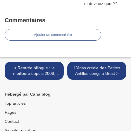
Commentaires
Ajouter un commentaire
< Rentrée bilingue : la
L'Atlas créole des Petites
meilleure depuis 2008,
Antilles conçu à Brest >
mais…
Hébergé par Canalblog
Top articles
Pages
Contact
Signaler un abus