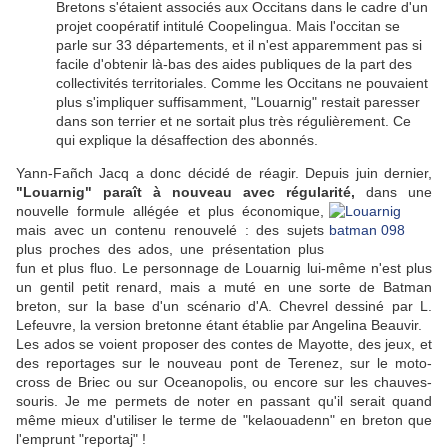
Bretons s'étaient associés aux Occitans dans le cadre d'un
projet coopératif intitulé Coopelingua. Mais l'occitan se
parle sur 33 départements, et il n'est apparemment pas si
facile d'obtenir là-bas des aides publiques de la part des
collectivités territoriales. Comme les Occitans ne pouvaient
plus s'impliquer suffisamment, "Louarnig" restait paresser
dans son terrier et ne sortait plus très régulièrement. Ce
qui explique la désaffection des abonnés.
Yann-Fañch Jacq a donc décidé de réagir. Depuis juin dernier,
"Louarnig" paraît à nouveau avec régularité,
dans une
nouvelle
formule allégée et plus économique,
mais avec un contenu renouvelé : des sujets
plus proches des ados, une présentation plus
fun et plus fluo. Le personnage de Louarnig lui-même n'est plus
un gentil petit renard, mais a muté en une sorte de Batman
breton, sur la base d'un scénario d'A. Chevrel dessiné par L.
Lefeuvre, la version bretonne étant établie par Angelina Beauvir.
Les ados se voient proposer des contes de Mayotte, des jeux, et
des reportages sur le nouveau pont de Terenez, sur le moto-
cross de Briec ou sur Oceanopolis, ou encore sur les chauves-
souris. Je me permets de noter en passant qu'il serait quand
même mieux d'utiliser le terme de "kelaouadenn" en breton que
l'emprunt "reportaj" !