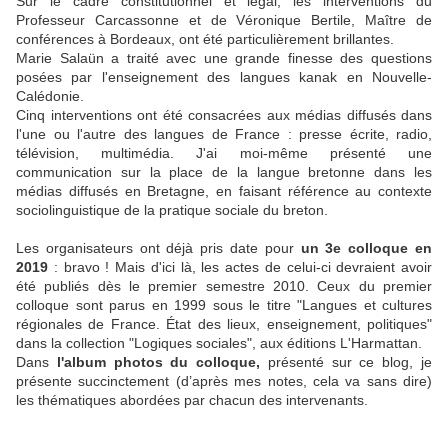
Sur le cadre constitutionnel et légal, les interventions du
Professeur Carcassonne et de Véronique Bertile, Maître de
conférences à Bordeaux, ont été particulièrement brillantes.
Marie Salaün a traité avec une grande finesse des questions
posées par l'enseignement des langues kanak en Nouvelle-
Calédonie.
Cinq interventions ont été consacrées aux médias diffusés dans
l'une ou l'autre des langues de France : presse écrite, radio,
télévision, multimédia. J'ai moi-même présenté une
communication sur la place de la langue bretonne dans les
médias diffusés en Bretagne, en faisant référence au contexte
sociolinguistique de la pratique sociale du breton.
Les organisateurs ont déjà pris date pour
un 3e colloque en
2019
: bravo ! Mais d'ici là, les actes de celui-ci devraient avoir
été publiés dès le premier semestre 2010. Ceux du premier
colloque sont parus en 1999 sous le titre "Langues et cultures
régionales de France. État des lieux, enseignement, politiques"
dans la collection "Logiques sociales", aux éditions L'Harmattan.
Dans
l'album photos du colloque,
présenté sur ce blog, je
présente succinctement (d’après mes notes, cela va sans dire)
les thématiques abordées par chacun des intervenants.