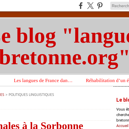
e blog "langu
bretonne.org
Les langues de France dans un imposant ouvrage sur la langue française que publient les Presses universitaires d’Oxford
IES
>
POLITIQUES LINGUISTIQUES
Le bl
Vous êt
chercheu
bretonn
nales à la Sorbonne
Accueil