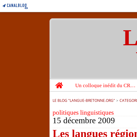
L
Home
Un colloque inédit du CRBC sur les victimes de l’année 1944
LE BLOG "LANGUE-BRETONNE.ORG"
>
CATEGOR
politiques linguistiques
15 décembre 2009
Les langues régio