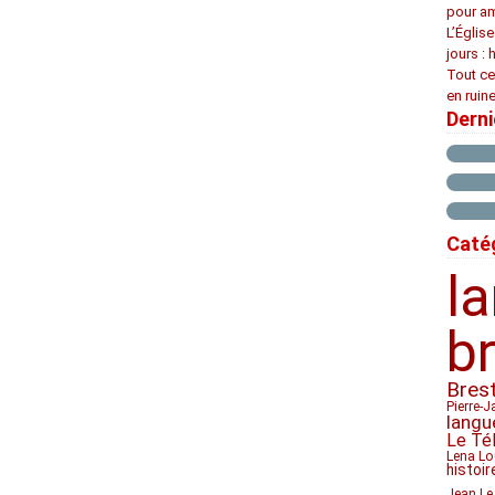
pour am
L’Églis
jours : 
Tout ce
en ruine
Dern
Caté
l
b
Bres
Pierre-J
langu
Le Té
Lena Lo
histoir
Jean Le