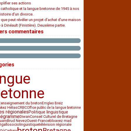
plifier ses actions
e catholique et la langue bretonne de 1945 à nos
histoire d’un divorce.
 que peut révéler un projet d’achat d’une maison
 à Dinéault (Finistère). Deuxième partie.
iers commentaires
gories
angue
retonne
t
enseignement du breton
Emgleo Breiz
CRBC
akez Hélias
Office public de la langue bretonne
es régionales
Politique linguistique
légramme
Diwan
Conseil Culturel de Bretagne
Ouest-France
bloavez mad
Brud Nevez
uarn
e
sociolinguistique
télévision régionale
gallo
breton
Bretagne
Carhaix
 Dû