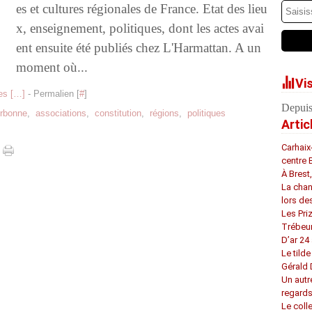
es et cultures régionales de France. Etat des lieu
x, enseignement, politiques, dont les actes avai
ent ensuite été publiés chez L'Harmattan. A un
moment où...
Vi
s [
…
]
- Permalien [
#
]
Depuis
rbonne
,
associations
,
constitution
,
régions
,
politiques
Artic
Carhaix
centre 
À Brest
La chan
lors de
Les Pri
Trébeu
D’ar 24 
Le tilde
Gérald
Un autr
regard
Le coll