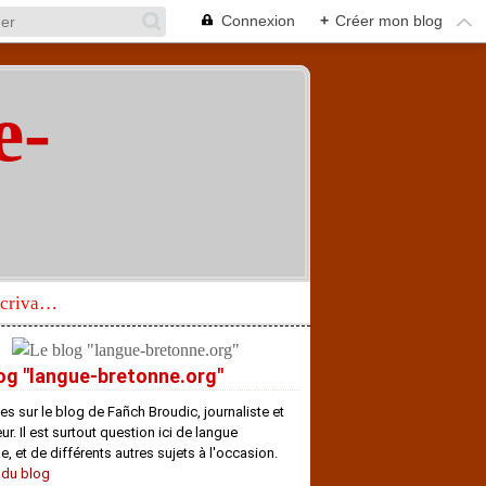
Connexion
+
Créer mon blog
e-
"
Réhabilitation d’un écrivain de langue bretonne aujourd’hui mal connu et méconnu
og "langue-bretonne.org"
es sur le blog de Fañch Broudic, journaliste et
r. Il est surtout question ici de langue
e, et de différents autres sujets à l'occasion.
 du blog