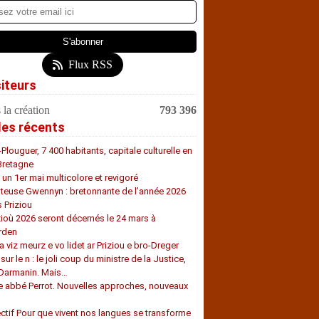
Flux RSS
siteurs
 la création
793 396
les récents
-Plouguer, 7 400 habitants, capitale culturelle en
Bretagne
, un 1er mai multicolore et revigoré
teuse Gwennyn : bretonnante de l’année 2026
s Priziou
zioù 2026 seront décernés le 24 mars à
rden
a viz meurz e vo lidet ar Priziou e bro-Dreger
 sur le n : le joli coup du ministre de la Justice,
 Darmanin. Mais…
e abbé Perrot. Nouvelles approches, nouveaux
s
ectif Pour que vivent nos langues se transforme