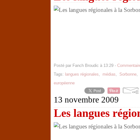
Posté par Fanch Broudic à 13:29 -
Commentaire
Tags:
langues régionales
,
médias
,
Sorbonne
européenne
13 novembre 2009
Les langues régio