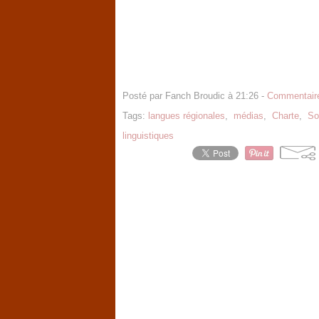
Posté par Fanch Broudic à 21:26 -
Commentaire
Tags:
langues régionales
,
médias
,
Charte
,
So
linguistiques