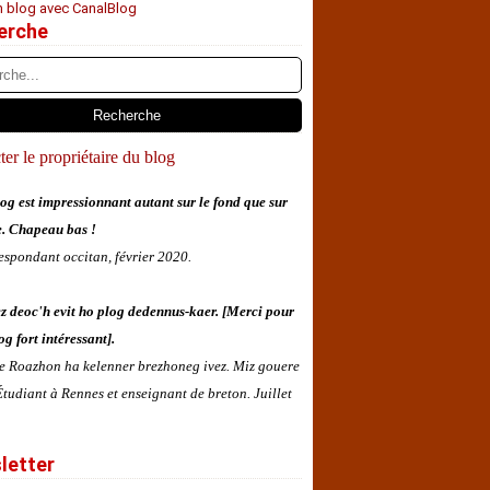
n blog avec CanalBlog
erche
er le propriétaire du blog
og est impressionnant autant sur le fond que sur
e. Chapeau bas !
espondant occitan, février 2020.
z deoc'h evit ho plog dedennus-kaer. [Merci pour
og fort intéressant].
 e Roazhon ha kelenner brezhoneg ivez. Miz gouere
tudiant à Rennes et enseignant de breton. Juillet
letter