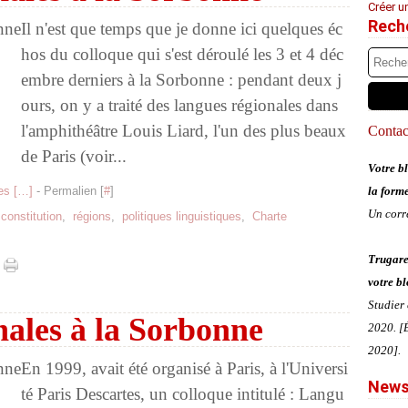
Créer u
Rech
Il n'est que temps que je donne ici quelques éc
hos du colloque qui s'est déroulé les 3 et 4 déc
embre derniers à la Sorbonne : pendant deux j
ours, on y a traité des langues régionales dans
l'amphithéâtre Louis Liard, l'un des plus beaux
Contact
de Paris (voir...
Votre bl
s [
…
]
- Permalien [
#
]
la form
Un corr
,
constitution
,
régions
,
politiques linguistiques
,
Charte
Trugare
votre bl
Studier
nales à la Sorbonne
2020. [É
2020].
En 1999, avait été organisé à Paris, à l'Universi
News
té Paris Descartes, un colloque intitulé : Langu