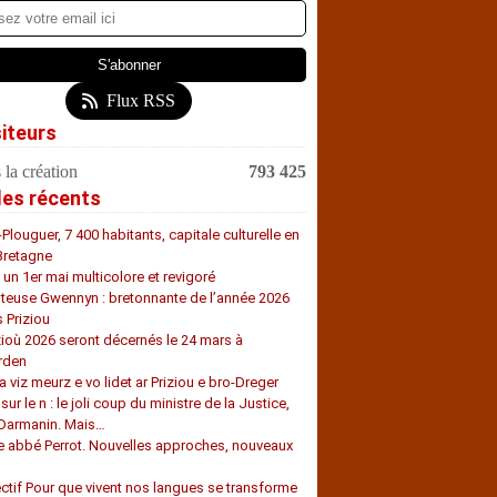
Flux RSS
siteurs
 la création
793 425
les récents
-Plouguer, 7 400 habitants, capitale culturelle en
Bretagne
, un 1er mai multicolore et revigoré
teuse Gwennyn : bretonnante de l’année 2026
s Priziou
zioù 2026 seront décernés le 24 mars à
rden
a viz meurz e vo lidet ar Priziou e bro-Dreger
 sur le n : le joli coup du ministre de la Justice,
 Darmanin. Mais…
e abbé Perrot. Nouvelles approches, nouveaux
s
ectif Pour que vivent nos langues se transforme