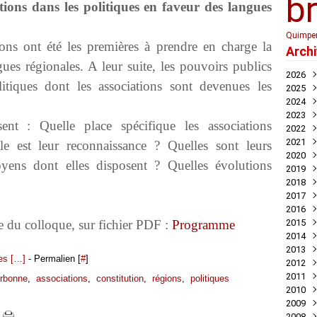
b
tions dans les politiques en faveur des langues
Quimpe
ions ont été les premières à prendre en charge la
Arch
ues régionales. A leur suite, les pouvoirs publics
2026
tiques dont les associations sont devenues les
2025
Juil
2024
Mai
Nov
2023
Avril
Oct
Déc
nt : Quelle place spécifique les associations
2022
Mar
Aoû
Nov
Déc
2021
Juil
Oct
Nov
Déc
le est leur reconnaissance ? Quelles sont leurs
2020
Mai
Sep
Oct
Nov
Déc
ens dont elles disposent ? Quelles évolutions
2019
Avril
Aoû
Sep
Oct
Nov
Déc
2018
Mar
Juil
Juil
Sep
Oct
Nov
Nov
2017
Févr
Jui
Jui
Aoû
Sep
Oct
Oct
Déc
2016
Janv
Mai
Mai
Juil
Aoû
Sep
Sep
Nov
Déc
du colloque, sur fichier PDF :
Programme
2015
Avril
Avril
Jui
Juil
Aoû
Aoû
Oct
Nov
Déc
2014
Mar
Mar
Mai
Jui
Jui
Juil
Sep
Oct
Oct
Déc
2013
Févr
Févr
Avril
Mai
Mai
Jui
Aoû
Aoû
Sep
Nov
Déc
s [
…
]
- Permalien [
#
]
2012
Janv
Janv
Mar
Avril
Avril
Mai
Jui
Juil
Aoû
Oct
Nov
Déc
2011
Févr
Mar
Mar
Mar
Mai
Jui
Juil
Sep
Oct
Oct
Déc
rbonne
,
associations
,
constitution
,
régions
,
politiques
2010
Janv
Févr
Févr
Févr
Avril
Mai
Jui
Aoû
Sep
Sep
Nov
Déc
2009
Janv
Janv
Janv
Mar
Mar
Mai
Juil
Aoû
Aoû
Oct
Nov
Déc
2008
Févr
Févr
Févr
Mai
Juil
Juil
Sep
Oct
Nov
Déc