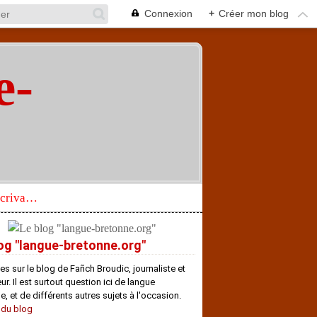
Connexion
+
Créer mon blog
e-
"
Réhabilitation d’un écrivain de langue bretonne aujourd’hui mal connu et méconnu
og "langue-bretonne.org"
es sur le blog de Fañch Broudic, journaliste et
r. Il est surtout question ici de langue
e, et de différents autres sujets à l'occasion.
 du blog