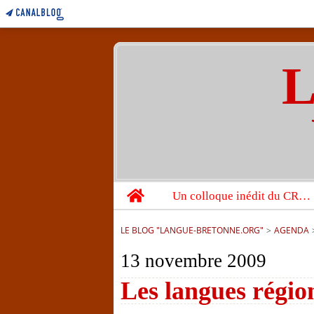
L
Home
Un colloque inédit du CRBC sur les victimes de l’année 1944
LE BLOG "LANGUE-BRETONNE.ORG"
>
AGENDA
13 novembre 2009
Les langues régio