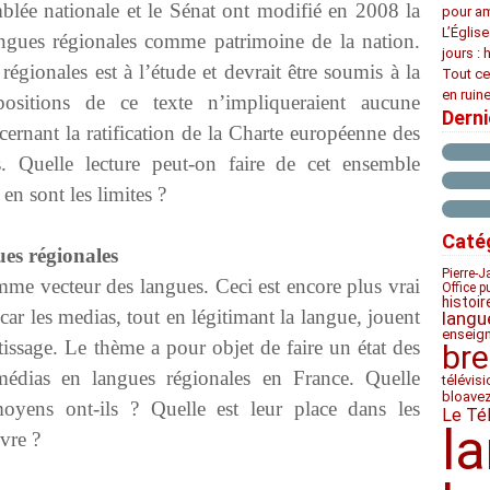
blée nationale et le Sénat ont modifié en 2008 la
pour am
L’Églis
angues régionales comme patrimoine de la nation.
jours : 
régionales est à l’étude et devrait être soumis à la
Tout ce
en ruine
spositions de ce texte n’impliqueraient aucune
Dern
cernant la ratification de la Charte européenne des
s. Quelle lecture peut-on faire de cet ensemble
 en sont les limites ?
Caté
ues régionales
Pierre-J
me vecteur des langues. Ceci est encore plus vrai
Office p
histoir
car les medias, tout en légitimant la langue, jouent
langu
enseig
tissage. Le thème a pour objet de faire un état des
bre
médias en langues régionales en France. Quelle
télévis
bloave
oyens ont-ils ? Quelle est leur place dans les
Le Té
l
vre ?