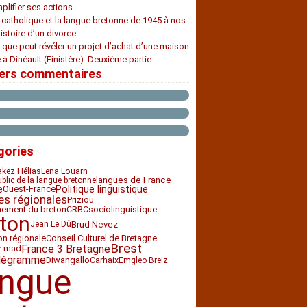
plifier ses actions
e catholique et la langue bretonne de 1945 à nos
histoire d’un divorce.
 que peut révéler un projet d’achat d’une maison
 à Dinéault (Finistère). Deuxième partie.
iers commentaires
gories
akez Hélias
Lena Louarn
langues de France
ublic de la langue bretonne
e
Ouest-France
Politique linguistique
es régionales
Priziou
nement du breton
CRBC
sociolinguistique
ton
Brud Nevez
Jean Le Dû
ion régionale
Conseil Culturel de Bretagne
Brest
France 3 Bretagne
z mad
légramme
Diwan
Carhaix
gallo
Emgleo Breiz
angue