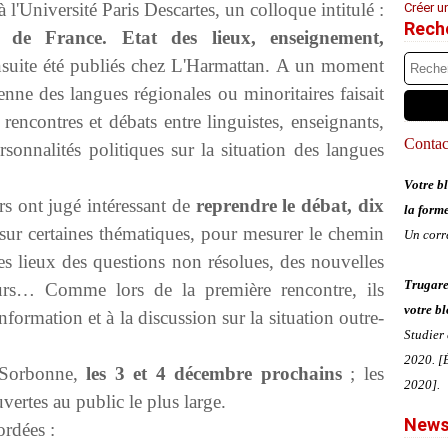
 l'Université Paris Descartes, un colloque intitulé :
Créer u
Rech
s de France. Etat des lieux, enseignement,
nsuite été publiés chez L'Harmattan. A un moment
enne des langues régionales ou minoritaires faisait
 rencontres et débats entre linguistes, enseignants,
Contact
ersonnalités politiques sur la situation des langues
Votre bl
rs ont jugé intéressant de
reprendre le débat, dix
la form
sur certaines thématiques, pour mesurer le chemin
Un corr
es lieux des questions non résolues, des nouvelles
Trugare
urs… Comme lors de la première rencontre, ils
votre bl
information et à la discussion sur la situation outre-
Studier
2020. [É
n Sorbonne,
les 3 et 4 décembre prochains
; les
2020].
uvertes au public le plus large.
News
ordées :