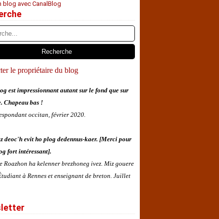
n blog avec CanalBlog
erche
er le propriétaire du blog
og est impressionnant autant sur le fond que sur
e. Chapeau bas !
espondant occitan, février 2020.
z deoc'h evit ho plog dedennus-kaer. [Merci pour
og fort intéressant].
 e Roazhon ha kelenner brezhoneg ivez. Miz gouere
tudiant à Rennes et enseignant de breton. Juillet
letter