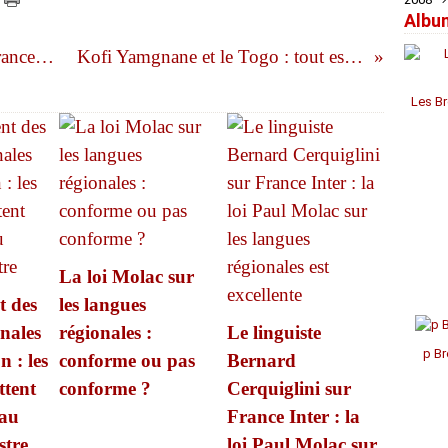
Albu
Janv
Janv
Janv
Avril
Jui
Jui
Aoû
Sep
Oct
Nov
Déc
Mar
Mai
Mai
Juil
Aoû
Sep
Oct
Nov
Mona Ozouf à Plouha… et sur France Culture
Kofi Yamgnane et le Togo : tout est à faire
Févr
Avril
Avril
Jui
Juil
Aoû
Aoû
Oct
Janv
Mar
Mar
Mai
Jui
Juil
Juil
Sep
Févr
Févr
Avril
Mai
Mai
Jui
Aoû
Les Br
Janv
Janv
Mar
Avril
Avril
Mai
Févr
Mar
Mar
Avril
Janv
Févr
Févr
Mar
Janv
Janv
Févr
Janv
La loi Molac sur
t des
les langues
nales
régionales :
Le linguiste
p Br
 : les
conforme ou pas
Bernard
ttent
conforme ?
Cerquiglini sur
 au
France Inter : la
stre
loi Paul Molac sur