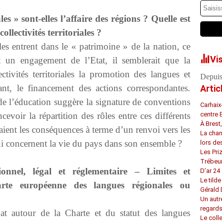
es » sont-elles l’affaire des régions ? Quelle est
collectivités territoriales ?
s entrent dans le « patrimoine » de la nation, ce
Vi
t un engagement de l’Etat, il semblerait que la
ectivités territoriales la promotion des langues et
Depuis
éant, le financement des actions correspondantes.
Artic
de l’éducation suggère la signature de conventions
Carhaix
oir la répartition des rôles entre ces différents
centre 
À Brest
raient les conséquences à terme d’un renvoi vers les
La chan
 qui concernent la vie du pays dans son ensemble ?
lors de
Les Pri
Trébeu
onnel, légal et réglementaire – Limites et
D’ar 24 
Le tilde
harte européenne des langues régionales ou
Gérald
Un autr
regard
at autour de la Charte et du statut des langues
Le coll