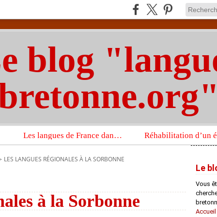
e blog "langu
bretonne.org
Les langues de France dans un imposant ouvrage sur la langue française que publient les Presses universitaires d’Oxford
>
LES LANGUES RÉGIONALES À LA SORBONNE
Le bl
Vous êt
chercheu
nales à la Sorbonne
bretonn
Accueil