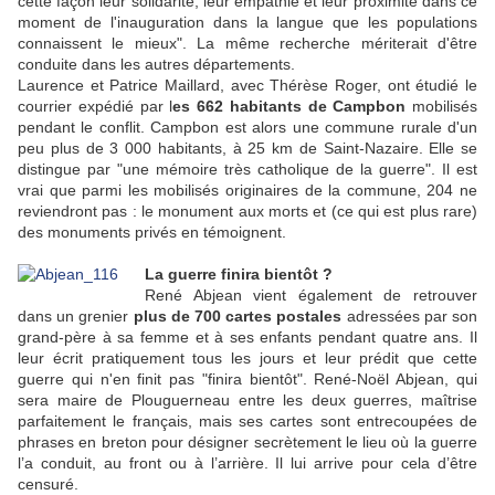
cette façon leur solidarité, leur empathie et leur proximité dans ce
moment de l'inauguration dans la langue que les populations
connaissent le mieux". La même recherche mériterait d'être
conduite dans les autres départements.
Laurence et Patrice Maillard, avec Thérèse Roger, ont étudié le
courrier expédié par l
es 662 habitants de Campbon
mobilisés
pendant le conflit. Campbon est alors une commune rurale d'un
peu plus de 3 000 habitants, à 25 km de Saint-Nazaire. Elle se
distingue par "une mémoire très catholique de la guerre". Il est
vrai que parmi les mobilisés originaires de la commune, 204 ne
reviendront pas : le monument aux morts et (ce qui est plus rare)
des monuments privés en témoignent.
La guerre finira bientôt ?
René Abjean vient également de retrouver
dans un grenier
plus de 700 cartes postales
adressées par son
grand-père à sa femme et à ses enfants pendant quatre ans. Il
leur écrit pratiquement tous les jours et leur prédit que cette
guerre qui n'en finit pas "finira bientôt". René-Noël Abjean, qui
sera maire de Plouguerneau entre les deux guerres, maîtrise
parfaitement le français, mais ses cartes sont entrecoupées de
phrases en breton pour désigner secrètement le lieu où la guerre
l’a conduit, au front ou à l’arrière. Il lui arrive pour cela d’être
censuré.