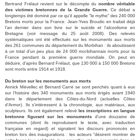
Bertrand Frélaut revient sur le décompte du
nombre véritable
des victimes bretonnes de la Grande Guerre.
Ce débat a
longtemps été dominé par ce qu'il appelle "le mythe" des 240 000
Bretons morts pour la France. Jean-Yves Broudic en traitait déjà
l'an dernier dans son livre sur le suicide et l'alcoolisme en
Bretagne (voir message du 25 août 2008). Des relevés
systématiques ont été effectués sur les monuments aux morts
des 261 communes du département du Morbihan : ils aboutissent
à un total d'un peu plus de 24 000 morbihannais morts pour la
France pendant la première guerre mondiale. On peut en
déduire, d'après Bernard Frélaut, que 130 000 à 150 000 Bretons
sont morts entre 1914 et 1918.
Du breton sur les monuments aux morts
Annick Mévellec et Bernard Carré se sont penchés quant à eux
sur l'histoire des 340 monuments aux morts érigés avant 1940
dans le département des Côtes-du-Nord (actuelles Côtes
d'Armor). Ils s'intéressent à la chronologie, aux matériaux, aux
sculpteurs. Ils ont également relevé
les inscriptions en langue
bretonne figurant sur les monuments
d'une douzaine de
communes (dont ils reproduisent le texte, avec traduction
française en regard) et signalent les discours prononcés en
breton lors des inaugurations : les acteurs "désirent montrer de