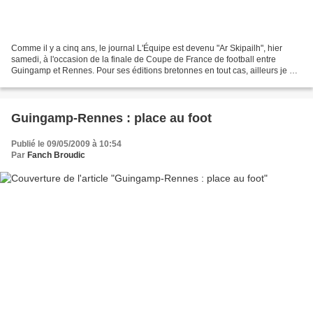
Comme il y a cinq ans, le journal L'Équipe est devenu "Ar Skipailh", hier
samedi, à l'occasion de la finale de Coupe de France de football entre
Guingamp et Rennes. Pour ses éditions bretonnes en tout cas, ailleurs je ne
crois pas. La une du quotidien...
Guingamp-Rennes : place au foot
Publié le 09/05/2009 à 10:54
Par
Fanch Broudic