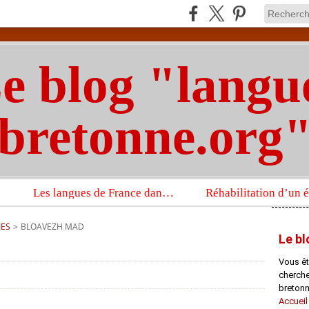
e blog "langu
bretonne.org
Les langues de France dans un imposant ouvrage sur la langue française que publient les Presses universitaires d’Oxford
IES
>
BLOAVEZH MAD
Le bl
Vous êt
chercheu
bretonn
Accueil