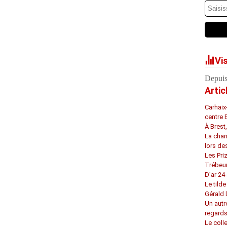
Vi
Depuis
Artic
Carhaix
centre 
À Brest
La chan
lors de
Les Pri
Trébeu
D’ar 24 
Le tilde
Gérald
Un autr
regard
Le coll