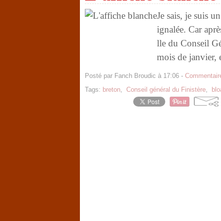
Je sais, je suis u
ignalée. Car aprè
lle du Conseil Gé
mois de janvier, e
Posté par Fanch Broudic à 17:06 -
Commentaire
Tags:
breton
,
Conseil général du Finistère
,
bl