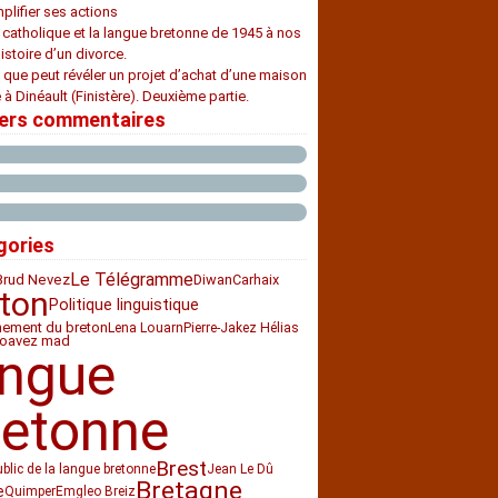
plifier ses actions
e catholique et la langue bretonne de 1945 à nos
histoire d’un divorce.
 que peut révéler un projet d’achat d’une maison
 à Dinéault (Finistère). Deuxième partie.
iers commentaires
gories
Le Télégramme
Diwan
Carhaix
Brud Nevez
ton
Politique linguistique
nement du breton
Lena Louarn
Pierre-Jakez Hélias
loavez mad
angue
retonne
Brest
ublic de la langue bretonne
Jean Le Dû
Bretagne
e
Quimper
Emgleo Breiz