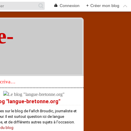
Connexion
+
Créer mon blog
e-
"
Réhabilitation d’un écrivain de langue bretonne aujourd’hui mal connu et méconnu
og "langue-bretonne.org"
es sur le blog de Fañch Broudic, journaliste et
r. Il est surtout question ici de langue
e, et de différents autres sujets à l'occasion.
 du blog