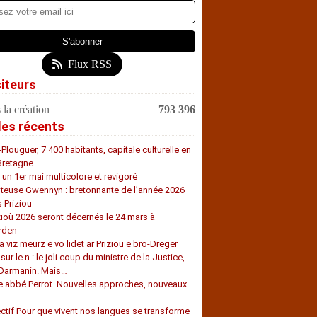
Flux RSS
siteurs
 la création
793 396
les récents
-Plouguer, 7 400 habitants, capitale culturelle en
Bretagne
, un 1er mai multicolore et revigoré
teuse Gwennyn : bretonnante de l’année 2026
s Priziou
zioù 2026 seront décernés le 24 mars à
rden
a viz meurz e vo lidet ar Priziou e bro-Dreger
 sur le n : le joli coup du ministre de la Justice,
 Darmanin. Mais…
e abbé Perrot. Nouvelles approches, nouveaux
s
ectif Pour que vivent nos langues se transforme