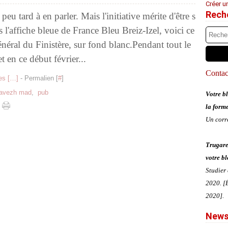
Créer u
Rech
n peu tard à en parler. Mais l'initiative mérite d'être s
s l'affiche bleue de France Bleu Breiz-Izel, voici ce
néral du Finistère, sur fond blanc.Pendant tout le
t en ce début février...
Contact
s [
…
]
- Permalien [
#
]
oavezh mad
,
pub
Votre bl
la form
Un corr
Trugare
votre bl
Studier
2020. [É
2020].
News