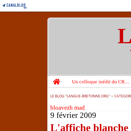
L
Home
Un colloque inédit du CRBC sur les victimes de l’année 1944
LE BLOG "LANGUE-BRETONNE.ORG"
>
CATEGOR
bloavezh mad
9 février 2009
L'affiche blanche