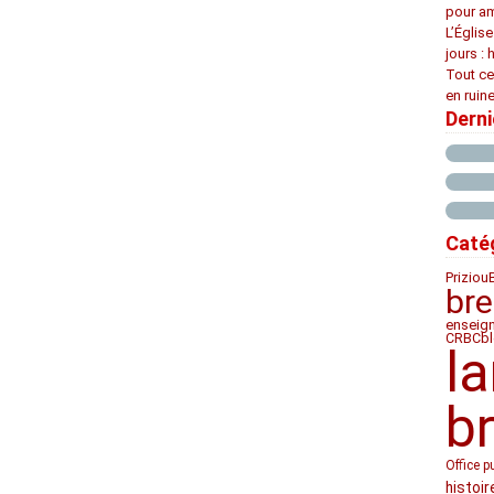
pour am
L’Églis
jours : 
Tout ce
en ruine
Dern
Caté
Priziou
bre
enseig
CRBC
b
l
b
Office p
histoir