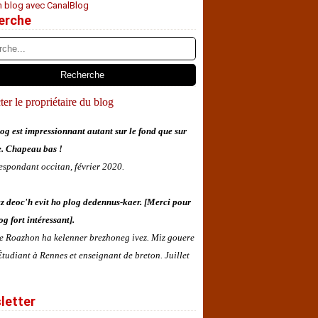
n blog avec CanalBlog
erche
er le propriétaire du blog
og est impressionnant autant sur le fond que sur
e. Chapeau bas !
espondant occitan, février 2020.
z deoc'h evit ho plog dedennus-kaer. [Merci pour
og fort intéressant].
 e Roazhon ha kelenner brezhoneg ivez. Miz gouere
tudiant à Rennes et enseignant de breton. Juillet
letter