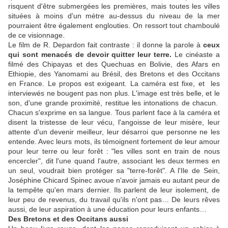
risquent d'être submergées les premières, mais toutes les villes
situées à moins d'un mètre au-dessus du niveau de la mer
pourraient être également englouties. On ressort tout chamboulé
de ce visionnage.
Le film de R. Depardon fait contraste : il donne la parole à
ceux
qui sont menacés de devoir quitter leur terre.
Le cinéaste a
filmé des Chipayas et des Quechuas en Bolivie, des Afars en
Ethiopie, des Yanomami au Brésil, des Bretons et des Occitans
en France. Le propos est exigeant. La caméra est fixe, et les
interviewés ne bougent pas non plus. L'image est très belle, et le
son, d'une grande proximité, restitue les intonations de chacun.
Chacun s'exprime en sa langue. Tous parlent face à la caméra et
disent la tristesse de leur vécu, l'angoisse de leur misère, leur
attente d'un devenir meilleur, leur désarroi que personne ne les
entende. Avec leurs mots, ils témoignent fortement de leur amour
pour leur terre ou leur forêt : "les villes sont en train de nous
encercler", dit l'une quand l'autre, associant les deux termes en
un seul, voudrait bien protéger sa "terre-forêt". A l'Ile de Sein,
Joséphine Chicard Spinec avoue n'avoir jamais eu autant peur de
la tempête qu'en mars dernier. Ils parlent de leur isolement, de
leur peu de revenus, du travail qu'ils n'ont pas… De leurs rêves
aussi, de leur aspiration à une éducation pour leurs enfants…
Des Bretons et des Occitans aussi