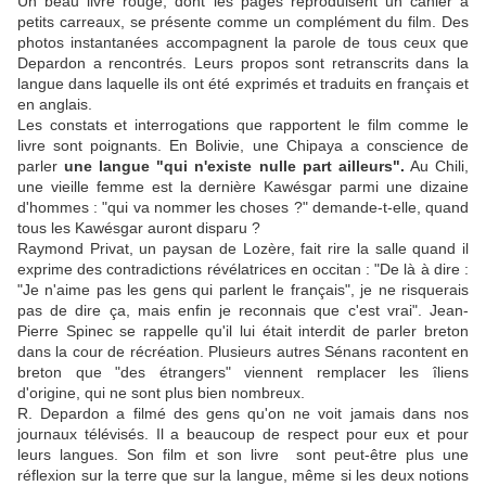
Un beau livre rouge, dont les pages reproduisent un cahier à
petits carreaux, se présente comme un complément du film. Des
photos instantanées accompagnent la parole de tous ceux que
Depardon a rencontrés. Leurs propos sont retranscrits dans la
langue dans laquelle ils ont été exprimés et traduits en français et
en anglais.
Les constats et interrogations que rapportent le film comme le
livre sont poignants. En Bolivie, une Chipaya a conscience de
parler
une langue "qui n'existe nulle part ailleurs".
Au Chili,
une vieille femme est la dernière Kawésgar parmi une dizaine
d'hommes : "qui va nommer les choses ?" demande-t-elle, quand
tous les Kawésgar auront disparu ?
Raymond Privat, un paysan de Lozère, fait rire la salle quand il
exprime des contradictions révélatrices en occitan : "De là à dire :
"Je n'aime pas les gens qui parlent le français", je ne risquerais
pas de dire ça, mais enfin je reconnais que c'est vrai". Jean-
Pierre Spinec se rappelle qu'il lui était interdit de parler breton
dans la cour de récréation. Plusieurs autres Sénans racontent en
breton que "des étrangers" viennent remplacer les îliens
d'origine, qui ne sont plus bien nombreux.
R. Depardon a filmé des gens qu'on ne voit jamais dans nos
journaux télévisés. Il a beaucoup de respect pour eux et pour
leurs langues. Son film et son livre sont peut-être plus une
réflexion sur la terre que sur la langue, même si les deux notions