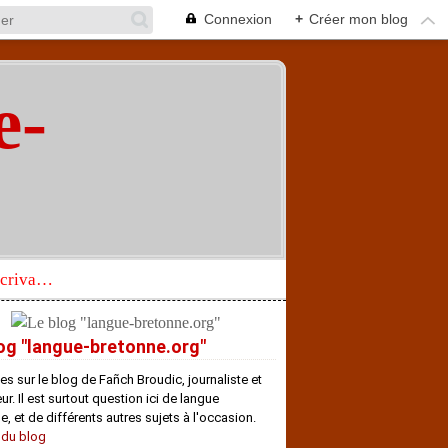
Connexion
+
Créer mon blog
e-
"
Réhabilitation d’un écrivain de langue bretonne aujourd’hui mal connu et méconnu
og "langue-bretonne.org"
es sur le blog de Fañch Broudic, journaliste et
r. Il est surtout question ici de langue
e, et de différents autres sujets à l'occasion.
 du blog