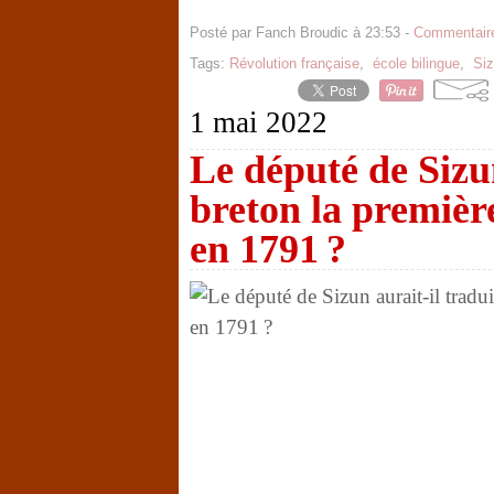
Posté par Fanch Broudic à 23:53 -
Commentaire
Tags:
Révolution française
,
école bilingue
,
Si
1 mai 2022
Le député de Sizun
breton la premièr
en 1791 ?