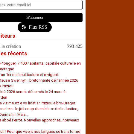
Flux RSS
siteurs
 la création
793 425
les récents
-Plouguer, 7 400 habitants, capitale culturelle en
Bretagne
, un 1er mai multicolore et revigoré
teuse Gwennyn : bretonnante de l’année 2026
s Priziou
zioù 2026 seront décernés le 24 mars à
rden
a viz meurz e vo lidet ar Priziou e bro-Dreger
 sur le n : le joli coup du ministre de la Justice,
 Darmanin. Mais…
e abbé Perrot. Nouvelles approches, nouveaux
s
ectif Pour que vivent nos langues se transforme