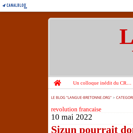
L
Home
Un colloque inédit du CRBC sur les victimes de l’année 1944
LE BLOG "LANGUE-BRETONNE.ORG"
>
CATEGOR
revolution francaise
10 mai 2022
Sizun pourrait do