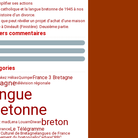
plifier ses actions
e catholique et la langue bretonne de 1945 à nos
histoire d’un divorce.
 que peut révéler un projet d’achat d’une maison
 à Dinéault (Finistère). Deuxième partie.
iers commentaires
gories
France 3 Bretagne
akez Hélias
Quimper
tagne
télévision régionale
angue
retonne
breton
z mad
Diwan
Lena Louarn
Le Télégramme
France
 Culturel de Bretagne
langues de France
nement du breton
Carhaix
CRBC
gallo