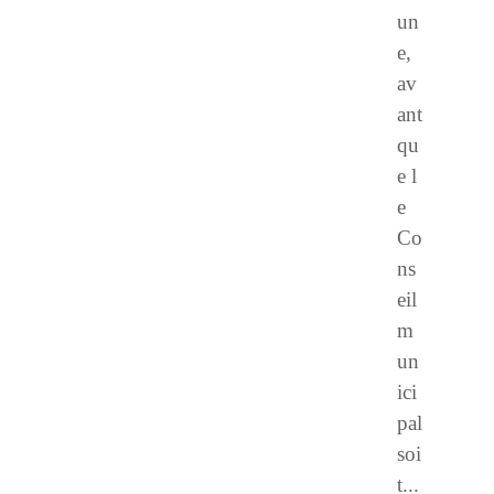
un
e,
av
ant
qu
e l
e
Co
ns
eil
m
un
ici
pal
soi
t...