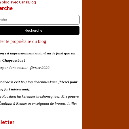
n blog avec CanalBlog
erche
er le propriétaire du blog
og est impressionnant autant sur le fond que sur
e. Chapeau bas !
espondant occitan, février 2020.
z deoc'h evit ho plog dedennus-kaer. [Merci pour
og fort intéressant].
 e Roazhon ha kelenner brezhoneg ivez. Miz gouere
tudiant à Rennes et enseignant de breton. Juillet
letter