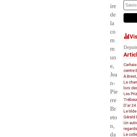
ire
de
la
co
Vi
m
Depuis
m
Artic
un
Carhaix
e,
centre 
Jea
À Brest
n-
La chan
lors de
Pie
Les Pri
rre
Trébeu
D’ar 24 
Br
Le tilde
eto
Gérald
Un autr
n,
regard
da
Le coll