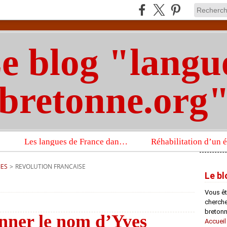
e blog "langu
bretonne.org
Les langues de France dans un imposant ouvrage sur la langue française que publient les Presses universitaires d’Oxford
IES
>
REVOLUTION FRANCAISE
Le bl
Vous êt
chercheu
bretonn
nner le nom d’Yves
Accueil