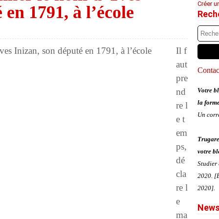
Créer u
 en 1791, à l’école
Rech
Il f
aut
Contact
pre
nd
Votre bl
la form
re l
Un corr
e t
em
Trugare
ps,
votre bl
dé
Studier
cla
2020. [É
re l
2020].
e
News
ma