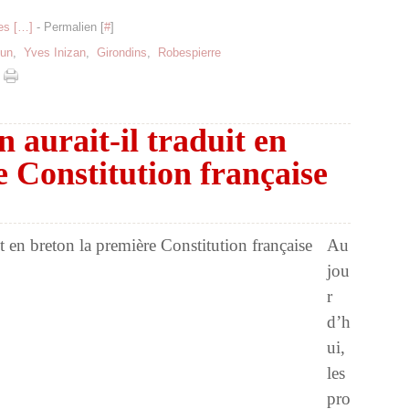
s [
…
]
- Permalien [
#
]
zun
,
Yves Inizan
,
Girondins
,
Robespierre
 aurait-il traduit en
e Constitution française
Au
jou
r
d’h
ui,
les
pro