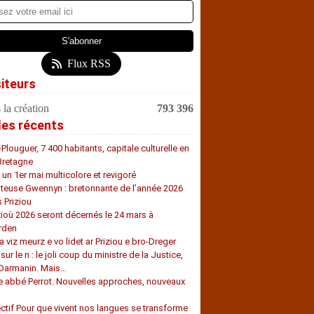
Flux RSS
siteurs
 la création
793 396
les récents
-Plouguer, 7 400 habitants, capitale culturelle en
Bretagne
, un 1er mai multicolore et revigoré
teuse Gwennyn : bretonnante de l’année 2026
s Priziou
zioù 2026 seront décernés le 24 mars à
rden
a viz meurz e vo lidet ar Priziou e bro-Dreger
 sur le n : le joli coup du ministre de la Justice,
 Darmanin. Mais…
e abbé Perrot. Nouvelles approches, nouveaux
s
ectif Pour que vivent nos langues se transforme