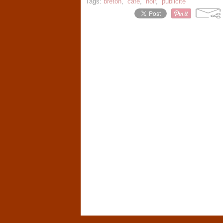
Tags:
breton
,
café
,
noir
,
publicité