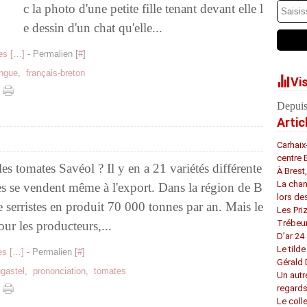
c la photo d'une petite fille tenant devant elle l
e dessin d'un chat qu'elle...
s [
…
]
- Permalien [
#
]
ingue
,
français-breton
Vi
Depuis
Artic
Carhaix
centre 
es tomates Savéol ? Il y en a 21 variétés différente
À Brest
La chan
elles se vendent même à l'export. Dans la région de B
lors de
e serristes en produit 70 000 tonnes par an. Mais le
Les Pri
Trébeu
ur les producteurs,...
D’ar 24 
Le tilde
s [
…
]
- Permalien [
#
]
Gérald
ugastel
,
prononciation
,
tomates
Un autr
regard
Le coll