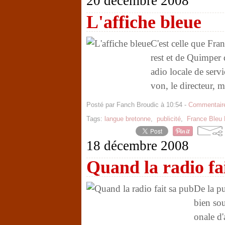
20 décembre 2008
L'affiche bleue
C'est celle que Fran
rest et de Quimper
adio locale de ser
von, le directeur, m
Posté par Fanch Broudic à 10:54 -
Commentaire
Tags:
langue bretonne
,
publicité
,
France Bleu 
18 décembre 2008
Quand la radio fa
De la pu
bien so
onale d'