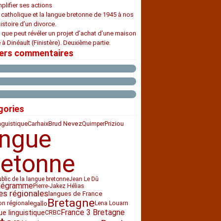
plifier ses actions
e catholique et la langue bretonne de 1945 à nos
histoire d’un divorce.
 que peut révéler un projet d’achat d’une maison
 à Dinéault (Finistère). Deuxième partie.
iers commentaires
gories
nguistique
Carhaix
Priziou
Brud Nevez
Quimper
angue
retonne
ublic de la langue bretonne
Jean Le Dû
légramme
Pierre-Jakez Hélias
es régionales
langues de France
Bretagne
ion régionale
gallo
Lena Louarn
France 3 Bretagne
ue linguistique
CRBC