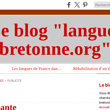
e blog "langu
bretonne.org
Les langues de France dans un imposant ouvrage sur la langue française que publient les Presses universitaires d’Oxford
IES
>
PUBLICITE
Le bl
Vous êt
chercheu
bretonn
lante
Accueil