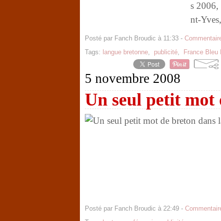
s 2006, 
nt-Yves,
Posté par Fanch Broudic à 11:33 -
Commentaire
Tags:
langue bretonne
,
publicité
,
France Bleu 
5 novembre 2008
Un seul petit mot
Posté par Fanch Broudic à 22:49 -
Commentaire