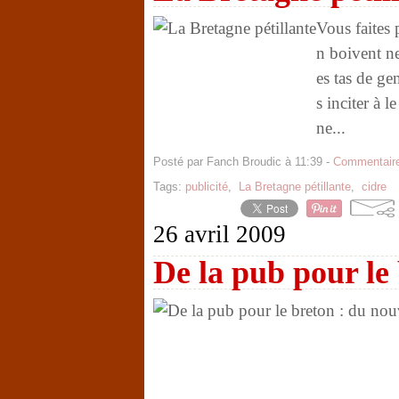
Vous faites 
n boivent ne
es tas de ge
s inciter à 
ne...
Posté par Fanch Broudic à 11:39 -
Commentaire
Tags:
publicité
,
La Bretagne pétillante
,
cidre
26 avril 2009
De la pub pour le