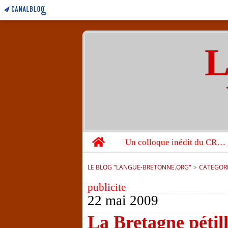
L
Home
Un colloque inédit du CRBC sur les victimes de l’année 1944
LE BLOG "LANGUE-BRETONNE.ORG"
>
CATEGOR
publicite
22 mai 2009
La Bretagne pétil