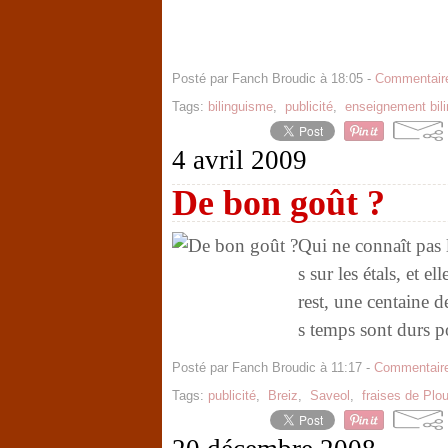
Posté par Fanch Broudic à 18:05 -
Commentaire
Tags:
bilinguisme
,
publicité
,
enseignement bil
4 avril 2009
De bon goût ?
Qui ne connaît pas l
s sur les étals, et 
rest, une centaine d
s temps sont durs po
Posté par Fanch Broudic à 11:17 -
Commentaire
Tags:
publicité
,
Breiz
,
Saveol
,
fraises de Plo