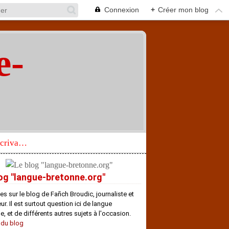
Connexion
+
Créer mon blog
e-
"
Réhabilitation d’un écrivain de langue bretonne aujourd’hui mal connu et méconnu
og "langue-bretonne.org"
es sur le blog de Fañch Broudic, journaliste et
r. Il est surtout question ici de langue
e, et de différents autres sujets à l'occasion.
 du blog