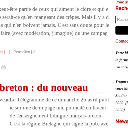
Créer u
Rech
peut-être partie de ceux qui aiment le cidre et qui e
 serait-ce qu'en mangeant des crêpes. Mais il y a d
ns qui n'en boivent jamais. C'est sans doute pour le
le faire (avec modération, j'imagine) qu'une campag
Contact
s [
…
]
- Permalien [
#
]
Votre bl
la form
Un corr
Trugare
 breton : du nouveau
votre bl
Studier
Le Télégramme de ce dimanche 26 avril publ
2020. [É
ie sur une demi page une publicité en faveur
2020].
de l'enseignement bilingue français-breton.
News
C'est la région Bretagne qui signe la pub, ave