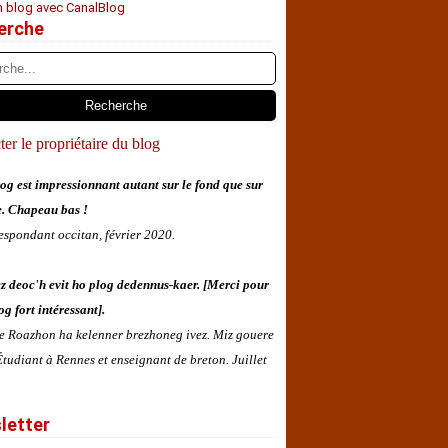
n blog avec CanalBlog
erche
er le propriétaire du blog
og est impressionnant autant sur le fond que sur
e. Chapeau bas !
espondant occitan, février 2020.
z deoc'h evit ho plog dedennus-kaer. [Merci pour
og fort intéressant].
 e Roazhon ha kelenner brezhoneg ivez. Miz gouere
tudiant à Rennes et enseignant de breton. Juillet
letter