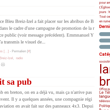
pour am
L’Églis
jours : 
Tout ce
ce Bleu Breiz-Izel a fait placer sur les abribus de B
en ruine
Dern
 dans le cadre d'une campagne de promotion de la r
vice public (voir message précédent). Emmnanuel Y
'a transmis le visuel de...
s [
…
]
- Permalien [
#
]
Caté
Breiz-Izel
,
radio
socioli
l
b
it sa pub
Office p
b en breton, on en a déjà vu, mais ça n'arrive pas
Le Té
langu
uvent. Il y a quelques années, une compagnie régi
télévis
aviation en avait fait sur des panneaux 4x3. Depui
Politiq