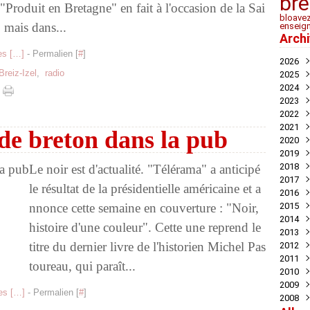
bre
"Produit en Bretagne" en fait à l'occasion de la Sai
bloave
 mais dans...
enseig
Arch
s [
…
]
- Permalien [
#
]
2026
Breiz-Izel
,
radio
2025
Juil
2024
Mai
Nov
2023
Avril
Oct
Déc
2022
Mar
Aoû
Nov
Déc
2021
Juil
Oct
Nov
Déc
 de breton dans la pub
2020
Mai
Sep
Oct
Nov
Déc
2019
Avril
Aoû
Sep
Oct
Nov
Déc
2018
Mar
Juil
Juil
Sep
Oct
Nov
Nov
Le noir est d'actualité. "Télérama" a anticipé
2017
Févr
Jui
Jui
Aoû
Sep
Oct
Oct
Déc
le résultat de la présidentielle américaine et a
2016
Janv
Mai
Mai
Juil
Aoû
Sep
Sep
Nov
Déc
nnonce cette semaine en couverture : "Noir,
2015
Avril
Avril
Jui
Juil
Aoû
Aoû
Oct
Nov
Déc
2014
Mar
Mar
Mai
Jui
Jui
Juil
Sep
Oct
Oct
Déc
histoire d'une couleur". Cette une reprend le
2013
Févr
Févr
Avril
Mai
Mai
Jui
Aoû
Aoû
Sep
Nov
Déc
titre du dernier livre de l'historien Michel Pas
2012
Janv
Janv
Mar
Avril
Avril
Mai
Jui
Juil
Aoû
Oct
Nov
Déc
2011
Févr
Mar
Mar
Mar
Mai
Jui
Juil
Sep
Oct
Oct
Déc
toureau, qui paraît...
2010
Janv
Févr
Févr
Févr
Avril
Mai
Jui
Aoû
Sep
Sep
Nov
Déc
2009
Janv
Janv
Janv
Mar
Mar
Mai
Juil
Aoû
Aoû
Oct
Nov
Déc
s [
…
]
- Permalien [
#
]
2008
Févr
Févr
Févr
Mai
Juil
Juil
Sep
Oct
Nov
Déc