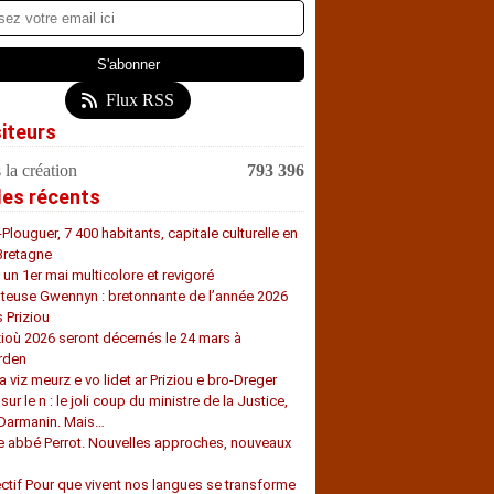
Flux RSS
siteurs
 la création
793 396
les récents
-Plouguer, 7 400 habitants, capitale culturelle en
Bretagne
, un 1er mai multicolore et revigoré
teuse Gwennyn : bretonnante de l’année 2026
s Priziou
zioù 2026 seront décernés le 24 mars à
rden
a viz meurz e vo lidet ar Priziou e bro-Dreger
 sur le n : le joli coup du ministre de la Justice,
 Darmanin. Mais…
e abbé Perrot. Nouvelles approches, nouveaux
s
ectif Pour que vivent nos langues se transforme