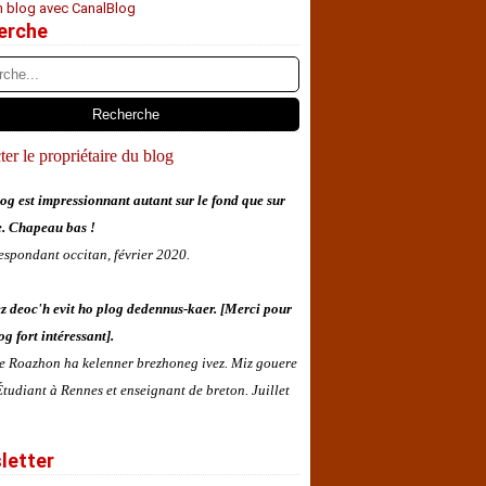
n blog avec CanalBlog
erche
er le propriétaire du blog
og est impressionnant autant sur le fond que sur
e. Chapeau bas !
espondant occitan, février 2020.
z deoc'h evit ho plog dedennus-kaer. [Merci pour
og fort intéressant].
 e Roazhon ha kelenner brezhoneg ivez. Miz gouere
tudiant à Rennes et enseignant de breton. Juillet
letter