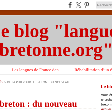
e blog "langu
bretonne.org
Les langues de France dans un imposant ouvrage sur la langue française que publient les Presses universitaires d’Oxford
ÉS
>
DE LA PUB POUR LE BRETON : DU NOUVEAU
Le bl
Vous êt
chercheu
 breton : du nouveau
bretonn
Accueil