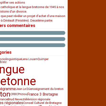
plifier ses actions
e catholique et la langue bretonne de 1945 à nos
histoire d’un divorce.
 que peut révéler un projet d’achat d’une maison
 à Dinéault (Finistère). Deuxième partie.
iers commentaires
gories
ociolinguistique
Lena Louarn
Quimper
Breiz
angue
retonne
légramme
enseignement du breton
Jean Le Dû
ton
France 3 Bretagne
CRBC
Priziou
France
télévision régionale
Brud Nevez
es régionales
Conseil Culturel de Bretagne