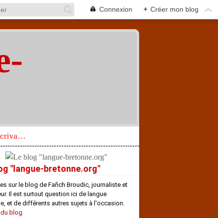
Connexion
+
Créer mon blog
e-
"
Réhabilitation d’un écrivain de langue bretonne aujourd’hui mal connu et méconnu
og "langue-bretonne.org"
es sur le blog de Fañch Broudic, journaliste et
r. Il est surtout question ici de langue
e, et de différents autres sujets à l'occasion.
 du blog