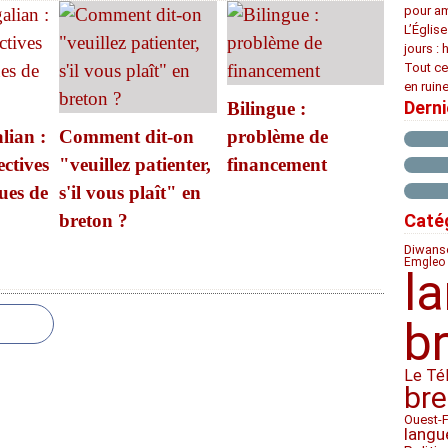
pour am
L’Églis
jours : 
Tout ce
en ruine
Dern
Bilingue :
lian :
Comment dit-on
problème de
ectives
"veuillez patienter,
financement
ues de
s'il vous plaît" en
breton ?
Caté
Diwan
s
Emgleo 
l
b
Le Té
bre
Ouest-
langu