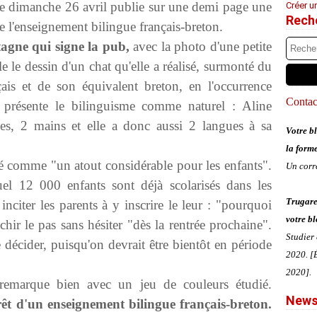
 dimanche 26 avril publie sur une demi page une
Créer u
Rech
e l'enseignement bilingue français-breton.
tagne qui signe la pub,
avec la photo d'une petite
lle le dessin d'un chat qu'elle a réalisé, surmonté du
ais et de son équivalent breton, en l'occurrence
Contact
 présente le bilinguisme comme naturel : Aline
les, 2 mains et elle a donc aussi 2 langues à sa
Votre bl
la form
é comme "un atout considérable pour les enfants".
Un corr
el 12 000 enfants sont déjà scolarisés dans les
Trugare
 inciter les parents à y inscrire le leur : "pourquoi
votre bl
nchir le pas sans hésiter "dès la rentrée prochaine".
Studier
 décider, puisqu'on devrait être bientôt en période
2020. [É
2020].
remarque bien avec un jeu de couleurs étudié.
News
érêt d'un enseignement bilingue français-breton.