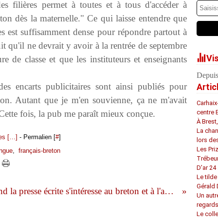
s filières permet à toutes et à tous d'accéder à
eton dès la maternelle." Ce qui laisse entendre que
gues est suffisamment dense pour répondre partout à
 qu'il ne devrait y avoir à la rentrée de septembre
Vi
 de classe et que les instituteurs et enseignants
Depuis
es encarts publicitaires sont ainsi publiés pour
Artic
on. Autant que je m'en souvienne, ça ne m'avait
Carhaix
Cette fois, la pub me paraît mieux conçue.
centre 
À Brest
La chan
s [
…
]
- Permalien [
#
]
lors de
Les Pri
ingue
,
français-breton
Trébeu
D’ar 24 
Le tilde
Gérald
Quand la presse écrite s'intéresse au breton et à l'audio-visuel
Un autr
regard
Le coll