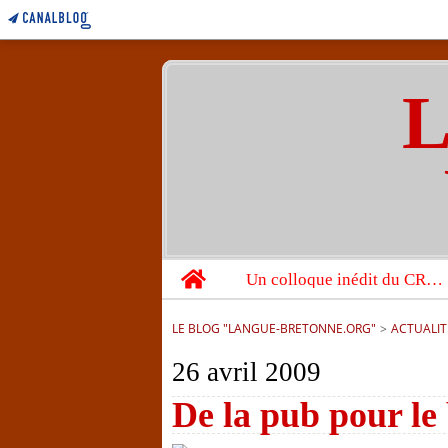
L
Home
Un colloque inédit du CRBC sur les victimes de l’année 1944
LE BLOG "LANGUE-BRETONNE.ORG"
>
ACTUALIT
26 avril 2009
De la pub pour le