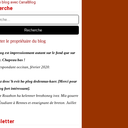
n blog avec CanalBlog
erche
er le propriétaire du blog
og est impressionnant autant sur le fond que sur
e. Chapeau bas !
espondant occitan, février 2020.
z deoc'h evit ho plog dedennus-kaer. [Merci pour
og fort intéressant].
 e Roazhon ha kelenner brezhoneg ivez. Miz gouere
tudiant à Rennes et enseignant de breton. Juillet
letter