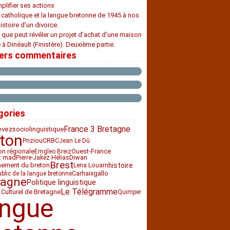
plifier ses actions
e catholique et la langue bretonne de 1945 à nos
histoire d’un divorce.
 que peut révéler un projet d’achat d’une maison
 à Dinéault (Finistère). Deuxième partie.
iers commentaires
gories
France 3 Bretagne
sociolinguistique
evez
ton
Priziou
CRBC
Jean Le Dû
ion régionale
Ouest-France
Emgleo Breiz
z mad
Diwan
Pierre-Jakez Hélias
Brest
histoire
nement du breton
Lena Louarn
Carhaix
gallo
ublic de la langue bretonne
tagne
Politique linguistique
Le Télégramme
 Culturel de Bretagne
Quimper
angue