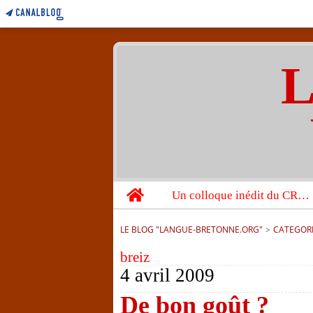
L
Home
Un colloque inédit du CRBC sur les victimes de l’année 1944
LE BLOG "LANGUE-BRETONNE.ORG"
>
CATEGOR
breiz
4 avril 2009
De bon goût ?