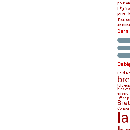
pour am
L’Églis
jours : 
Tout ce
en ruine
Dern
Caté
Brud N
bre
télévis
bloave
enseig
Office p
Bre
Conseil
l