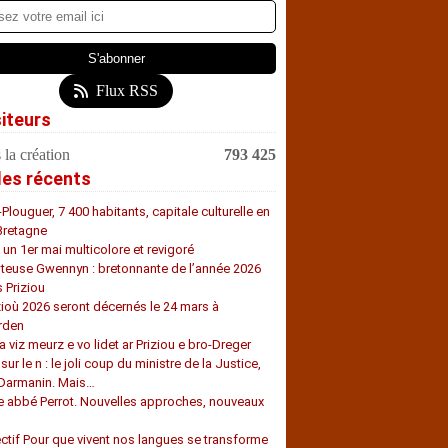
Flux RSS
siteurs
 la création
793 425
les récents
-Plouguer, 7 400 habitants, capitale culturelle en
Bretagne
, un 1er mai multicolore et revigoré
teuse Gwennyn : bretonnante de l’année 2026
s Priziou
zioù 2026 seront décernés le 24 mars à
rden
a viz meurz e vo lidet ar Priziou e bro-Dreger
 sur le n : le joli coup du ministre de la Justice,
 Darmanin. Mais…
e abbé Perrot. Nouvelles approches, nouveaux
s
ectif Pour que vivent nos langues se transforme