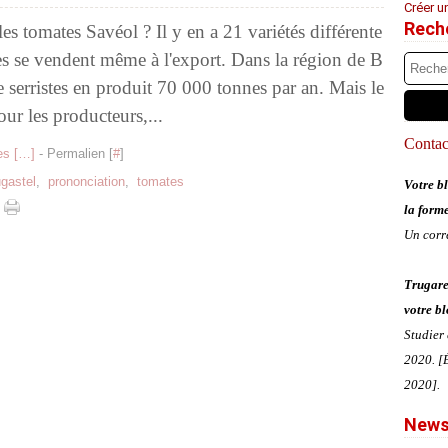
Créer u
Rech
es tomates Savéol ? Il y en a 21 variétés différente
elles se vendent même à l'export. Dans la région de B
e serristes en produit 70 000 tonnes par an. Mais le
ur les producteurs,...
Contact
s [
…
]
- Permalien [
#
]
ugastel
,
prononciation
,
tomates
Votre bl
la form
Un corr
Trugare
votre bl
Studier
2020. [É
2020].
News