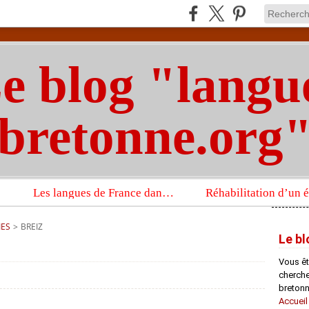
e blog "langu
bretonne.org
Les langues de France dans un imposant ouvrage sur la langue française que publient les Presses universitaires d’Oxford
IES
>
BREIZ
Le bl
Vous êt
chercheu
bretonn
Accueil