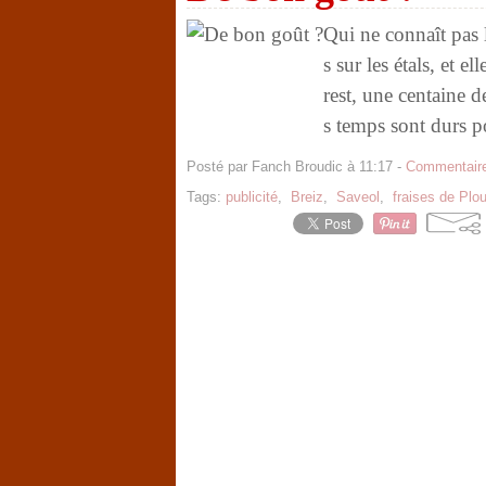
Qui ne connaît pas l
s sur les étals, et 
rest, une centaine d
s temps sont durs po
Posté par Fanch Broudic à 11:17 -
Commentaire
Tags:
publicité
,
Breiz
,
Saveol
,
fraises de Plo