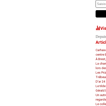
Vi
Depuis
Artic
Carhaix
centre 
À Brest
La chan
lors de
Les Pri
Trébeu
D’ar 24 
Le tilde
Gérald
Un autr
regard
Le coll