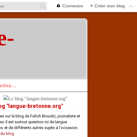
Connexion
+
Créer mon blog
e-
"
Réhabilitation d’un écrivain de langue bretonne aujourd’hui mal connu et méconnu
og "langue-bretonne.org"
es sur le blog de Fañch Broudic, journaliste et
r. Il est surtout question ici de langue
e, et de différents autres sujets à l'occasion.
 du blog