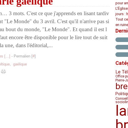
le gaélique
pour am
L’Églis
n… 3 mots. C'est ce que j'apprends en lisant tardiv
jours : 
Tout ce
t "Le Monde" du 3 avril. C'est qu'il n'arrive pas si
en ruine
 au bout du monde, "Le Monde". Et quand il est l
Dern
 faut encore être disponible pour le lire tout de suit
la une, dans l'éditorial,...
s [
…
]
- Permalien [
#
]
Caté
eltique
,
gaélique
Le Té
Office p
Pierre-J
bre
Politiq
Conseil
socioli
l
b