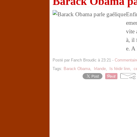
Barack Obama par
Enfi
emen
vite
à, il
e. A 
Posté par Fanch Broudic à 23:21 -
Commentaire
Tags:
Barack Obama
,
Irlande
,
Is féidir linn
,
c