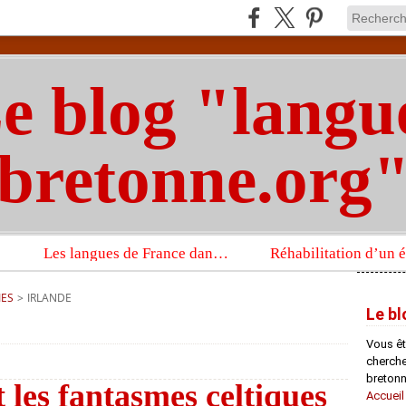
e blog "langu
bretonne.org
Les langues de France dans un imposant ouvrage sur la langue française que publient les Presses universitaires d’Oxford
IES
>
IRLANDE
Le bl
Vous êt
chercheu
bretonn
 les fantasmes celtiques
Accueil