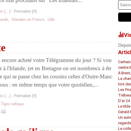
 28 mai prochains sur "Les Irlandais...
s [
…
]
- Permalien [
#
]
lande
,
Irlandais en France
,
Lille
Vi
te
Depuis
Artic
 encore acheté votre Télégramme du jour ? Si vou
Carhaix
z à l'Irlande, (et en Bretagne on est nombreux à êtr
centre 
À Brest
ce qui se passe chez les cousins celtes d'Outre-Manc
La chan
ous : en même temps que votre quotidien,...
lors de
Les Pri
Trébeu
s [
…
]
- Permalien [
#
]
D’ar 24 
,
Tigre celtique
Le tilde
Gérald
Un autr
regard
Le coll