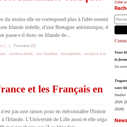
Créer u
Rech
 Ou du moins elle ne correspond plus à l'idée essenti
'une Irlande irréelle, d'une Bretagne anhistorique, d
se passe-t-il donc en Irlande de...
Contact
s [
…
]
- Permalien [
#
]
Votre bl
ques
,
extrême-droite
,
Leo Varadkar
,
homophobie
,
incitation à la
la form
Un corr
Trugare
rance et les Français en
votre bl
Studier
2020. [É
2020].
e n'est pas une raison pour en méconnaître l'histoir
 l'Irlande. L'Université de Lille aussi et elle orga
News