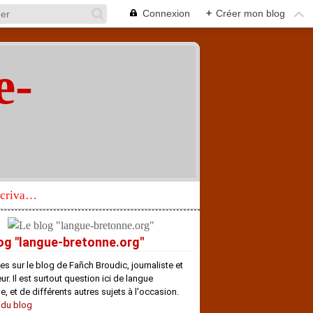
Connexion
+
Créer mon blog
e-
"
Réhabilitation d’un écrivain de langue bretonne aujourd’hui mal connu et méconnu
og "langue-bretonne.org"
es sur le blog de Fañch Broudic, journaliste et
r. Il est surtout question ici de langue
e, et de différents autres sujets à l'occasion.
 du blog