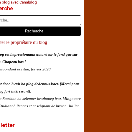
n blog avec CanalBlog
erche
er le propriétaire du blog
og est impressionnant autant sur le fond que sur
e. Chapeau bas !
espondant occitan, février 2020.
z deoc'h evit ho plog dedennus-kaer. [Merci pour
og fort intéressant].
 e Roazhon ha kelenner brezhoneg ivez. Miz gouere
tudiant à Rennes et enseignant de breton. Juillet
letter