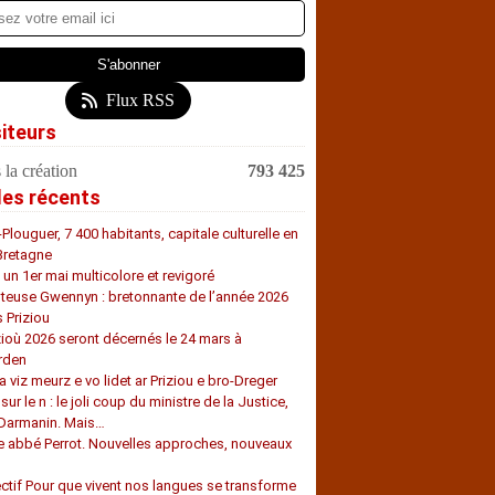
Flux RSS
siteurs
 la création
793 425
les récents
-Plouguer, 7 400 habitants, capitale culturelle en
Bretagne
, un 1er mai multicolore et revigoré
teuse Gwennyn : bretonnante de l’année 2026
s Priziou
zioù 2026 seront décernés le 24 mars à
rden
a viz meurz e vo lidet ar Priziou e bro-Dreger
 sur le n : le joli coup du ministre de la Justice,
 Darmanin. Mais…
e abbé Perrot. Nouvelles approches, nouveaux
s
ectif Pour que vivent nos langues se transforme