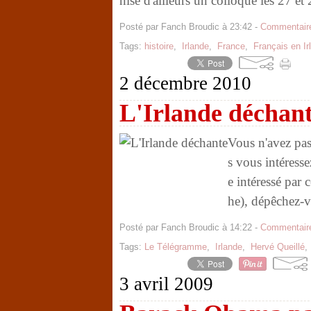
nise d'ailleurs un colloque les 27 et
Posté par Fanch Broudic à 23:42 -
Commentaire
Tags:
histoire
,
Irlande
,
France
,
Français en Ir
2 décembre 2010
L'Irlande déchan
Vous n'avez pas
s vous intéresse
e intéressé par 
he), dépêchez-v
Posté par Fanch Broudic à 14:22 -
Commentaire
Tags:
Le Télégramme
,
Irlande
,
Hervé Queillé
3 avril 2009