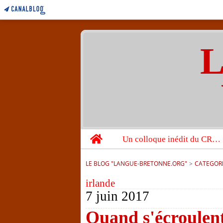
L
Home
Un colloque inédit du CRBC sur les victimes de l’année 1944
LE BLOG "LANGUE-BRETONNE.ORG"
>
CATEGOR
irlande
7 juin 2017
Quand s'écroulent