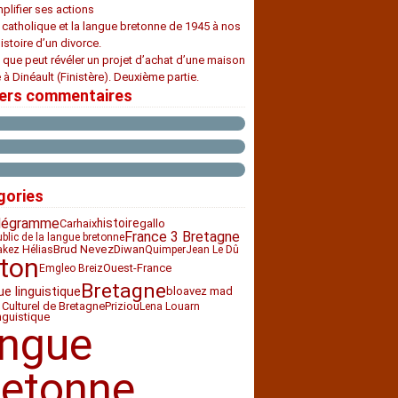
plifier ses actions
e catholique et la langue bretonne de 1945 à nos
histoire d’un divorce.
 que peut révéler un projet d’achat d’une maison
 à Dinéault (Finistère). Deuxième partie.
iers commentaires
gories
légramme
histoire
Carhaix
gallo
France 3 Bretagne
ublic de la langue bretonne
Diwan
Brud Nevez
akez Hélias
Quimper
Jean Le Dû
ton
Ouest-France
Emgleo Breiz
Bretagne
ue linguistique
bloavez mad
 Culturel de Bretagne
Priziou
Lena Louarn
nguistique
angue
retonne