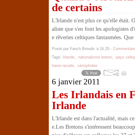
de certains
L'Irlande n'est plus ce qu'elle était.
aliste que s'en font les apologistes d
e rêveries celtiques fantasmées. Que 
Posté par Fanch Broudic à 16:25 -
Commentaire
Tags:
Irlande
,
nationalisme breton
,
pays celti
haine raciale
,
xénophobie
6 janvier 2011
Les Irlandais en F
Irlande
L'Irlande est dans l'actualité, mais c
e.Les Bretons s'intéressent beaucoup à