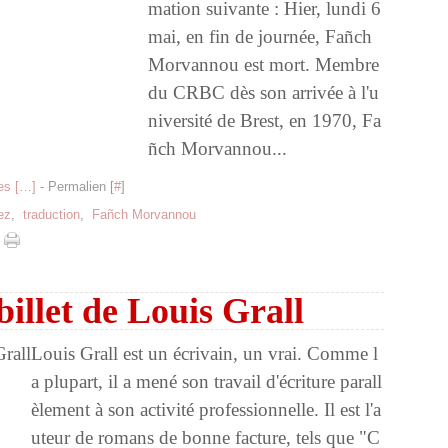
mation suivante : Hier, lundi 6
mai, en fin de journée, Fañch
Morvannou est mort. Membre
du CRBC dès son arrivée à l'u
niversité de Brest, en 1970, Fa
ñch Morvannou...
s [
…
]
- Permalien [
#
]
ez
,
traduction
,
Fañch Morvannou
billet de Louis Grall
Louis Grall est un écrivain, un vrai. Comme l
a plupart, il a mené son travail d'écriture parall
èlement à son activité professionnelle. Il est l'a
uteur de romans de bonne facture, tels que "C