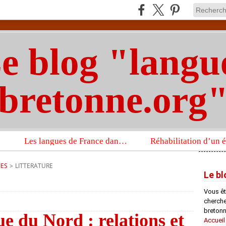
e blog "langu
bretonne.org
Les langues de France dans un imposant ouvrage sur la langue française que publient les Presses universitaires d’Oxford
IES
>
LITTERATURE
Le bl
Vous êt
chercheu
bretonn
 du Nord : relations et
Accueil