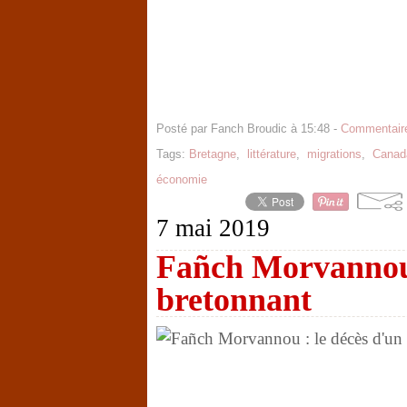
Posté par Fanch Broudic à 15:48 -
Commentaire
Tags:
Bretagne
,
littérature
,
migrations
,
Canad
économie
7 mai 2019
Fañch Morvannou 
bretonnant