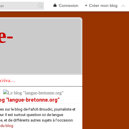
Connexion
+
Créer mon blog
e-
"
Réhabilitation d’un écrivain de langue bretonne aujourd’hui mal connu et méconnu
og "langue-bretonne.org"
es sur le blog de Fañch Broudic, journaliste et
r. Il est surtout question ici de langue
e, et de différents autres sujets à l'occasion.
 du blog