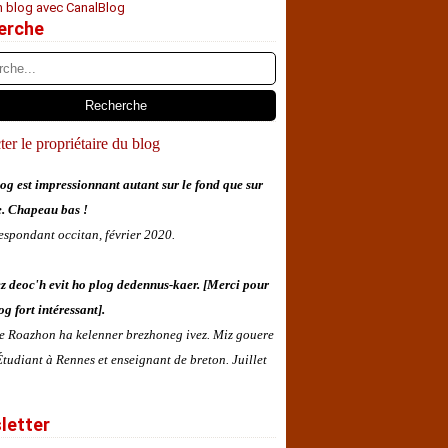
n blog avec CanalBlog
erche
er le propriétaire du blog
og est impressionnant autant sur le fond que sur
e. Chapeau bas !
espondant occitan, février 2020.
z deoc'h evit ho plog dedennus-kaer. [Merci pour
og fort intéressant].
 e Roazhon ha kelenner brezhoneg ivez. Miz gouere
tudiant à Rennes et enseignant de breton. Juillet
letter