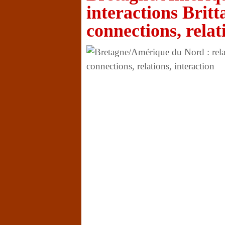
interactions Brit
connections, relat