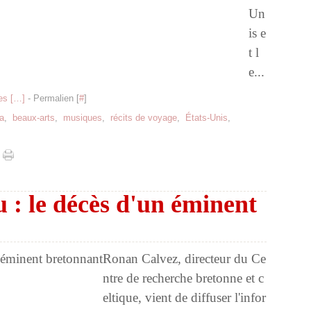
Un
is e
t l
e...
s [
…
]
- Permalien [
#
]
a
,
beaux-arts
,
musiques
,
récits de voyage
,
États-Unis
,
: le décès d'un éminent
Ronan Calvez, directeur du Ce
ntre de recherche bretonne et c
eltique, vient de diffuser l'infor