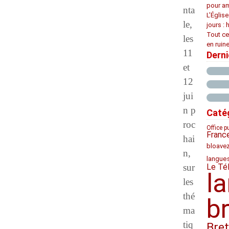
pour am
nta
L’Églis
le,
jours : 
Tout ce
les
en ruine
11
Dern
et
12
jui
n p
Caté
roc
Office p
Franc
hai
bloave
n,
langue
sur
Le Té
l
les
thé
b
ma
tiq
Bre