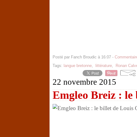
Posté par Fanch Broudic à 16:07 -
Commentaire
Tags:
langue bretonne
,
littérature
,
Ronan Calv
22 novembre 2015
Emgleo Breiz : le 