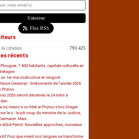
Flux RSS
siteurs
 la création
793 425
les récents
-Plouguer, 7 400 habitants, capitale culturelle en
Bretagne
, un 1er mai multicolore et revigoré
teuse Gwennyn : bretonnante de l’année 2026
s Priziou
zioù 2026 seront décernés le 24 mars à
rden
a viz meurz e vo lidet ar Priziou e bro-Dreger
 sur le n : le joli coup du ministre de la Justice,
 Darmanin. Mais…
e abbé Perrot. Nouvelles approches, nouveaux
s
ectif Pour que vivent nos langues se transforme