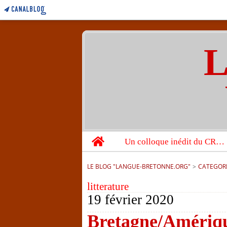
L
Home
Un colloque inédit du CRBC sur les victimes de l’année 1944
LE BLOG "LANGUE-BRETONNE.ORG"
>
CATEGOR
litterature
19 février 2020
Bretagne/Amérique