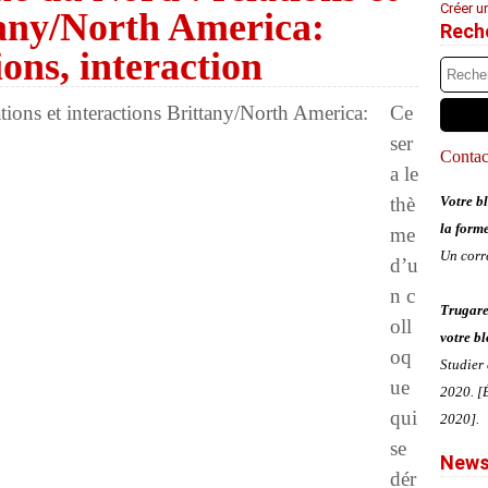
Créer u
tany/North America:
Rech
ions, interaction
Ce
ser
Contact
a le
thè
Votre bl
la form
me
Un corr
d’u
n c
Trugare
oll
votre bl
oq
Studier
ue
2020. [É
qui
2020].
se
News
dér