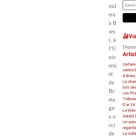
oul
era
à B
res
Vi
t, à
Depuis
l’U
Artic
niv
Carhaix
ersi
centre 
té
À Brest
de
La chan
lors de
Br
Les Pri
eta
Trébeu
D’ar 24 
gn
Le tilde
e o
Gérald
Un autr
cci
regard
de
Le coll