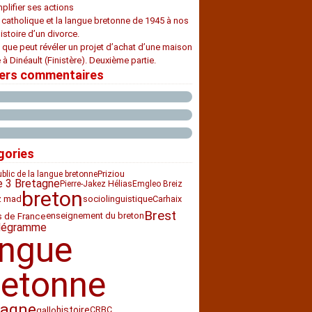
plifier ses actions
e catholique et la langue bretonne de 1945 à nos
histoire d’un divorce.
 que peut révéler un projet d’achat d’une maison
 à Dinéault (Finistère). Deuxième partie.
iers commentaires
gories
Priziou
ublic de la langue bretonne
e 3 Bretagne
Pierre-Jakez Hélias
Emgleo Breiz
breton
z mad
sociolinguistique
Carhaix
Brest
enseignement du breton
s de France
légramme
angue
retonne
tagne
histoire
CRBC
gallo