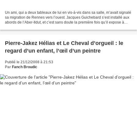
Un ami, qui a deux tableaux de lui en vis-à-vis dans sa salle, m’avait signalé
sa migration de Rennes vers l’ouest. Jacques Guichebard s’est installé aux
abords de l’Aber-Ildut, et c’est sans doute la première fois qu’il expose à
Brest, dans un lieu très...
Pierre-Jakez Hélias et Le Cheval d’orgueil : le
regard d’un enfant, l’œil d’un peintre
Publié le 21/12/2008 à 21:53
Par
Fanch Broudic