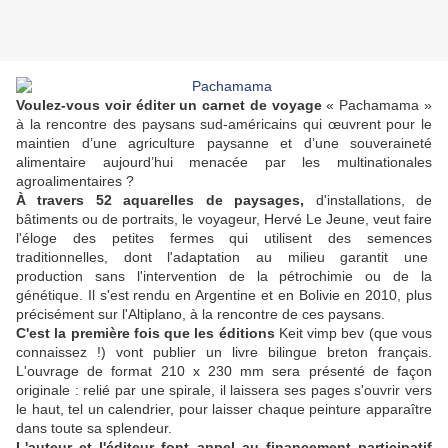
Voulez-vous voir éditer un carnet de voyage
« Pachamama »
à la rencontre des paysans sud-américains qui œuvrent pour le
maintien d’une agriculture paysanne et d’une souveraineté
alimentaire aujourd’hui menacée par les multinationales
agroalimentaires ?
À travers 52 aquarelles de paysages,
d'installations, de
bâtiments ou de portraits, le voyageur, Hervé Le Jeune, veut faire
l'éloge des petites fermes qui utilisent des semences
traditionnelles, dont l'adaptation au milieu garantit une
production sans l'intervention de la pétrochimie ou de la
génétique. Il s'est rendu en Argentine et en Bolivie en 2010, plus
précisément sur l'Altiplano, à la rencontre de ces paysans.
C'est la première fois que les éditions
Keit vimp bev (que vous
connaissez !) vont publier un livre bilingue breton français.
L'ouvrage de format 210 x 230 mm sera présenté de façon
originale : relié par une spirale, il laissera ses pages s'ouvrir vers
le haut, tel un calendrier, pour laisser chaque peinture apparaître
dans toute sa splendeur.
L'auteur et l'éditeur font appel au financement participatif