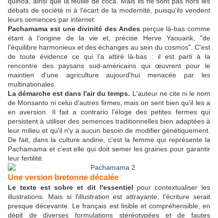
quinoa, ainsi que la feuille de coca. Mais ils ne sont pas hors les
débats de société ni à l'écart de la modernité, puisqu'ils vendent
leurs semences par internet.
Pachamama est une divinité des Andes
perçue là-bas comme
étant à l'origine de la vie et, précise Herve Yaouank, "de
l'équilibre harmonieux et des échanges au sein du cosmos". C'est
de toute évidence ce qui l'a attiré là-bas : il est parti à la
rencontre des paysans sud-américains qui œuvrent pour le
maintien d'une agriculture aujourd'hui menacée par les
multinationales.
La démarche est dans l'air du temps.
L'auteur ne cite ni le nom
de Monsanto ni celui d'autres firmes, mais on sent bien qu'il les a
en aversion. Il fait a contrario l'éloge des petites fermes qui
persistent à utiliser des semences traditionnelles bien adaptées à
leur milieu et qu'il n'y a aucun besoin de modifier génétiquement.
De fait, dans la culture andine, c'est la femme qui représente la
Pachamama et c'est elle qui doit semer les graines pour garantir
leur fertilité.
Une version bretonne décalée
Le texte est sobre et dit l'essentiel
pour contextualiser les
illustrations. Mais si l'illustration est attrayante, l'écriture serait
presque décevante. Le français est lisible et compréhensible, en
dépit de diverses formulations stéréotypées et de fautes