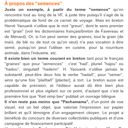
À propos des "semences"
Juste un exemple, à partir du terme "semence"
qu'on
rencontre tout au long de la VF, à juste titre puisqu'il s'agit de la
problématique de fond de ce carnet de voyage. Mais en breton
Hervé Yaouank n'utilise que le mot "greun", dont le sens premier
est "grain" (voir les dictionnaires français/breton de Favereau et
de Ménard). Or, si l'on peut semer des graines, tout le grain (de
maïs, de blé ou de tout ce qu'on veut) n'a pas vocation à être
semé, puisqu'on peut l'utiliser en cuisine, pour la nourriture
animale, dans l'industrie, etc.
Il existe bien un terme courant en breton
tant pour le français
"graines" que pour "semences" : c'est "had", pluriel "hajou" ou
"hadou", singulatif "hadenn". H. Yaouank n'utilise jamais le
substantif, peut-être deux fois le verbe "hadañ", pour "semer",
ainsi qu'une fois "plañtañ" [planter], à tort. Le breton aussi est
capable de précision, et l'éditeur aurait dû être bien plus
professionnel et plus vigilant sur ce point, d'autant que c'est la
première fois que "Keit vimp bev" publiait un ouvrage bilingue.
Il n'en reste pas moins que "Pachamama",
d'un point de vue
visuel, est un bel objet, que valorise l'impression sur papier
brillant et qu'il témoigne d'un engagement citoyen. Le projet a
bénéficié du concours de diverses collectivités publiques et d'une
campagne de financement participatif.