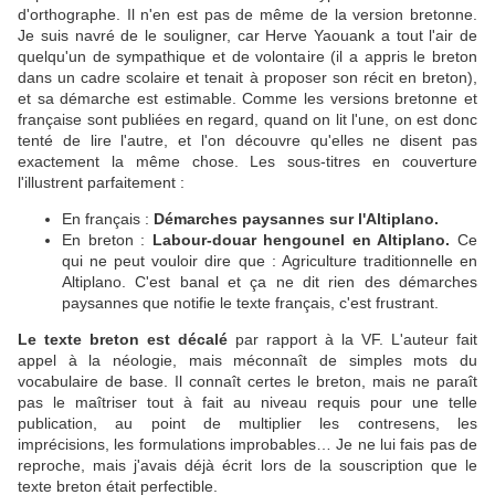
d'orthographe. Il n'en est pas de même de la version bretonne.
Je suis navré de le souligner, car Herve Yaouank a tout l'air de
quelqu'un de sympathique et de volontaire (il a appris le breton
dans un cadre scolaire et tenait à proposer son récit en breton),
et sa démarche est estimable. Comme les versions bretonne et
française sont publiées en regard, quand on lit l'une, on est donc
tenté de lire l'autre, et l'on découvre qu'elles ne disent pas
exactement la même chose. Les sous-titres en couverture
l'illustrent parfaitement :
En français :
Démarches paysannes sur l'Altiplano.
En breton :
Labour-douar hengounel en Altiplano.
Ce
qui ne peut vouloir dire que : Agriculture traditionnelle en
Altiplano. C'est banal et ça ne dit rien des démarches
paysannes que notifie le texte français, c'est frustrant.
Le texte breton est décalé
par rapport à la VF. L'auteur fait
appel à la néologie, mais méconnaît de simples mots du
vocabulaire de base. Il connaît certes le breton, mais ne paraît
pas le maîtriser tout à fait au niveau requis pour une telle
publication, au point de multiplier les contresens, les
imprécisions, les formulations improbables… Je ne lui fais pas de
reproche, mais j'avais déjà écrit lors de la souscription que le
texte breton était perfectible.