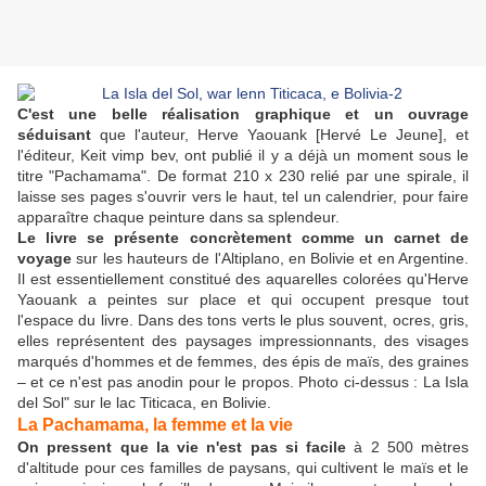
C'est une belle réalisation graphique et un ouvrage
séduisant
que l'auteur, Herve Yaouank [Hervé Le Jeune], et
l'éditeur, Keit vimp bev, ont publié il y a déjà un moment sous le
titre "Pachamama". De format 210 x 230 relié par une spirale, il
laisse ses pages s'ouvrir vers le haut, tel un calendrier, pour faire
apparaître chaque peinture dans sa splendeur.
Le livre se présente concrètement comme un carnet de
voyage
sur les hauteurs de l'Altiplano, en Bolivie et en Argentine.
Il est essentiellement constitué des aquarelles colorées qu'Herve
Yaouank a peintes sur place et qui occupent presque tout
l'espace du livre. Dans des tons verts le plus souvent, ocres, gris,
elles représentent des paysages impressionnants, des visages
marqués d'hommes et de femmes, des épis de maïs, des graines
– et ce n'est pas anodin pour le propos.
Photo ci-dessus :
La Isla
del Sol" sur le lac Titicaca, en Bolivie.
La Pachamama, la femme et la vie
On pressent que la vie n'est pas si facile
à 2 500 mètres
d'altitude pour ces familles de paysans, qui cultivent le maïs et le