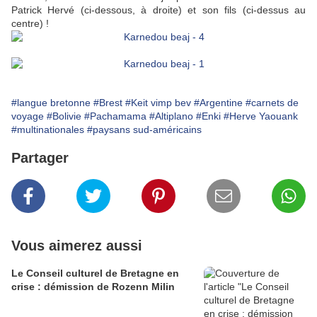
Patrick Hervé (ci-dessous, à droite) et son fils (ci-dessus au
centre) !
#langue bretonne
#Brest
#Keit vimp bev
#Argentine
#carnets de
voyage
#Bolivie
#Pachamama
#Altiplano
#Enki
#Herve Yaouank
#multinationales
#paysans sud-américains
Partager
Vous aimerez aussi
Le Conseil culturel de Bretagne en
crise : démission de Rozenn Milin