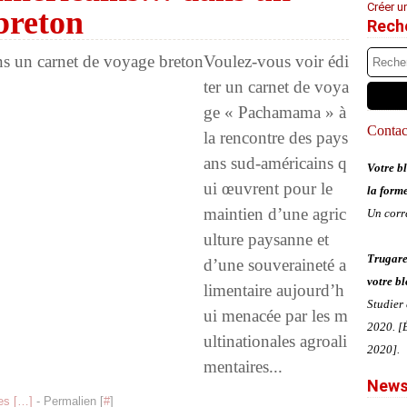
Créer u
breton
Rech
Voulez-vous voir édi
ter un carnet de voya
ge « Pachamama » à
Contact
la rencontre des pays
ans sud-américains q
Votre bl
ui œuvrent pour le
la form
maintien d’une agric
Un corr
ulture paysanne et
Trugare
d’une souveraineté a
votre bl
limentaire aujourd’h
Studier
ui menacée par les m
2020. [É
ultinationales agroali
2020].
mentaires...
News
s [
…
]
- Permalien [
#
]