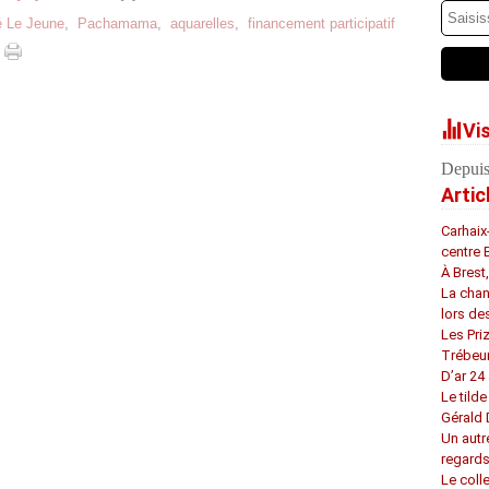
é Le Jeune
,
Pachamama
,
aquarelles
,
financement participatif
Vi
Depuis
Artic
Carhaix
centre 
À Brest
La chan
lors de
Les Pri
Trébeu
D’ar 24 
Le tilde
Gérald
Un autr
regard
Le coll