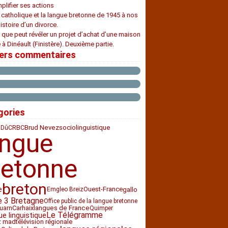
plifier ses actions
e catholique et la langue bretonne de 1945 à nos
histoire d’un divorce.
 que peut révéler un projet d’achat d’une maison
 à Dinéault (Finistère). Deuxième partie.
iers commentaires
gories
CRBC
sociolinguistique
Brud Nevez
 Dû
angue
retonne
breton
e
Ouest-France
gallo
Emgleo Breiz
e 3 Bretagne
Office public de la langue bretonne
Carhaix
langues de France
uarn
Quimper
Le Télégramme
ue linguistique
z mad
télévision régionale