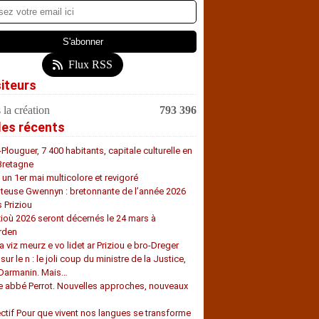
Flux RSS
siteurs
 la création
793 396
les récents
-Plouguer, 7 400 habitants, capitale culturelle en
Bretagne
, un 1er mai multicolore et revigoré
teuse Gwennyn : bretonnante de l’année 2026
s Priziou
zioù 2026 seront décernés le 24 mars à
rden
a viz meurz e vo lidet ar Priziou e bro-Dreger
 sur le n : le joli coup du ministre de la Justice,
 Darmanin. Mais…
e abbé Perrot. Nouvelles approches, nouveaux
s
ectif Pour que vivent nos langues se transforme