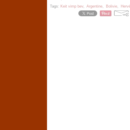
Tags:
Keit vimp bev
,
Argentine
,
Bolivie
,
Herv