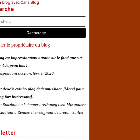
n blog avec CanalBlog
erche
er le propriétaire du blog
og est impressionnant autant sur le fond que sur
e. Chapeau bas !
espondant occitan, février 2020.
z deoc'h evit ho plog dedennus-kaer. [Merci pour
og fort intéressant].
 e Roazhon ha kelenner brezhoneg ivez. Miz gouere
tudiant à Rennes et enseignant de breton. Juillet
letter