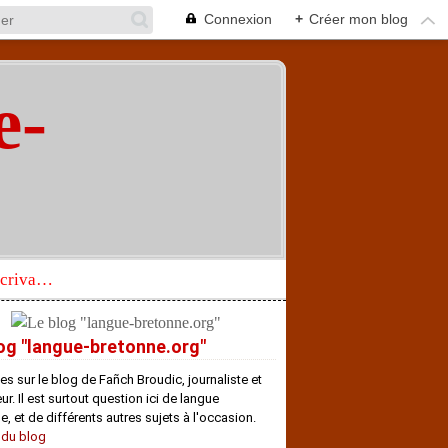
Connexion
+
Créer mon blog
e-
"
Réhabilitation d’un écrivain de langue bretonne aujourd’hui mal connu et méconnu
og "langue-bretonne.org"
es sur le blog de Fañch Broudic, journaliste et
r. Il est surtout question ici de langue
e, et de différents autres sujets à l'occasion.
 du blog