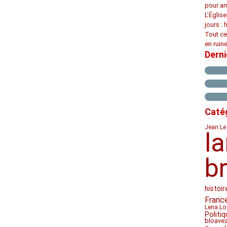
pour am
L’Églis
jours : 
Tout ce
en ruine
Dern
Caté
Jean Le
l
b
histoir
Franc
Lena Lo
Politiq
bloave