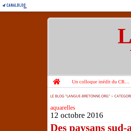
L
Home
Un colloque inédit du CRBC sur les victimes de l’année 1944
LE BLOG "LANGUE-BRETONNE.ORG"
>
CATEGOR
aquarelles
12 octobre 2016
Des paysans sud-