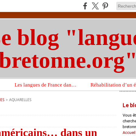
e blog "langu
bretonne.org
Les langues de France dans un imposant ouvrage sur la langue française que publient les Presses universitaires d’Oxford
IES
>
AQUARELLES
Le bl
Vous êt
chercheu
bretonn
américains… dans un
Accueil