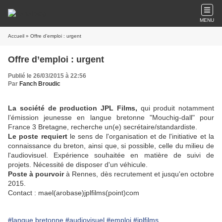
MENU
Accueil
» Offre d’emploi : urgent
Offre d’emploi : urgent
Publié le 26/03/2015 à 22:56
Par
Fanch Broudic
La société de production JPL Films,
qui produit notamment
l’émission jeunesse en langue bretonne "Mouchig-dall" pour
France 3 Bretagne, recherche un(e) secrétaire/standardiste.
Le poste requiert
le sens de l'organisation et de l'initiative et la
connaissance du breton, ainsi que, si possible, celle du milieu de
l'audiovisuel. Expérience souhaitée en matière de suivi de
projets. Nécessité de disposer d'un véhicule.
Poste à pourvoir
à Rennes, dès recrutement et jusqu'en octobre
2015.
Contact : mael(arobase)jplfilms(point)com
#langue bretonne
#audiovisuel
#emploi
#jplfilms