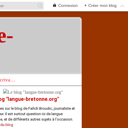
Connexion
+
Créer mon blog
e-
"
Réhabilitation d’un écrivain de langue bretonne aujourd’hui mal connu et méconnu
og "langue-bretonne.org"
es sur le blog de Fañch Broudic, journaliste et
r. Il est surtout question ici de langue
e, et de différents autres sujets à l'occasion.
 du blog