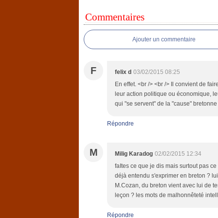
Commentaires
Ajouter un commentaire
F
felix d
03/02/2015 08:25
En effet. <br /> <br /> Il convient de fa
leur action politique ou économique, leu
qui "se servent" de la "cause" bretonne
Répondre
M
Milig Karadog
02/02/2015 12:34
faItes ce que je dis mais surtout pas ce 
déjà entendu s'exprimer en breton ? lui
M.Cozan, du breton vient avec lui de temp
leçon ? les mots de malhonnêteté intelle
Répondre