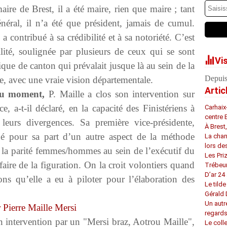
ire de Brest, il a été maire, rien que maire ; tant
néral, il n’a été que président, jamais de cumul.
a contribué à sa crédibilité et à sa notoriété. C’est
lité, soulignée par plusieurs de ceux qui se sont
Vi
ique de canton qui prévalait jusque là au sein de la
Depuis
ire, avec une vraie vision départementale.
Artic
du moment,
P. Maille a clos son intervention sur
e, a-t-il déclaré, en la capacité des Finistériens à
Carhaix
centre 
 leurs divergences. Sa première vice-présidente,
À Brest
é pour sa part d’un autre aspect de la méthode
La chan
lors de
ue la parité femmes/hommes au sein de l’exécutif du
Les Pri
faire de la figuration. On la croit volontiers quand
Trébeu
D’ar 24 
ions qu’elle a eu à piloter pour l’élaboration des
Le tilde
Gérald
Un autr
regard
n intervention par un "Mersi braz, Aotrou Maille",
Le coll