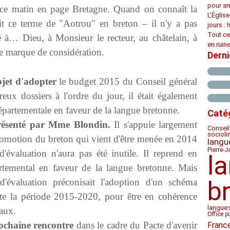
pour am
ce matin en page Bretagne. Quand on connaît la
L’Églis
ait ce terme de "Aotrou" en breton – il n'y a pas
jours : 
Tout ce
vé à… Dieu, à Monsieur le recteur, au châtelain, à
en ruine
ne marque de considération.
Dern
bjet d'adopter
le budget 2015 du Conseil général
ux dossiers à l'ordre du jour, il était également
départementale en faveur de la langue bretonne.
Caté
présenté par Mme Blondin.
Il s'appuie largement
Conseil
socioli
 promotion du breton qui vient d'être menée en 2014
langu
Pierre-J
'évaluation n'aura pas été inutile. Il reprend en
l
artemental en faveur de la langue bretonne. Mais
'évaluation préconisait l'adoption d'un schéma
b
toute la période 2015-2020, pour être en cohérence
langue
aux.
Office p
ochaine rencontre
dans le cadre du Pacte d'avenir
Franc