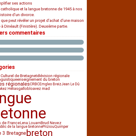
plifier ses actions
e catholique et la langue bretonne de 1945 à nos
histoire d’un divorce.
 que peut révéler un projet d’achat d’une maison
 à Dinéault (Finistère). Deuxième partie.
iers commentaires
gories
 Culturel de Bretagne
télévision régionale
nguistique
enseignement du breton
es régionales
CRBC
Emgleo Breiz
Jean Le Dû
bloavez mad
gallo
akez Hélias
angue
retonne
s de France
Brud Nevez
Lena Louarn
Priziou
ublic de la langue bretonne
Quimper
breton
e 3 Bretagne