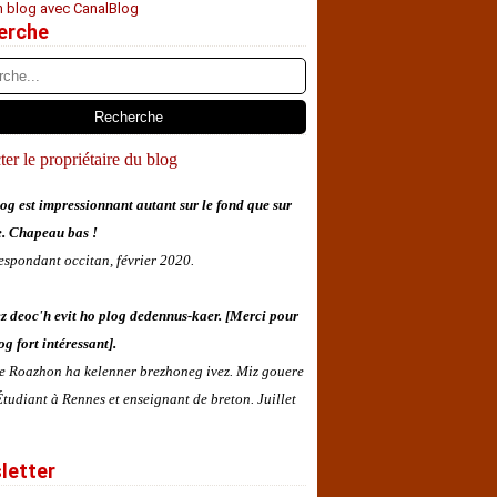
n blog avec CanalBlog
erche
er le propriétaire du blog
og est impressionnant autant sur le fond que sur
e. Chapeau bas !
espondant occitan, février 2020.
z deoc'h evit ho plog dedennus-kaer. [Merci pour
og fort intéressant].
 e Roazhon ha kelenner brezhoneg ivez. Miz gouere
tudiant à Rennes et enseignant de breton. Juillet
letter