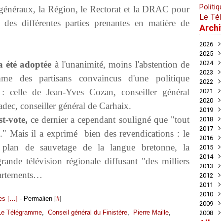
Politiq
 généraux, la Région, le Rectorat et la DRAC pour
Le Té
n des différentes parties prenantes en matière de
Arch
2026
2025
Juil
a été adoptée
à l'unanimité, moins l'abstention de
2024
Mai
Nov
2023
Avril
Oct
Déc
e des partisans convaincus d'une politique
2022
Mar
Aoû
Nov
Déc
: celle de Jean-Yves Cozan, conseiller général
2021
Juil
Oct
Nov
Déc
2020
Mai
Sep
Oct
Nov
Déc
adec, conseiller général de Carhaix.
2019
Avril
Aoû
Sep
Oct
Nov
Déc
t-vote,
ce dernier a cependant souligné que "tout
2018
Mar
Juil
Juil
Sep
Oct
Nov
Nov
2017
Févr
Jui
Jui
Aoû
Sep
Oct
Oct
Déc
n." Mais il a exprimé bien des revendications : le
2016
Janv
Mai
Mai
Juil
Aoû
Sep
Sep
Nov
Déc
 plan de sauvetage de la langue bretonne, la
2015
Avril
Avril
Jui
Juil
Aoû
Aoû
Oct
Nov
Déc
2014
Mar
Mar
Mai
Jui
Jui
Juil
Sep
Oct
Oct
Déc
rande télévision régionale diffusant "des milliers
2013
Févr
Févr
Avril
Mai
Mai
Jui
Aoû
Aoû
Sep
Nov
Déc
partements…
2012
Janv
Janv
Mar
Avril
Avril
Mai
Jui
Juil
Aoû
Oct
Nov
Déc
2011
Févr
Mar
Mar
Mar
Mai
Jui
Juil
Sep
Oct
Oct
Déc
2010
Janv
Févr
Févr
Févr
Avril
Mai
Jui
Aoû
Sep
Sep
Nov
Déc
s [
…
]
- Permalien [
#
]
2009
Janv
Janv
Janv
Mar
Mar
Mai
Juil
Aoû
Aoû
Oct
Nov
Déc
Le Télégramme
,
Conseil général du Finistère
,
Pierre Maille
,
2008
Févr
Févr
Févr
Mai
Juil
Juil
Sep
Oct
Nov
Déc