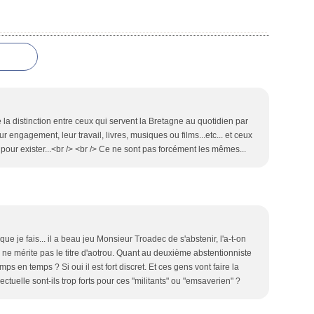
ire la distinction entre ceux qui servent la Bretagne au quotidien par
r engagement, leur travail, livres, musiques ou films...etc... et ceux
 pour exister...<br /> <br /> Ce ne sont pas forcément les mêmes...
que je fais... il a beau jeu Monsieur Troadec de s'abstenir, l'a-t-on
 ne mérite pas le titre d'aotrou. Quant au deuxième abstentionniste
s en temps ? Si oui il est fort discret. Et ces gens vont faire la
ctuelle sont-ils trop forts pour ces "militants" ou "emsaverien" ?