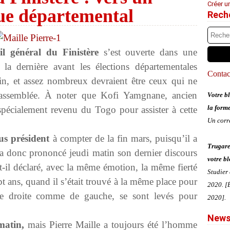
Créer u
que départemental
Rech
l général du Finistère
s’est ouverte dans une
 la dernière avant les élections départementales
Contact
in, et assez nombreux devraient être ceux qui ne
e assemblée. À noter que Kofi Yamgnane, ancien
Votre bl
la form
t spécialement revenu du Togo pour assister à cette
Un corr
lus président
à compter de la fin mars, puisqu’il a
Trugare
Il a donc prononcé jeudi matin son dernier discours
votre bl
a-t-il déclaré, avec la même émotion, la même fierté
Studier
pt ans, quand il s’était trouvé à la même place pour
2020. [É
 de droite comme de gauche, se sont levés pour
2020].
News
matin,
mais Pierre Maille a toujours été l’homme