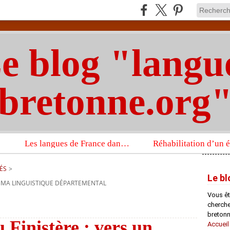
e blog "langu
bretonne.org
Les langues de France dans un imposant ouvrage sur la langue française que publient les Presses universitaires d’Oxford
ÉS
>
Le bl
HÉMA LINGUISTIQUE DÉPARTEMENTAL
Vous êt
chercheu
bretonn
 Finistère : vers un
Accueil