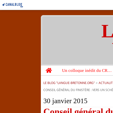
L
Home
Un colloque inédit du CRBC sur les victimes de l’année 1944
LE BLOG "LANGUE-BRETONNE.ORG"
>
ACTUALIT
CONSEIL GÉNÉRAL DU FINISTÈRE : VERS UN SC
30 janvier 2015
Conseil général du