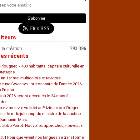
Flux RSS
siteurs
 la création
793 396
les récents
-Plouguer, 7 400 habitants, capitale culturelle en
Bretagne
, un 1er mai multicolore et revigoré
teuse Gwennyn : bretonnante de l’année 2026
s Priziou
zioù 2026 seront décernés le 24 mars à
rden
a viz meurz e vo lidet ar Priziou e bro-Dreger
 sur le n : le joli coup du ministre de la Justice,
 Darmanin. Mais…
e abbé Perrot. Nouvelles approches, nouveaux
s
ectif Pour que vivent nos langues se transforme