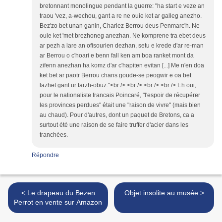
bretonnant monolingue pendant la guerre: "ha start e veze an
traou 'vez, a-wechou, gant a re ne ouie ket ar galleg anezho.
Bez'zo bet unan ganin, Charlez Berrou deus Penmarc'h. Ne
ouie ket 'met brezhoneg anezhan. Ne komprene tra ebet deus
ar pezh a lare an ofisourien dezhan, setu e krede d'ar re-man
ar Berrou o c'hoari e benn fall ken am boa ranket mont da
zifenn anezhan ha komz d'ar c'hapiten evitan [...] Me n'en doa
ket bet ar paotr Berrou chans goude-se peogwir e oa bet
lazhet gant ur tarzh-obuz."<br /> <br /> <br /> <br /> Eh oui,
pour le nationaliste francais Poincaré, "l'espoir de récupérer
les provinces perdues" était une "raison de vivre" (mais bien
au chaud). Pour d'autres, dont un paquet de Bretons, ca a
surtout été une raison de se faire truffer d'acier dans les
tranchées.
Répondre
< Le drapeau du Bezen
Objet insolite au musée >
Perrot en vente sur Amazon