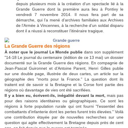
depuis plusieurs mois à la création d’un spectacle lié à la
Grande Guerre dont la première aura lieu à Pontivy le
vendredi 7 novembre 2014. Il nous fera part de sa
démarche, qui l’a mené d’archives familiales aux Archives
de l’Armée à Vincennes, à la recherche d’un soldat disparu
dont il a réussi à reconstituer l’itinéraire tragique.
La Grande Guerre des régions
À noter que le journal Le Monde publie
dans son supplément
"14-18 Le journal du centenaire (édition de ce 13 mai) un dossier
documenté sur la Grande Guerre des régions. En compagnie de
Jean-Pascal Guironnet et d'Antoine Parent, Henri Gilles publie
sur une double page, illustrée de deux cartes, un article sur la
géographie des "morts pour la France." La question dont ils
traitent est de savoir si la Bretagne et la Corse font partie des
régions où davantage de vies ont été sacrifiées.
Il y a bien eu, écrivent-ils, inégalité devant la mort,
mais pas
pour des raisons identitaires ou géographiques. Ce sont les
régions à forte population rurale qui ont fourni "l'essentiel des
combattants d'infanterie dont les pertes furent très élevées." Voilà
une contribution étayée par de nouvelles recherches sur une
question qui agite effectivement la Bretagne depuis près de cent