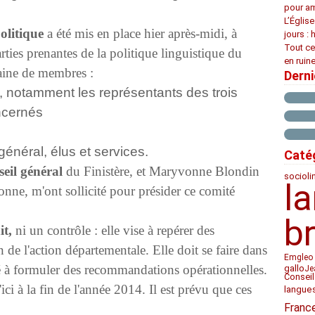
pour am
L’Églis
olitique
a été mis en place hier après-midi, à
jours : 
Tout ce
arties prenantes de la politique linguistique du
en ruine
aine de membres :
Dern
, notamment les représentants des trois
ncernés
énéral, élus et services.
Caté
seil général
du Finistère, et Maryvonne Blondin
socioli
l
onne, m'ont sollicité pour présider ce comité
b
it,
ni un contrôle : elle vise à repérer des
 de l'action départementale. Elle doit se faire dans
Emgleo 
ité à formuler des recommandations opérationnelles.
gallo
Je
Conseil
'ici à la fin de l'année 2014. Il est prévu que ces
langue
Franc