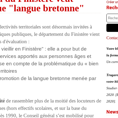
Créer u
que "langue bretonne"
Rech
tivités territoriales sont désormais invitées à
tiques publiques, le département du Finistère vient
Contact
 d'évaluation :
eillir en Finistère" : elle a pour but de
Votre bl
la form
 services apportés aux personnes âges et
Un corr
prise en compte de la problématique du « bien
rritoires
Trugare
de promotion de la langue bretonne menée par
votre bl
Studier
2020. [É
ité
de rassembler plus de la moitié des locuteurs de
2020].
s (hors effectifs scolaires, et sur la base du
News
1990, le Conseil général s’est mobilisé pour