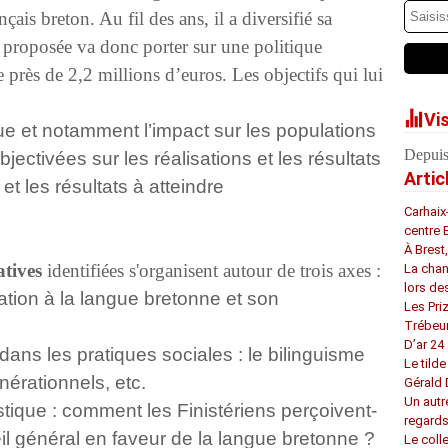
ais breton. Au fil des ans, il a diversifié sa
n proposée va donc porter sur une politique
 près de 2,2 millions d’euros. Les objectifs qui lui
Vi
tique et notamment l’impact sur les populations
Depuis
ectivées sur les réalisations et les résultats
Artic
s et les résultats à atteindre
Carhaix
centre 
À Brest
atives
identifiées s'organisent autour de trois axes :
La chan
lors de
iation à la langue bretonne et son
Les Pri
Trébeu
D’ar 24 
 dans les pratiques sociales : le bilinguisme
Le tilde
érationnels, etc.
Gérald
Un autr
uistique : comment les Finistériens perçoivent-
regard
eil général en faveur de la langue bretonne ?
Le coll