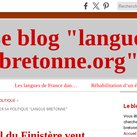
e blog "langu
bretonne.org
Les langues de France dans un imposant ouvrage sur la langue française que publient les Presses universitaires d’Oxford
OLITIQUE
>
Le bl
UER SA POLITIQUE "LANGUE BRETONNE"
Vous êt
chercheu
bretonn
l du Finistère veut
Accueil