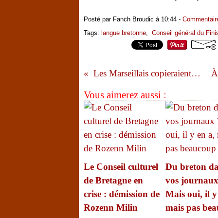
Posté par Fanch Broudic à 10:44 -
Commentaire
Tags:
langue bretonne
,
Conseil général du Fini
Les Marseillais copieraient-ils les Bretons ?
Vous aimerez aussi :
Le Conseil culturel
Du breton d
de Bretagne en
vos journaux
crise : démission de
Mais oui, il y
Rozenn Milin
mais pas be