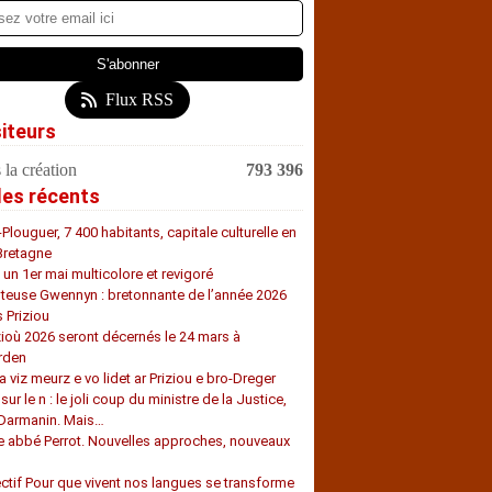
Flux RSS
siteurs
 la création
793 396
les récents
-Plouguer, 7 400 habitants, capitale culturelle en
Bretagne
, un 1er mai multicolore et revigoré
teuse Gwennyn : bretonnante de l’année 2026
s Priziou
zioù 2026 seront décernés le 24 mars à
rden
a viz meurz e vo lidet ar Priziou e bro-Dreger
 sur le n : le joli coup du ministre de la Justice,
 Darmanin. Mais…
e abbé Perrot. Nouvelles approches, nouveaux
s
ectif Pour que vivent nos langues se transforme