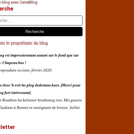
n blog avec CanalBlog
erche
er le propriétaire du blog
og est impressionnant autant sur le fond que sur
e. Chapeau bas !
espondant occitan, février 2020.
z deoc'h evit ho plog dedennus-kaer. [Merci pour
og fort intéressant].
 e Roazhon ha kelenner brezhoneg ivez. Miz gouere
tudiant à Rennes et enseignant de breton. Juillet
letter