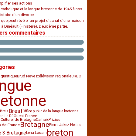
plifier ses actions
e catholique et la langue bretonne de 1945 à nos
histoire d’un divorce.
 que peut révéler un projet d’achat d’une maison
 à Dinéault (Finistère). Deuxième partie.
iers commentaires
gories
nguistique
télévision régionale
CRBC
Brud Nevez
angue
retonne
Brest
Breiz
Office public de la langue bretonne
Ouest-France
an Le Dû
 Culturel de Bretagne
Carhaix
Priziou
Bretagne
s de France
Pierre-Jakez Hélias
breton
e 3 Bretagne
Lena Louarn