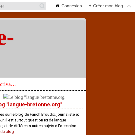
Connexion
+
Créer mon blog
e-
"
Réhabilitation d’un écrivain de langue bretonne aujourd’hui mal connu et méconnu
og "langue-bretonne.org"
es sur le blog de Fañch Broudic, journaliste et
r. Il est surtout question ici de langue
e, et de différents autres sujets à l'occasion.
 du blog