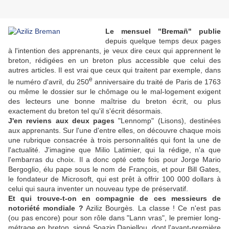
Le mensuel "Bremañ" publie
depuis quelque temps deux pages
à l'intention des apprenants, je veux dire ceux qui apprennent le
breton, rédigées en un breton plus accessible que celui des
autres articles. Il est vrai que ceux qui traitent par exemple, dans
e
le numéro d'avril, du 250
anniversaire du traité de Paris de 1763
ou même le dossier sur le chômage ou le mal-logement exigent
des lecteurs une bonne maîtrise du breton écrit, ou plus
exactement du breton tel qu'il s'écrit désormais.
J'en reviens aux deux pages
"Lennomp" (Lisons), destinées
aux apprenants. Sur l'une d'entre elles, on découvre chaque mois
une rubrique consacrée à trois personnalités qui font la une de
l'actualité. J'imagine que Milio Latimier, qui la rédige, n'a que
l'embarras du choix. Il a donc opté cette fois pour Jorge Mario
Bergoglio, élu pape sous le nom de François, et pour Bill Gates,
le fondateur de Microsoft, qui est prêt à offrir 100 000 dollars à
celui qui saura inventer un nouveau type de préservatif.
Et qui trouve-t-on en compagnie de ces messieurs de
notoriété mondiale ?
Aziliz Bourgès. La classe ! Ce n'est pas
(ou pas encore) pour son rôle dans "Lann vras", le premier long-
métrage en breton, signé Soazig Daniellou, dont l'avant-première