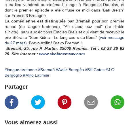
a eu lieu vendredi au cinéma L'image à Plougastel-Daoulas, et
dont le premier épisode a été diffusé ce midi dans "Bali Breizh"
sur France 3 Bretagne.
La comédienne est distinguée par Bremañ
pour son premier
roman (en langue bretonne), "An diaoul ouz taol" (Le diable
s'invite), paru aux éditions Emgleo Breiz et qui vient de recevoir le
prix littéraire "Sten Kidna - Le long cours du Bono"
(voir message
du 27 mars).
Bravo Aziliz ! Bravo Bremañ !
Bremañ, 25, rue P. Martin, 35000 Rennes. Tel : 02 23 20 62
29. Site internet :
www.skolanemsav.com
#langue bretonne
#Bremañ
#Aziliz Bourgès
#Bill Gates
#J.G.
Bergoglio
#Milio Latimier
Partager
Vous aimerez aussi