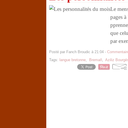
Le mens
pages à 
pprennen
que celu
par exem
Posté par Fanch Broudic à 21:04 -
Commentaire
Tags:
langue bretonne
,
Bremañ
,
Aziliz Bourgè