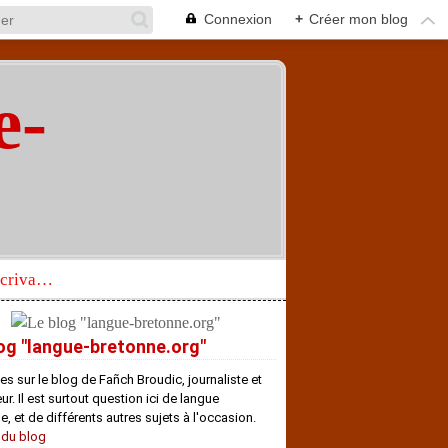
Connexion
+
Créer mon blog
e-
"
Réhabilitation d’un écrivain de langue bretonne aujourd’hui mal connu et méconnu
og "langue-bretonne.org"
es sur le blog de Fañch Broudic, journaliste et
r. Il est surtout question ici de langue
e, et de différents autres sujets à l'occasion.
 du blog