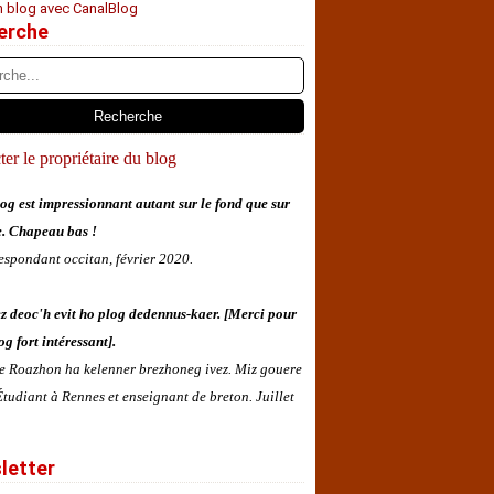
n blog avec CanalBlog
erche
er le propriétaire du blog
og est impressionnant autant sur le fond que sur
e. Chapeau bas !
espondant occitan, février 2020.
z deoc'h evit ho plog dedennus-kaer. [Merci pour
og fort intéressant].
 e Roazhon ha kelenner brezhoneg ivez. Miz gouere
tudiant à Rennes et enseignant de breton. Juillet
letter