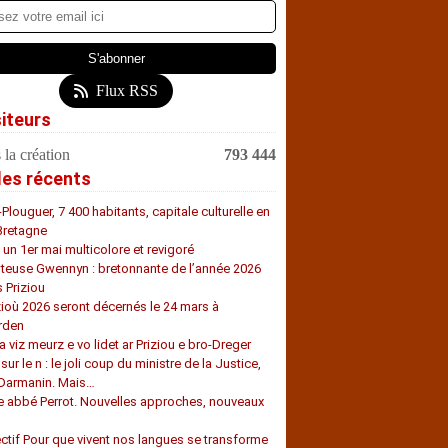
Flux RSS
siteurs
 la création
793 444
les récents
-Plouguer, 7 400 habitants, capitale culturelle en
Bretagne
, un 1er mai multicolore et revigoré
teuse Gwennyn : bretonnante de l’année 2026
s Priziou
zioù 2026 seront décernés le 24 mars à
rden
a viz meurz e vo lidet ar Priziou e bro-Dreger
 sur le n : le joli coup du ministre de la Justice,
 Darmanin. Mais…
e abbé Perrot. Nouvelles approches, nouveaux
s
ectif Pour que vivent nos langues se transforme