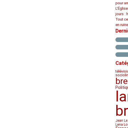
pour am
L’Églis
jours : 
Tout ce
en ruine
Dern
Caté
télévis
socioli
bre
Politiq
l
b
Jean Le
Lena Lo