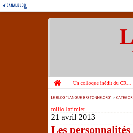
L
Home
Un colloque inédit du CRBC sur les victimes de l’année 1944
LE BLOG "LANGUE-BRETONNE.ORG"
>
CATEGOR
milio latimier
21 avril 2013
Les personnalités