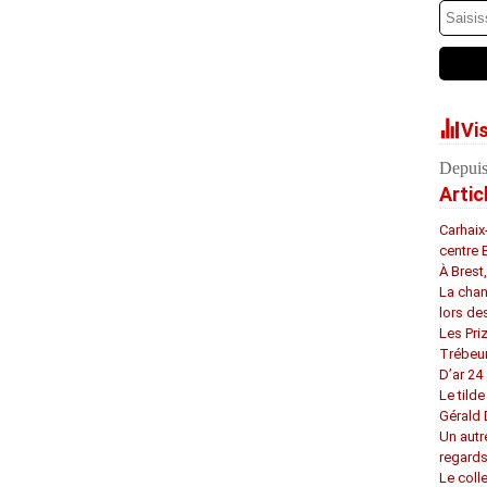
Vi
Depuis
Artic
Carhaix
centre 
À Brest
La chan
lors de
Les Pri
Trébeu
D’ar 24 
Le tilde
Gérald
Un autr
regard
Le coll