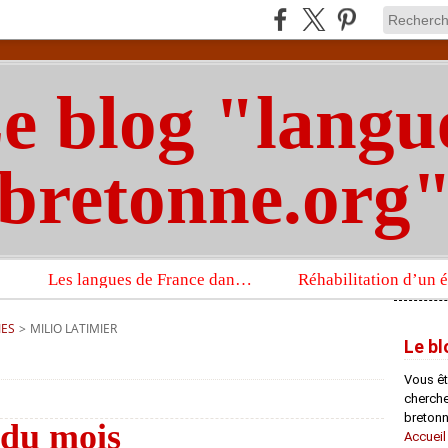
e blog "langu
bretonne.org
Les langues de France dans un imposant ouvrage sur la langue française que publient les Presses universitaires d’Oxford
IES
>
MILIO LATIMIER
Le bl
Vous êt
chercheu
bretonn
 du mois
Accueil