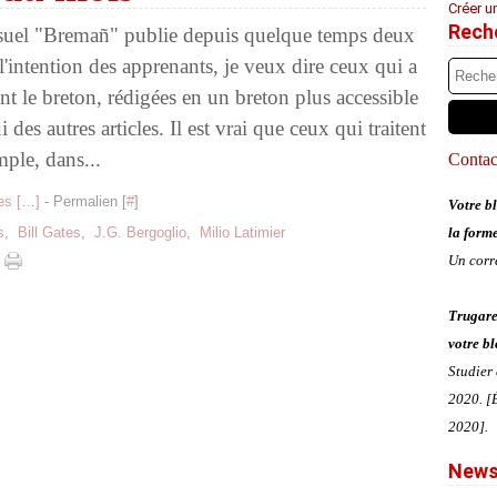
Créer u
Rech
uel "Bremañ" publie depuis quelque temps deux
l'intention des apprenants, je veux dire ceux qui a
t le breton, rédigées en un breton plus accessible
i des autres articles. Il est vrai que ceux qui traitent
ple, dans...
Contact
s [
…
]
- Permalien [
#
]
Votre bl
s
,
Bill Gates
,
J.G. Bergoglio
,
Milio Latimier
la form
Un corr
Trugare
votre bl
Studier
2020. [É
2020].
News