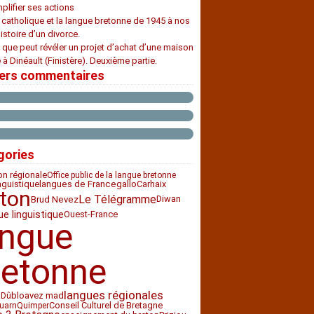
plifier ses actions
e catholique et la langue bretonne de 1945 à nos
histoire d’un divorce.
 que peut révéler un projet d’achat d’une maison
 à Dinéault (Finistère). Deuxième partie.
iers commentaires
gories
ion régionale
Office public de la langue bretonne
nguistique
Carhaix
langues de France
gallo
ton
Le Télégramme
Diwan
Brud Nevez
ue linguistique
Ouest-France
angue
retonne
langues régionales
bloavez mad
 Dû
Conseil Culturel de Bretagne
uarn
Quimper