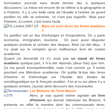
formulation pourrait sans doute donner lieu à quelques
discussions. Le mieux est encore de se référer à la géographie et
à l'histoire. Il y a une belle carte de l'Acadie à l'entrée du grand
pavillon où elle se présente, ce n'est pas superflu. Mais pour
l'histoire, à Lorient, c'est moins facile.
Mais où sont donc les livres acadiens
?
Ce pavillon est un lieu d'échanges et d'expositions. On y parle
économie, immigration, tourisme… On peut aussi déguster
quelques produits et acheter des disques. Mais j'ai été déçu : il
n'y avait sur le comptoir qu'un malheureux livre de cuisine
acadienne.
Quand j'ai demandé s'il n'y avait pas
un stand de livres
acadiens
quelque part, il m'a été répondu (deux fois) que non.
Ça me paraît incompréhensible, mais c'est comme ça. Il existe
pourtant une littérature acadienne. On publie là-bas des livres
d'histoire et d'ethnologie sur l'Acadie, des études de
sociolinguistique sur le français acadien. J'en ai vu sur place il y a
quelques années, j'aurais aimé découvrir des nouveautés.
Les Bretons de Terre-Neuve
Alors, je vais quand même signaler
un livre
d'histoire
qui devrait intéresser les Bretons. Il
présente en effet la manière dont les communautés terre-