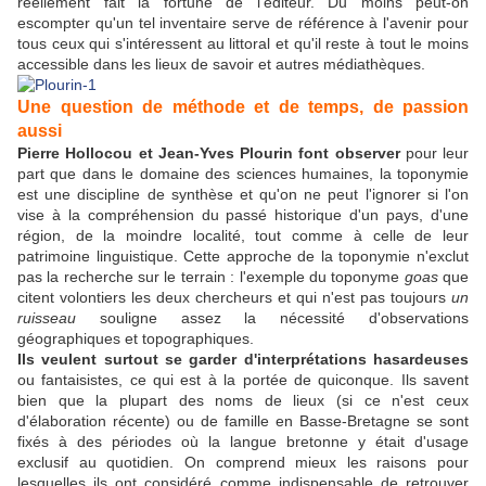
réellement fait la fortune de l'éditeur. Du moins peut-on
escompter qu'un tel inventaire serve de référence à l'avenir pour
tous ceux qui s'intéressent au littoral et qu'il reste à tout le moins
accessible dans les lieux de savoir et autres médiathèques.
Une question de méthode et de temps, de passion
aussi
Pierre Hollocou et Jean-Yves Plourin font observer
pour leur
part que dans le domaine des sciences humaines, la toponymie
est une discipline de synthèse et qu'on ne peut l'ignorer si l'on
vise à la compréhension du passé historique d'un pays, d'une
région, de la moindre localité, tout comme à celle de leur
patrimoine linguistique. Cette approche de la toponymie n'exclut
pas la recherche sur le terrain : l'exemple du toponyme
goas
que
citent volontiers les deux chercheurs et qui n'est pas toujours
un
ruisseau
souligne assez la nécessité d'observations
géographiques et topographiques.
Ils veulent surtout se garder d'interprétations hasardeuses
ou fantaisistes, ce qui est à la portée de quiconque. Ils savent
bien que la plupart des noms de lieux (si ce n'est ceux
d'élaboration récente) ou de famille en Basse-Bretagne se sont
fixés à des périodes où la langue bretonne y était d'usage
exclusif au quotidien. On comprend mieux les raisons pour
lesquelles ils ont considéré comme indispensable de retrouver