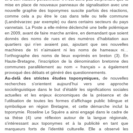
mise en place de nouveaux panneaux de signalisation avec une
nouvelle graphie des toponymes suscite parfois des réactions,
comme cela a pu être le cas dans telle ou telle commune
(Landrévarzec par exemple) ou dans certains secteurs du pays
vannetais. La Poste a elle-même déclenché une belle polémique
en 2009, avant de faire marche arrière, en demandant que soient
donnés des noms de rues et des numéros d'habitation aux
quartiers qui n'en avaient pas, ajoutant que ses nouvelles
machines de tri n'aimaient ni les noms de hameaux ni…
l'orthographe des noms de lieux exprimés en breton (3). En
Haute-Bretagne, l'inscription de la dénomination bretonne des
communes parallèlement au nom « français » a également
provoqué des débats et généré des questionnements.
Au-delà des strictes études toponymiques,
de nouvelles
recherches s'orientent aujourd'hui vers une approche
sociolinguistique dans le but d'établir les significations sociales
actuelles et les enjeux économiques de la présence et de
l’utilisation de toutes les formes d’affichage public bilingue et
symbolique en région Bretagne, et cette démarche inclut la
toponymie. Roseline Le Squère a ainsi engagé dans le cadre de
sa thèse (4) une réflexion autour de la langue régionale,
s'intéressant aux toponymes et à la publicité en tant que
marqueurs forts de l'identité culturelle. Elle a observé les