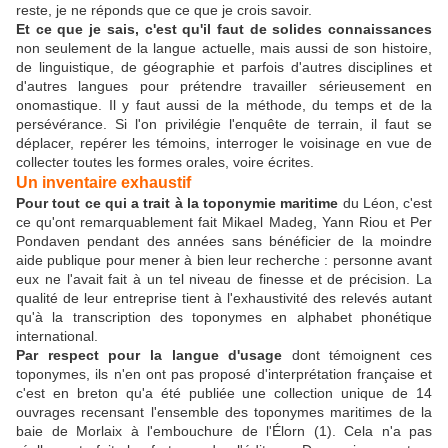
reste, je ne réponds que ce que je crois savoir.
Et ce que je sais, c'est qu'il faut de solides connaissances
non seulement de la langue actuelle, mais aussi de son histoire,
de linguistique, de géographie et parfois d'autres disciplines et
d'autres langues pour prétendre travailler sérieusement en
onomastique. Il y faut aussi de la méthode, du temps et de la
persévérance. Si l'on privilégie l'enquête de terrain, il faut se
déplacer, repérer les témoins, interroger le voisinage en vue de
collecter toutes les formes orales, voire écrites.
Un inventaire exhaustif
Pour tout ce qui a trait à la toponymie maritime
du Léon, c'est
ce qu'ont remarquablement fait Mikael Madeg, Yann Riou et Per
Pondaven pendant des années sans bénéficier de la moindre
aide publique pour mener à bien leur recherche : personne avant
eux ne l'avait fait à un tel niveau de finesse et de précision. La
qualité de leur entreprise tient à l'exhaustivité des relevés autant
qu'à la transcription des toponymes en alphabet phonétique
international.
Par respect pour la langue d'usage
dont témoignent ces
toponymes, ils n'en ont pas proposé d'interprétation française et
c'est en breton qu'a été publiée une collection unique de 14
ouvrages recensant l'ensemble des toponymes maritimes de la
baie de Morlaix à l'embouchure de l'Élorn (1). Cela n'a pas