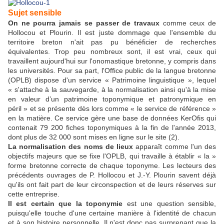
Sujet sensible
On ne pourra jamais se passer de travaux
comme ceux de
Hollocou et Plourin. Il est juste dommage que l'ensemble du
territoire breton n'ait pas pu bénéficier de recherches
équivalentes. Trop peu nombreux sont, il est vrai, ceux qui
travaillent aujourd'hui sur l'onomastique bretonne, y compris dans
les universités. Pour sa part, l'Office public de la langue bretonne
(OPLB) dispose d'un service « Patrimoine linguistique », lequel
« s'attache à la sauvegarde, à la normalisation ainsi qu'à la mise
en valeur d’un patrimoine toponymique et patronymique en
péril » et se présente dès lors comme « le service de référence »
en la matière. Ce service gère une base de données KerOfis qui
contenait 79 200 fiches toponymiques à la fin de l'année 2013,
dont plus de 32 000 sont mises en ligne sur le site (2).
La normalisation des noms de lieux
apparaît comme l'un des
objectifs majeurs que se fixe l'OPLB, qui travaille à établir « la »
forme bretonne correcte de chaque toponyme. Les lecteurs des
précédents ouvrages de P. Hollocou et J.-Y. Plourin savent déjà
qu'ils ont fait part de leur circonspection et de leurs réserves sur
cette entreprise.
Il est certain que la toponymie
est une question sensible,
puisqu'elle touche d'une certaine manière à l'identité de chacun
et à son histoire personnelle. Il n'est donc pas surprenant que la