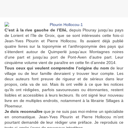
C’est à la rive gauche de l’Ellé,
depuis Plouray jusqu’au pays
de Lorient et l’île de Groix, que se sont intéressés cette fois-ci
Jean-Yves Plourin et Pierre Hollocou. Ils avaient déjà publié
quatre livres sur la toponymie et l’anthroponymie des pays qui
s’étendent autour de Quimperlé jusqu’aux Montagnes noires
d‘une part et jusqu’au port de Pont-Aven d’autre part. Leur
cinquième volume vient de paraître en cette fin d’année 2014.
Tous ceux qui veulent comprendre l’origine du nom
de leur
village ou de leur famille devraient y trouver leur compte. Les
deux auteurs font preuve de rigueur et de sérieux dans leur
propos, cela va de soi. Mais ils ont veillé à ce que les notices
qu’ils ont rédigées, parfois savoureuses ou étonnantes, restent
lisibles et accessibles à leurs lecteurs. Ils ont signé leur nouveau
livre en de multiples endroits, notamment à la librairie Sillages à
Ploemeur.
Je dois reconnaître
que je ne suis pas moi-même un spécialiste
en onomastique. Jean-Yves Plourin et Pierre Hollocou m’ont
pourtant demandé de leur rédiger une préface. Je reproduis ce
texte ci-après (avec de nouveaux intertitres.