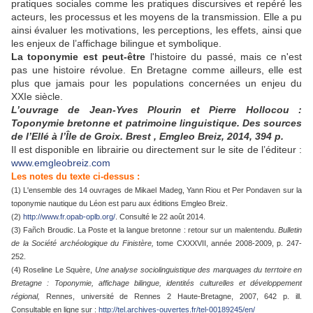
pratiques sociales comme les pratiques discursives et repéré les
acteurs, les processus et les moyens de la transmission. Elle a pu
ainsi évaluer les motivations, les perceptions, les effets, ainsi que
les enjeux de l’affichage bilingue et symbolique.
La toponymie est peut-être
l'histoire du passé, mais ce n'est
pas une histoire révolue. En Bretagne comme ailleurs, elle est
plus que jamais pour les populations concernées un enjeu du
XXIe siècle.
L’ouvrage de Jean-Yves Plourin et Pierre Hollocou :
Toponymie bretonne et patrimoine linguistique. Des sources
de l’Ellé à l’Île de Groix. Brest , Emgleo Breiz, 2014, 394 p.
Il est disponible en librairie ou directement sur le site de l’éditeur :
www.emgleobreiz.com
Les notes du texte ci-dessus :
(1) L'ensemble des 14 ouvrages de Mikael Madeg, Yann Riou et Per Pondaven sur la
toponymie nautique du Léon est paru aux éditions Emgleo Breiz.
(2)
http://www.fr.opab-oplb.org/
. Consulté le 22 août 2014.
(3) Fañch Broudic. La Poste et la langue bretonne : retour sur un malentendu.
Bulletin
de la Société archéologique du Finistère,
tome CXXXVII, année 2008-2009, p. 247-
252.
(4) Roseline Le Squère,
Une analyse sociolinguistique des marquages du terrtoire en
Bretagne : Toponymie, affichage bilingue, identités culturelles et développement
régional,
Rennes, université de Rennes 2 Haute-Bretagne, 2007, 642 p. ill.
Consultable en ligne sur :
http://tel.archives-ouvertes.fr/tel-00189245/en/