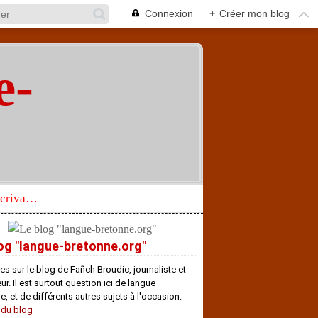
Connexion
+
Créer mon blog
e-
"
Réhabilitation d’un écrivain de langue bretonne aujourd’hui mal connu et méconnu
og "langue-bretonne.org"
es sur le blog de Fañch Broudic, journaliste et
r. Il est surtout question ici de langue
e, et de différents autres sujets à l'occasion.
 du blog