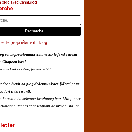
n blog avec CanalBlog
erche
er le propriétaire du blog
og est impressionnant autant sur le fond que sur
e. Chapeau bas !
espondant occitan, février 2020.
z deoc'h evit ho plog dedennus-kaer. [Merci pour
og fort intéressant].
 e Roazhon ha kelenner brezhoneg ivez. Miz gouere
tudiant à Rennes et enseignant de breton. Juillet
letter