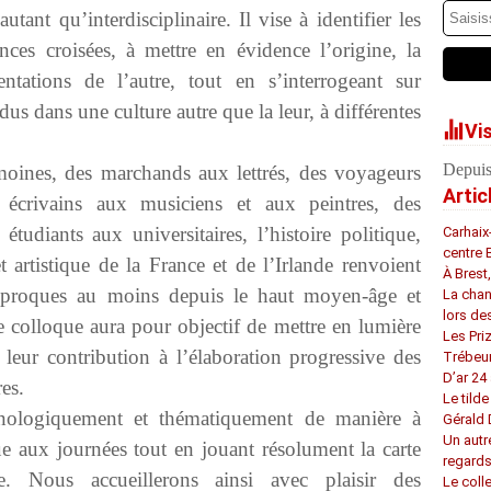
utant qu’interdisciplinaire. Il vise à identifier les
nces croisées, à mettre en évidence l’origine, la
entations de l’autre, tout en s’interrogeant sur
dus dans une culture autre que la leur, à différentes
Vi
Depuis
moines, des marchands aux lettrés, des voyageurs
Artic
s écrivains aux musiciens et aux peintres, des
étudiants aux universitaires, l’histoire politique,
Carhaix
centre 
t artistique de la France et de l’Irlande renvoient
À Brest
ciproques au moins depuis le haut moyen-âge et
La chan
lors de
 colloque aura pour objectif de mettre en lumière
Les Pri
 leur contribution à l’élaboration progressive des
Trébeu
D’ar 24 
res.
Le tilde
ronologiquement et thématiquement de manière à
Gérald
Un autr
e aux journées tout en jouant résolument la carte
regard
re. Nous accueillerons ainsi avec plaisir des
Le coll