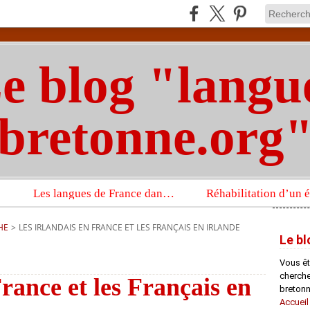
e blog "langu
bretonne.org
Les langues de France dans un imposant ouvrage sur la langue française que publient les Presses universitaires d’Oxford
HE
>
LES IRLANDAIS EN FRANCE ET LES FRANÇAIS EN IRLANDE
Le bl
Vous êt
chercheu
rance et les Français en
bretonn
Accueil