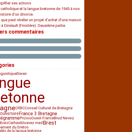
plifier ses actions
e catholique et la langue bretonne de 1945 à nos
histoire d’un divorce.
 que peut révéler un projet d’achat d’une maison
 à Dinéault (Finistère). Deuxième partie.
iers commentaires
gories
nguistique
Diwan
angue
retonne
tagne
CRBC
Conseil Culturel de Bretagne
France 3 Bretagne
histoire
 Dû
légramme
Priziou
Ouest-France
Brud Nevez
Brest
Carhaix
bloavez mad
Breiz
nement du breton
ublic de la langue bretonne