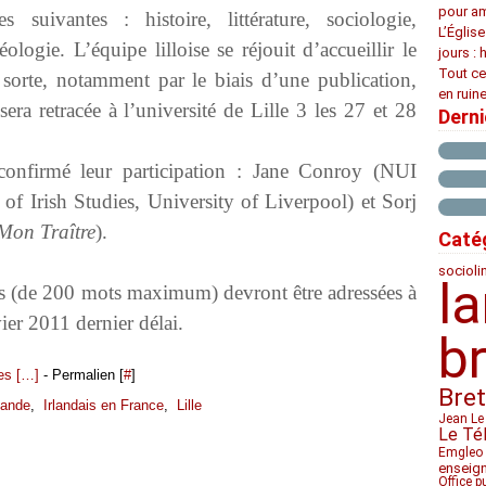
pour am
s suivantes : histoire, littérature, sociologie,
L’Églis
ologie. L’équipe lilloise se réjouit d’accueillir le
jours : 
Tout ce
sorte, notamment par le biais d’une publication,
en ruine
sera retracée à l’université de Lille 3 les 27 et 28
Dern
onfirmé leur participation : Jane Conroy (NUI
 of Irish Studies, University of Liverpool) et Sorj
Mon Traître
).
Caté
socioli
l
s (de 200 mots maximum) devront être adressées à
ier 2011 dernier délai.
b
s [
…
]
- Permalien [
#
]
Bre
lande
,
Irlandais en France
,
Lille
Jean Le
Le Té
Emgleo 
enseig
Office p