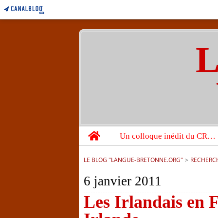
L
Home
Un colloque inédit du CRBC sur les victimes de l’année 1944
LE BLOG "LANGUE-BRETONNE.ORG"
>
RECHERC
6 janvier 2011
Les Irlandais en F