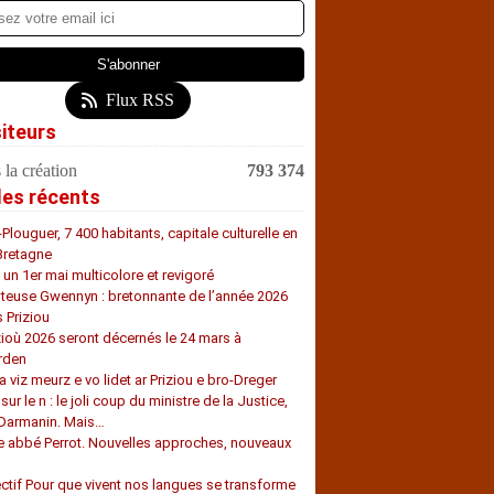
Flux RSS
siteurs
 la création
793 374
les récents
-Plouguer, 7 400 habitants, capitale culturelle en
Bretagne
, un 1er mai multicolore et revigoré
teuse Gwennyn : bretonnante de l’année 2026
s Priziou
zioù 2026 seront décernés le 24 mars à
rden
a viz meurz e vo lidet ar Priziou e bro-Dreger
 sur le n : le joli coup du ministre de la Justice,
 Darmanin. Mais…
e abbé Perrot. Nouvelles approches, nouveaux
s
ectif Pour que vivent nos langues se transforme