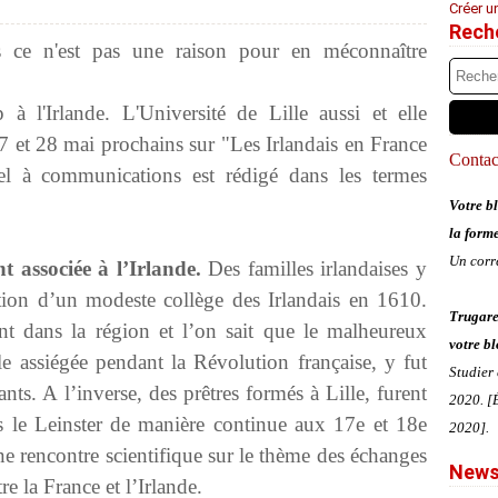
Créer u
Rech
ais ce n'est pas une raison pour en méconnaître
 à l'Irlande. L'Université de Lille aussi et elle
27 et 28 mai prochains sur "Les Irlandais en France
Contact
pel à communications est rédigé dans les termes
Votre bl
la form
Un corr
t associée à l’Irlande.
Des familles irlandaises y
tion d’un modeste collège des Irlandais en 1610.
Trugare
nt dans la région et l’on sait que le malheureux
votre bl
lle assiégée pendant la Révolution française, y fut
Studier
nts. A l’inverse, des prêtres formés à Lille, furent
2020. [É
s le Leinster de manière continue aux 17e et 18e
2020].
une rencontre scientifique sur le thème des échanges
News
re la France et l’Irlande.