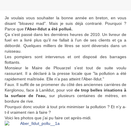
Je voulais vous souhaiter la bonne année en breton, en vous
disant "bloavez mad". Mais je suis déjà contrarié. Pourquoi ?
Parce que
l'Aber-Ildut a été pollué.
Ça s'est passé dans les dernières heures de 2010. Un livreur de
fuel en a livré plus qu'il ne fallait à l'un de ses clients et ça a
débordé. Quelques milliers de litres se sont déversés dans un
ruisseau.
Les pompiers sont intervenus et ont disposé des barrages
flottants.
Monsieur le Maire de Plouarzel s'est tout de suite voulu
rassurant. Il a déclaré à la presse locale que "la pollution a été
rapidement maîtrisée. Elle n'a pas atteint l'Aber-Ildut."
Faux. Il suffit de se promener du côté des anciennes carrières de
Kerglonou, face à Lanildut, pour voir
de trop belles irisations à
la surface de l'eau,
sur plusieurs centaines de mètres, en
bordure de rive.
Pourquoi donc vouloir à tout prix minimiser la pollution ? Et n’y a-
t-il vraiment rien à faire ?
Voici les photos que j’ai pu faire cet après-midi.