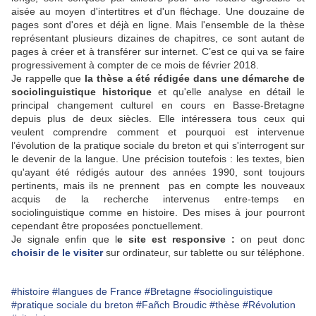
aisée au moyen d'intertitres et d'un fléchage. Une douzaine de
pages sont d'ores et déjà en ligne. Mais l'ensemble de la thèse
représentant plusieurs dizaines de chapitres, ce sont autant de
pages à créer et à transférer sur internet. C’est ce qui va se faire
progressivement à compter de ce mois de février 2018.
Je rappelle que
la thèse a été rédigée dans une démarche de
sociolinguistique historique
et qu'elle analyse en détail le
principal changement culturel en cours en Basse-Bretagne
depuis plus de deux siècles. Elle intéressera tous ceux qui
veulent comprendre comment et pourquoi est intervenue
l’évolution de la pratique sociale du breton et qui s'interrogent sur
le devenir de la langue. Une précision toutefois : les textes, bien
qu'ayant été rédigés autour des années 1990, sont toujours
pertinents, mais ils ne prennent pas en compte les nouveaux
acquis de la recherche intervenus entre-temps en
sociolinguistique comme en histoire. Des mises à jour pourront
cependant être proposées ponctuellement.
Je signale enfin que l
e site est responsive :
on peut donc
choisir de le visiter
sur ordinateur, sur tablette ou sur téléphone.
#histoire
#langues de France
#Bretagne
#sociolinguistique
#pratique sociale du breton
#Fañch Broudic
#thèse
#Révolution