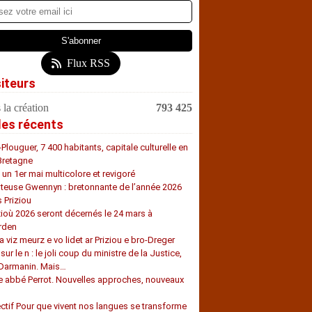
Flux RSS
siteurs
 la création
793 425
les récents
-Plouguer, 7 400 habitants, capitale culturelle en
Bretagne
, un 1er mai multicolore et revigoré
teuse Gwennyn : bretonnante de l’année 2026
s Priziou
zioù 2026 seront décernés le 24 mars à
rden
a viz meurz e vo lidet ar Priziou e bro-Dreger
 sur le n : le joli coup du ministre de la Justice,
 Darmanin. Mais…
e abbé Perrot. Nouvelles approches, nouveaux
s
ectif Pour que vivent nos langues se transforme