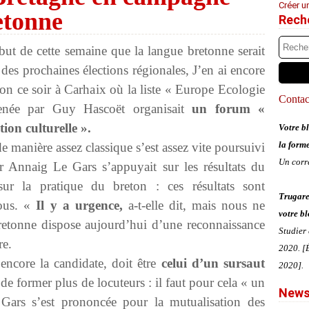
Créer u
etonne
Rech
ébut de cette semaine que la langue bretonne serait
des prochaines élections régionales, J’en ai encore
ion ce soir à Carhaix où la liste « Europe Ecologie
Contact
née par Guy Hascoët organisait
un forum «
ion culturelle ».
Votre bl
la form
 manière assez classique s’est assez vite poursuivi
Un corr
ar Annaig Le Gars s’appuyait sur les résultats du
sur la pratique du breton : ces résultats sont
Trugare
tous. «
Il y a urgence,
a-t-elle dit, mais nous ne
votre bl
bretonne dispose aujourd’hui d’une reconnaissance
Studier
re.
2020. [É
encore la candidate, doit être
celui d’un sursaut
2020].
 de former plus de locuteurs : il faut pour cela « un
News
ars s’est prononcée pour la mutualisation des