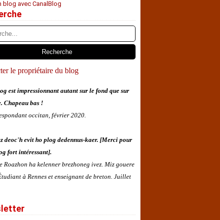
n blog avec CanalBlog
erche
er le propriétaire du blog
og est impressionnant autant sur le fond que sur
e. Chapeau bas !
espondant occitan, février 2020.
z deoc'h evit ho plog dedennus-kaer. [Merci pour
og fort intéressant].
 e Roazhon ha kelenner brezhoneg ivez. Miz gouere
tudiant à Rennes et enseignant de breton. Juillet
letter