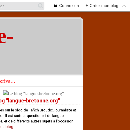
Connexion
+
Créer mon blog
e-
"
Réhabilitation d’un écrivain de langue bretonne aujourd’hui mal connu et méconnu
og "langue-bretonne.org"
es sur le blog de Fañch Broudic, journaliste et
r. Il est surtout question ici de langue
e, et de différents autres sujets à l'occasion.
 du blog