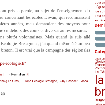
pour am
L’Églis
e ont pris la parole, au sujet de l’enseignement du
jours : 
Tout ce
ou concernant les écoles Diwan, qui reconnaissent
en ruine
rnières années, mais demandent des moyens pour
Dern
ue en dehors des cours et diverses autres mesures.
ons plutôt volontaristes. Mais quand je suis allé
pe Ecologie Bretagne », j’ai quand même été un peu
n breton. Il est vrai que la campagne des régionales
Caté
Jean Le
télévis
pe-ecologie.fr/
Franc
Politiq
Le Té
s [
…
]
- Permalien [
#
]
l
nnaig Le Gras
,
Europe Ecologie Bretagne
,
Guy Hascoet
,
Mona
b
langu