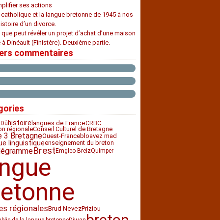
plifier ses actions
e catholique et la langue bretonne de 1945 à nos
histoire d’un divorce.
 que peut révéler un projet d’achat d’une maison
 à Dinéault (Finistère). Deuxième partie.
iers commentaires
gories
histoire
CRBC
langues de France
 Dû
ion régionale
Conseil Culturel de Bretagne
e 3 Bretagne
Ouest-France
bloavez mad
ue linguistique
enseignement du breton
Brest
légramme
Emgleo Breiz
Quimper
angue
retonne
es régionales
Priziou
Brud Nevez
breton
Diwan