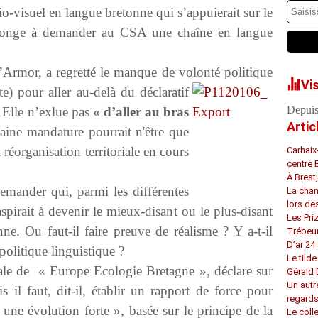
o-visuel en langue bretonne qui s’appuierait sur le
 songe à demander au CSA une chaîne en langue
’Armor, a regretté le manque de volonté politique
Vi
te)
pour aller au-delà du déclaratif
Depuis
. Elle n’exlue pas
« d’aller au bras
Artic
aine mandature pourrait n'être que
 réorganisation territoriale en cours
Carhaix
centre 
À Brest
emander qui, parmi les différentes
La chan
lors de
aspirait à devenir le mieux-disant ou le plus-disant
Les Pri
ne. Ou faut-il faire preuve de réalisme ? Y a-t-il
Trébeu
D’ar 24 
olitique linguistique ?
Le tilde
nale de « Europe Ecologie Bretagne », déclare sur
Gérald
Un autr
 il faut, dit-il, établir un rapport de force pour
regard
 une évolution forte », basée sur le principe de la
Le coll