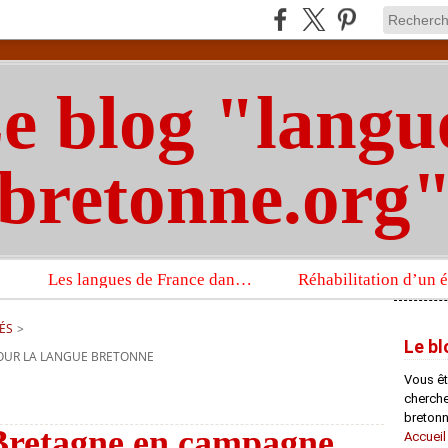
e blog "langu
bretonne.org
Les langues de France dans un imposant ouvrage sur la langue française que publient les Presses universitaires d’Oxford
ÉS
>
Le bl
OUR LA LANGUE BRETONNE
Vous êt
chercheu
bretonn
Bretagne en campagne
Accueil