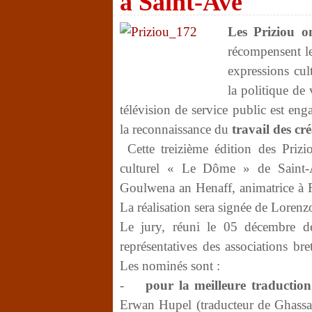
à Saint-Avé
Les Priziou on
récompensent le
expressions cul
la politique de 
télévision de service public est eng
la reconnaissance du
travail des cr
Cette treizième édition des Prizi
culturel « Le Dôme » de Saint-A
Goulwena an Henaff, animatrice à F
La réalisation sera signée de Lorenz
Le jury, réuni le 05 décembre de
représentatives des associations br
Les nominés sont :
-
pour la meilleure traductio
Erwan Hupel (traducteur de Ghassa