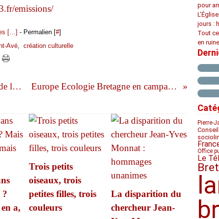
pour am
e3.fr/emissions/
L’Églis
jours : 
s [
…
]
- Permalien [
#
]
Tout ce
en ruine
nt-Avé
,
création culturelle
Dern
L'exercice du pouvoir municipal de la fin du Moyen Âge à 1789
Europe Ecologie Bretagne en campagne pour la langue bretonne
Caté
Pierre-J
Conseil
socioli
Franc
Office p
Le Té
Bre
Trois petits
l
ans
oiseaux, trois
 ?
petites filles, trois
La disparition du
b
 en a,
couleurs
chercheur Jean-