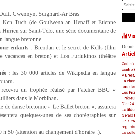
uff, Gwennyn, Suignard-Ar Bras
ie Ken Tuch (de Goulwena an Henaff et Etienne
Hirrien sur Saint-Télo, une série documentaire de
Vi
en langue bretonne
Depuis
 pour enfants
: Brendan et le secret de Kells (film
Artic
e vacances en breton) et Los Furlukinos (théâtre
Carhaix
centre 
nnée
: les 30 000 articles de Wikipedia en langue
À Brest
ouarn.
La chan
lors de
recevra un trophée réalisé par l’atelier BBC «
Les Pri
uilliers dans le Morbihan.
Trébeu
D’ar 24 
le de danse bretonne « Le Ballet breton », assurera
Le tilde
ésentera quelques-unes de ses chorégraphies sur
Gérald
Un autr
regard
 h 50 (attention au changement d'horaire !).
Le coll