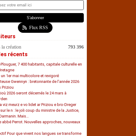
Flux RSS
siteurs
 la création
793 396
les récents
-Plouguer, 7 400 habitants, capitale culturelle en
Bretagne
, un 1er mai multicolore et revigoré
teuse Gwennyn : bretonnante de l’année 2026
s Priziou
zioù 2026 seront décernés le 24 mars à
rden
a viz meurz e vo lidet ar Priziou e bro-Dreger
 sur le n : le joli coup du ministre de la Justice,
 Darmanin. Mais…
e abbé Perrot. Nouvelles approches, nouveaux
s
ectif Pour que vivent nos langues se transforme