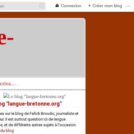
Connexion
+
Créer mon blog
e-
"
Réhabilitation d’un écrivain de langue bretonne aujourd’hui mal connu et méconnu
og "langue-bretonne.org"
es sur le blog de Fañch Broudic, journaliste et
r. Il est surtout question ici de langue
e, et de différents autres sujets à l'occasion.
 du blog