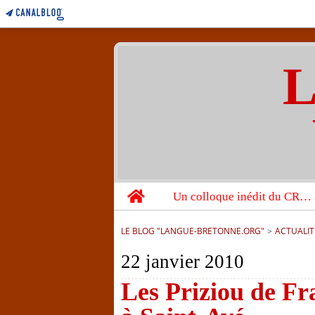
L
Home
Un colloque inédit du CRBC sur les victimes de l’année 1944
LE BLOG "LANGUE-BRETONNE.ORG"
>
ACTUALIT
22 janvier 2010
Les Priziou de Fr