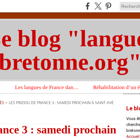
e blog "langu
bretonne.org
Les langues de France dans un imposant ouvrage sur la langue française que publient les Presses universitaires d’Oxford
ÉS
>
LES PRIZIOU DE FRANCE 3 : SAMEDI PROCHAIN À SAINT-AVÉ
Le bl
Vous êt
chercheu
ance 3 : samedi prochain
bretonn
Accueil