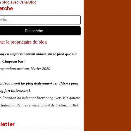
n blog avec CanalBlog
erche
er le propriétaire du blog
og est impressionnant autant sur le fond que sur
e. Chapeau bas !
espondant occitan, février 2020.
z deoc'h evit ho plog dedennus-kaer. [Merci pour
og fort intéressant].
 e Roazhon ha kelenner brezhoneg ivez. Miz gouere
tudiant à Rennes et enseignant de breton. Juillet
letter