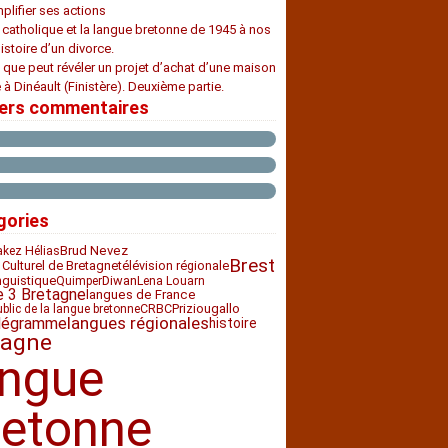
plifier ses actions
e catholique et la langue bretonne de 1945 à nos
histoire d’un divorce.
 que peut révéler un projet d’achat d’une maison
 à Dinéault (Finistère). Deuxième partie.
iers commentaires
gories
Brud Nevez
akez Hélias
Brest
 Culturel de Bretagne
télévision régionale
nguistique
Diwan
Quimper
Lena Louarn
e 3 Bretagne
langues de France
CRBC
Priziou
gallo
ublic de la langue bretonne
langues régionales
légramme
histoire
tagne
angue
retonne