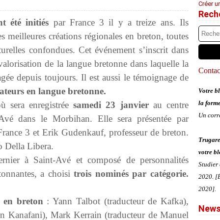
Créer u
Rech
t été initiés
par France 3 il y a treize ans. Ils
s meilleures créations régionales en breton, toutes
turelles confondues. Cet événement s’inscrit dans
valorisation de la langue bretonne dans laquelle la
Contact
agée depuis toujours. Il est aussi le témoignage de
éateurs en langue bretonne.
Votre bl
la form
où sera enregistrée
samedi 23 janvier
au centre
Un corr
vé dans le Morbihan. Elle sera présentée par
rance 3 et Erik Gudenkauf, professeur de breton.
Trugare
o Della Libera.
votre bl
rnier à Saint-Avé et composé de personnalités
Studier
etonnantes, a choisi
trois nominés par catégorie.
2020. [É
2020].
n en breton
: Yann Talbot (traducteur de Kafka),
News
n Kanafani), Mark Kerrain (traducteur de Manuel